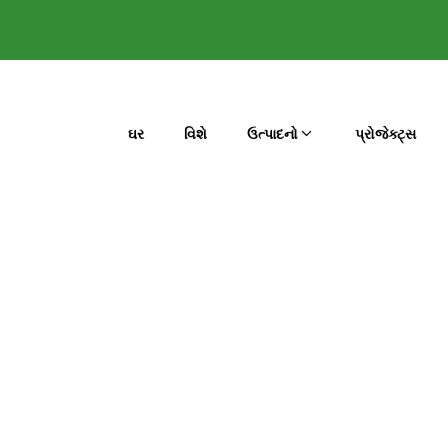
ઘર
વિશે
ઉત્પાદનો
પ્રોજેક્ટ્સ