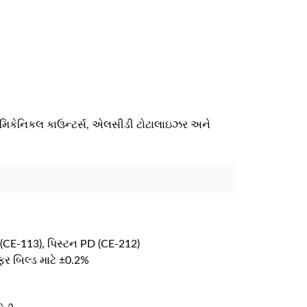
മലയാളം
Português
Русский
. મિકેનિકલ કાઉન્ટર્સ, એલસીડી ટોટાલાઇઝર અને
(CE-113), પિસ્ટન PD (CE-212)
ર બિલ્ડ માટે ±0.2%