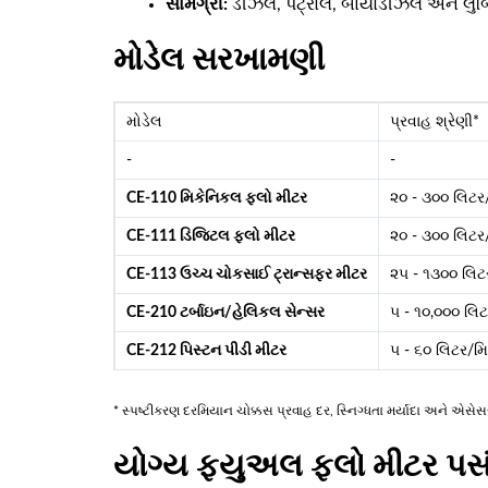
સામગ્રી:
ડીઝલ, પેટ્રોલ, બાયોડીઝલ અને લુબ્
મોડેલ સરખામણી
મોડેલ
પ્રવાહ શ્રેણી*
-
-
CE-110 મિકેનિકલ ફ્લો મીટર
૨૦ - ૩૦૦ લિટર
CE-111 ડિજિટલ ફ્લો મીટર
૨૦ - ૩૦૦ લિટર
CE-113 ઉચ્ચ ચોકસાઈ ટ્રાન્સફર મીટર
૨૫ - ૧૩૦૦ લિટ
CE-210 ટર્બાઇન/હેલિકલ સેન્સર
૫ - ૧૦,૦૦૦ લિ
CE-212 પિસ્ટન પીડી મીટર
૫ - ૬૦ લિટર/મ
* સ્પષ્ટીકરણ દરમિયાન ચોક્કસ પ્રવાહ દર, સ્નિગ્ધતા મર્યાદા અને એસેસર
યોગ્ય ફ્યુઅલ ફ્લો મીટર પસં