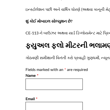
ઇન્સ્ટોલેશન પછી અને વાર્ષિક ધોરણે (અથવા કાનૂની મે
શું કોઈ મોબાઇલ સોલ્યુશન છે?
CE-113 ને બાઉઝર અથવા યાર્ડ ડિપ્લોયમેન્ટ માટે પ્રિન્
ફ્યુઅલ ફ્લો મીટરની ભલામણ 
ગોઠવણી સમીક્ષાની વિનંતી કરો
પ્રવાહી ગુણધર્મો, ન
Fields marked with an
*
are required
Name
*
Email
*