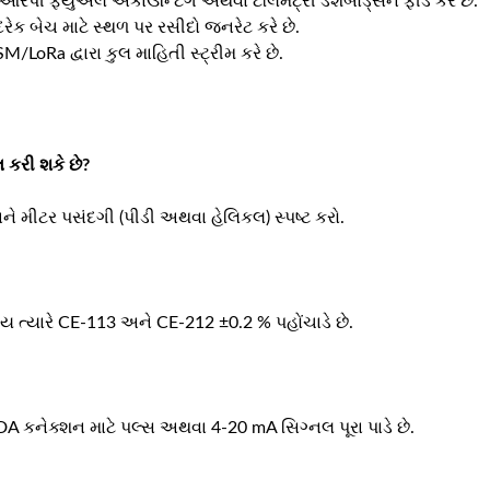
 ફ્યુઅલ એકાઉન્ટિંગ અથવા ટેલિમેટ્રી ડેશબોર્ડ્સને ફીડ કરે છે.
 દરેક બેચ માટે સ્થળ પર રસીદો જનરેટ કરે છે.
/LoRa દ્વારા કુલ માહિતી સ્ટ્રીમ કરે છે.
 કરી શકે છે?
ે મીટર પસંદગી (પીડી અથવા હેલિકલ) સ્પષ્ટ કરો.
થાય ત્યારે CE-113 અને CE-212 ±0.2 % પહોંચાડે છે.
કનેક્શન માટે પલ્સ અથવા 4-20 mA સિગ્નલ પૂરા પાડે છે.