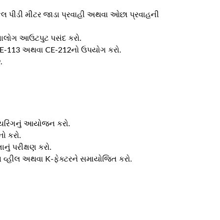
કલ પીડી મીટર જાડા પ્રવાહી અથવા ઓછા પ્રવાહની
નાલોગ આઉટપુટ પસંદ કરો.
રે CE-113 અથવા CE-212નો ઉપયોગ કરો.
.
ાયરિંગનું આયોજન કરો.
ો કરો.
ં પરીક્ષણ કરો.
ેશન વ્હીલ અથવા K-ફેક્ટરને સમાયોજિત કરો.