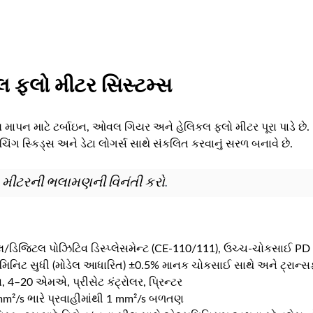
 ફ્લો મીટર સિસ્ટમ્સ
ાપન માટે ટર્બાઇન, ઓવલ ગિયર અને હેલિકલ ફ્લો મીટર પૂરા પાડે છે
િંગ સ્કિડ્સ અને ડેટા લોગર્સ સાથે સંકલિત કરવાનું સરળ બનાવે છે.
 મીટરની ભલામણની વિનંતી કરો
.
લ/ડિજિટલ પોઝિટિવ ડિસ્પ્લેસમેન્ટ (CE-110/111), ઉચ્ચ-ચોકસાઈ PD 
િનિટ સુધી (મોડેલ આધારિત) ±0.5% માનક ચોકસાઈ સાથે અને ટ્રાન્સફ
4–20 એમએ, પ્રીસેટ કંટ્રોલર, પ્રિન્ટર
mm²/s ભારે પ્રવાહીમાંથી 1 mm²/s બળતણ