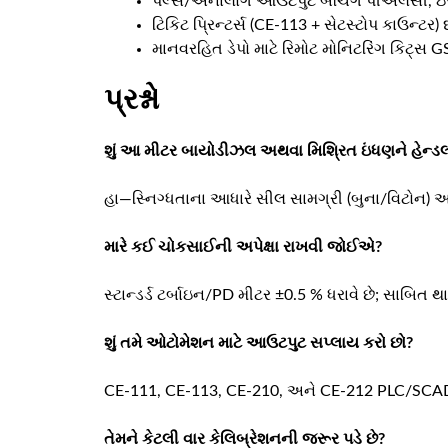
પલ્સ/એનાલોગ આઉટપુટ બેચિંગ પીએલસી, ઇઆરપી
ટિકિટ પ્રિન્ટર્સ (CE-113 + સેટસ્ટોપ કાઉન્ટર)
માનવરહિત ડેપો માટે રિમોટ મોનિટરિંગ કિટ્સ GSM
પ્રશ્નો
શું આ મીટર બાયોડીઝલ અથવા મિશ્રિત ઇંધણને હેન્ડલ
હા—સ્નિગ્ધતાના આધારે સીલ સામગ્રી (બુના/વિટોન) અન
મારે કઈ ચોકસાઈની અપેક્ષા રાખવી જોઈએ?
સ્ટાન્ડર્ડ ટર્બાઇન/PD મીટર ±0.5 % ધરાવે છે; સાબિત 
શું તમે ઓટોમેશન માટે આઉટપુટ સપ્લાય કરો છો?
CE-111, CE-113, CE-210, અને CE-212 PLC/SCADA 
તેમને કેટલી વાર કેલિબ્રેશનની જરૂર પડે છે?