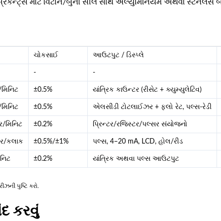
રિકન્ટ્સ માટે વિટોન/બુના સીલ સાથે એલ્યુમિનિયમ અથવા સ્ટેનલેસ બ
ચોકસાઈ
આઉટપુટ / ડિસ્પ્લે
-
-
/મિનિટ
±0.5%
યાંત્રિક કાઉન્ટર (રીસેટ + ક્યુમ્યુલેટિવ)
/મિનિટ
±0.5%
એલસીડી ટોટલાઈઝર + ફ્લો રેટ, પલ્સ-રેડી
ર/મિનિટ
±0.2%
પ્રિન્ટર/રજિસ્ટર/પલ્સર સંયોજનો
ટર/કલાક
±0.5%/±1%
પલ્સ, 4–20 mA, LCD, હોલ/રીડ
િનિટ
±0.2%
યાંત્રિક અથવા પલ્સ આઉટપુટ
ીઝની પુષ્ટિ કરો.
દ કરવું