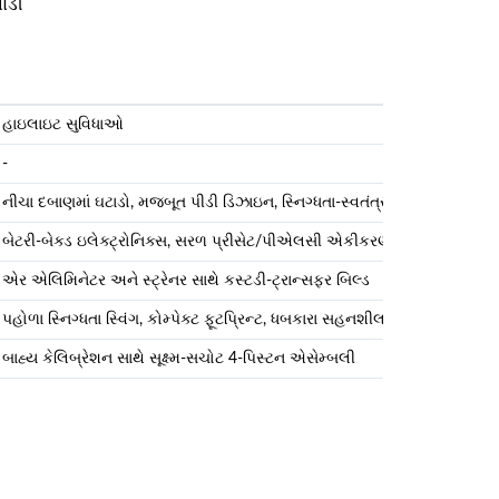
ોડી
હાઇલાઇટ સુવિધાઓ
-
નીચા દબાણમાં ઘટાડો, મજબૂત પીડી ડિઝાઇન, સ્નિગ્ધતા-સ્વતંત્ર
બેટરી-બેક્ડ ઇલેક્ટ્રોનિક્સ, સરળ પ્રીસેટ/પીએલસી એકીકરણ
એર એલિમિનેટર અને સ્ટ્રેનર સાથે કસ્ટડી-ટ્રાન્સફર બિલ્ડ
પહોળા સ્નિગ્ધતા સ્વિંગ, કોમ્પેક્ટ ફૂટપ્રિન્ટ, ધબકારા સહનશીલતાને હેન્ડલ કરે છે
બાહ્ય કેલિબ્રેશન સાથે સૂક્ષ્મ-સચોટ 4-પિસ્ટન એસેમ્બલી