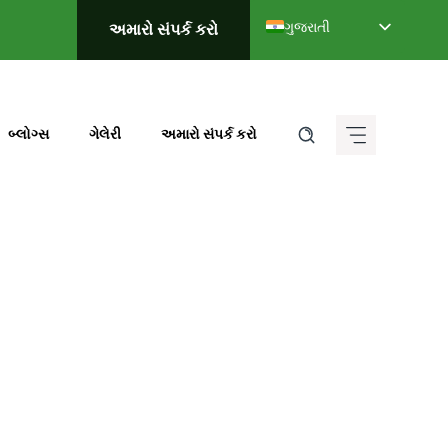
ગુજરાતી
અમારો સંપર્ક કરો
English
Deutsch (Sie)
Français
બ્લોગ્સ
ગેલેરી
અમારો સંપર્ક કરો
Italiano
Español de México
हिन्दी
ಕನ್ನಡ
मराठी
தமிழ்
తెలుగు
العربية
বাংলা