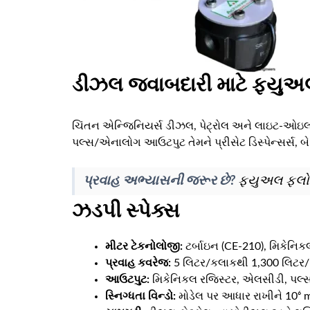
ડીઝલ જવાબદારી માટે ફ્યુઅલ
ચિંતન એન્જિનિયર્સ ડીઝલ, પેટ્રોલ અને લાઇટ-ઓઇલ મ
પલ્સ/એનાલોગ આઉટપુટ તેમને પ્રીસેટ ડિસ્પેન્સર્સ, બેચ
પ્રવાહ અભ્યાસની જરૂર છે?
ફ્યુઅલ ફ્લો
ઝડપી સ્પેક્સ
મીટર ટેકનોલોજી:
ટર્બાઇન (CE-210), મિકેનિક
પ્રવાહ કવરેજ:
5 લિટર/કલાકથી 1,300 લિટર/મ
આઉટપુટ:
મિકેનિકલ રજિસ્ટર, એલસીડી, પલ્સ, 
સ્નિગ્ધતા વિન્ડો:
મોડેલ પર આધાર રાખીને 10⁶ 