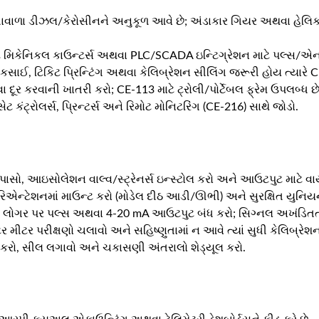
તાવાળા ડીઝલ/કેરોસીનને અનુકૂળ આવે છે; અંડાકાર ગિયર અથવા હેલિ
ટે મિકેનિકલ કાઉન્ટર્સ અથવા PLC/SCADA ઇન્ટિગ્રેશન માટે પલ્સ/એ
ોકસાઈ, ટિકિટ પ્રિન્ટિંગ અથવા કેલિબ્રેશન સીલિંગ જરૂરી હોય ત્યા
દૂર કરવાની ખાતરી કરો; CE-113 માટે ટ્રોલી/પોર્ટેબલ ફ્રેમ ઉપલબ્ધ છે
ટ કંટ્રોલર્સ, પ્રિન્ટર્સ અને રિમોટ મોનિટરિંગ (CE-216) સાથે જોડો.
સો, આઇસોલેશન વાલ્વ/સ્ટ્રેનર્સ ઇન્સ્ટોલ કરો અને આઉટપુટ માટે વ
ન્ટેશનમાં માઉન્ટ કરો (મોડેલ દીઠ આડી/ઊભી) અને સુરક્ષિત યુનિયન
 લોગર પર પલ્સ અથવા 4-20 mA આઉટપુટ બંધ કરો; સિગ્નલ અખંડિતતાનુ
ર મીટર પરીક્ષણો ચલાવો અને સહિષ્ણુતામાં ન આવે ત્યાં સુધી કેલિબ્ર
 કરો, સીલ લગાવો અને ચકાસણી અંતરાલો શેડ્યૂલ કરો.