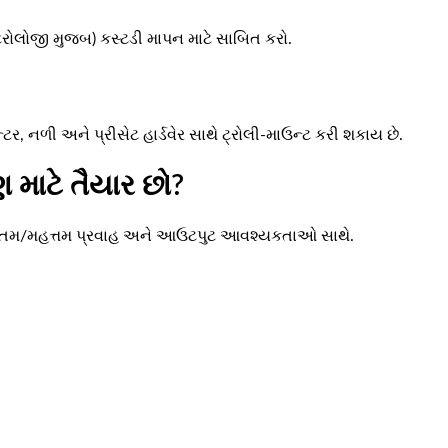
ટ્રોલોજી મુજબ) કસ્ટડી માપન માટે સાબિત કરો.
ટર, નળી અને પ્રીસેટ હાર્ડવેર સાથે ટ્રોલી-માઉન્ટ કરી શકાય છે.
માટે તૈયાર છો?
્યૂનતમ/મહત્તમ પ્રવાહ અને આઉટપુટ આવશ્યકતાઓ સાથે.