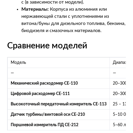
с (в зависимости от модели).
Материалы:
Корпуса из алюминия или
нержавеющей стали с уплотнениями из
витона/буны для дизельного топлива, бензина,
биодизеля и смазочных материалов.
Сравнение моделей
Модель
Диапазон 
—
—
Механический расходомер CE-110
20–300 л
Цифровой расходомер CE-111
20–300 л
Высокоточный передаточный измеритель CE-113
25 – 1300
Датчик турбины/винтовой оси CE-210
5–10 000 
Поршневой измеритель ПД CE-212
5–60 л/м