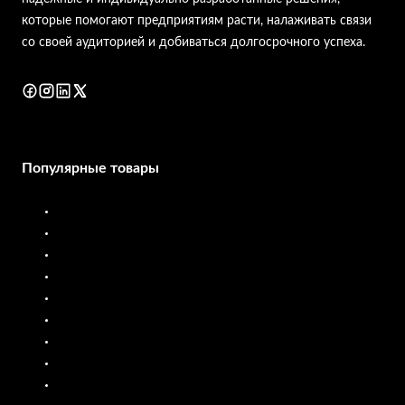
которые помогают предприятиям расти, налаживать связи
со своей аудиторией и добиваться долгосрочного успеха.
Популярные товары
Дизельная колонка
Расходомер дизельного топлива
Топливораздаточная колонка
Расходомер топлива
Система дозирования жидкостей
Передвижная топливораздача
Расходомеры масла
Насосы из полипропилена
Насосы из нержавеющей стали