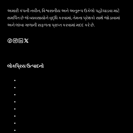
અમારી કંપની નવીન, વિશ્વસનીય અને અનુરૂપ ઉકેલો પહોંચાડવા માટે
સમર્પિત છે જે વ્યવસાયોને વૃદ્ધિ કરવામાં, તેમના પ્રેક્ષકો સાથે જોડાવામાં
અને લાંબા ગાળાની સફળતા પ્રાપ્ત કરવામાં મદદ કરે છે.
લોકપ્રિય ઉત્પાદનો
ડીઝલ ડિસ્પેન્સર
ડીઝલ ફ્લો મીટર
ફ્યુઅલ ડિસ્પેન્સર
ફ્યુઅલ ફ્લો મીટર
લિક્વિડ બેચિંગ સિસ્ટમ
મોબાઇલ ફ્યુઅલ ડિસ્પેન્સર
ઓઇલ ફ્લો મીટર
પીપી પંપ