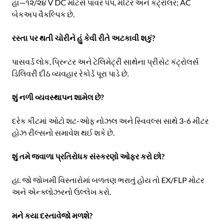
હા—૧૨/૨૪ V DC મોટર્સ પાવર પંપ, મીટર અને કંટ્રોલર; AC
બેકઅપ વૈકલ્પિક છે.
રસ્તા પર થતી ચોરીને હું કેવી રીતે અટકાવી શકું?
પાસવર્ડ લોક, પ્રિન્ટર અને ટેલિમેટ્રી સાથેના પ્રીસેટ કંટ્રોલર્સ
ડિલિવરી દીઠ વ્યવહાર રેકોર્ડ પૂરા પાડે છે.
શું નળી વ્યવસ્થાપન શામેલ છે?
દરેક કીટમાં ઓટો શટ-ઓફ નોઝલ અને સ્વિવલ્સ સાથે 3-6 મીટર
હોઝ રીલ્સનો સમાવેશ થઈ શકે છે.
શું તમે જ્વાળા પ્રતિરોધક સંસ્કરણો ઓફર કરો છો?
હા. જો જોખમી વિસ્તારોમાં બળતણ ભરાતું હોય તો EX/FLP મોટર
અને એન્ક્લોઝરનો ઉલ્લેખ કરો.
મને કયા દસ્તાવેજો મળશે?