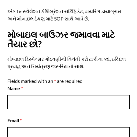
દરેક ઇન્સ્ટોલેશન કેલિબ્રેશન સર્ટિફિકેટ, વાયરિંગ ડાયાગ્રામ
અને મોબાઇલ ઇંધણ માટે SOP સાથે આવે છે.
મોબાઇલ બાઉઝર જમાવવા માટે
તૈયાર છો?
મોબાઇલ ડિસ્પેન્સર ગોઠવણીની વિનંતી કરો
ટાંકીના કદ, ઇચ્છિત
પ્રવાહ અને નિયંત્રણ જરૂરિયાતો સાથે.
Fields marked with an
*
are required
Name
*
Email
*