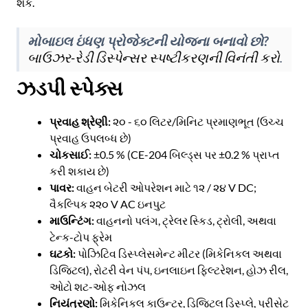
શકે.
મોબાઇલ ઇંધણ પ્રોજેક્ટની યોજના બનાવો છો?
બાઉઝર-રેડી ડિસ્પેન્સર સ્પષ્ટીકરણની વિનંતી કરો
.
ઝડપી સ્પેક્સ
પ્રવાહ શ્રેણી:
૨૦ - ૬૦ લિટર/મિનિટ પ્રમાણભૂત (ઉચ્ચ
પ્રવાહ ઉપલબ્ધ છે)
ચોકસાઈ:
±0.5 % (CE-204 બિલ્ડ્સ પર ±0.2 % પ્રાપ્ત
કરી શકાય છે)
પાવર:
વાહન બેટરી ઓપરેશન માટે ૧૨ / ૨૪ V DC;
વૈકલ્પિક ૨૨૦ V AC ઇનપુટ
માઉન્ટિંગ:
વાહનનો પલંગ, ટ્રેલર સ્કિડ, ટ્રોલી, અથવા
ટેન્ક-ટોપ ફ્રેમ
ઘટકો:
પોઝિટિવ ડિસ્પ્લેસમેન્ટ મીટર (મિકેનિકલ અથવા
ડિજિટલ), રોટરી વેન પંપ, ઇનલાઇન ફિલ્ટરેશન, હોઝ રીલ,
ઓટો શટ-ઓફ નોઝલ
નિયંત્રણો:
મિકેનિકલ કાઉન્ટર, ડિજિટલ ડિસ્પ્લે, પ્રીસેટ