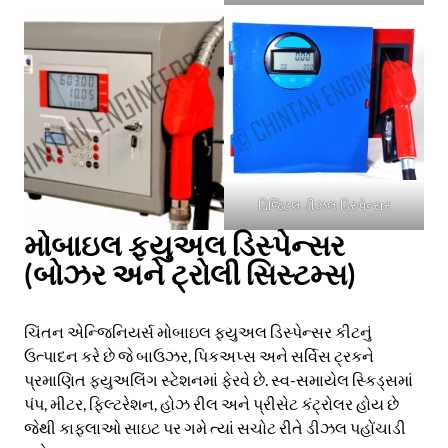
AR
BN
ML
PT
RU
ડિજિટલ ડીઝલ ડિસ્પેન્સર
મોબાઇલ ફ્યુઅલ ડિસ્પેન્સર
(બોઝર અને ટ્રોલી સિસ્ટમ્સ)
ચિંતન એન્જિનિયર્સ મોબાઇલ ફ્યુઅલ ડિસ્પેન્સર કીટનું
ઉત્પાદન કરે છે જે બાઉઝર, પિકઅપ્સ અને સર્વિસ ટ્રકને
પ્રમાણિત ફ્યુઅલિંગ સ્ટેશનમાં ફેરવે છે. સ્વ-સમાયેલ સ્કિડ્સમાં
પંપ, મીટર, ફિલ્ટરેશન, હોઝ રીલ અને પ્રીસેટ કંટ્રોલર હોય છે
જેથી કાફલાઓ સાઇટ પર ગમે ત્યાં સચોટ રીતે ડીઝલ પહોંચાડી