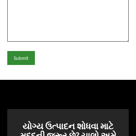
યોગ્ય ઉત્પાદન શોધવા માટે
મદદની જરૂર છે? ચાલો અમે