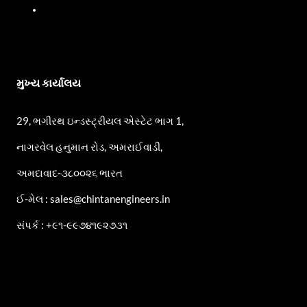
એસ.એસ. પમ્પ્સ
મુખ્ય કાર્યાલય
29, ભગીરથ ઇન્ડસ્ટ્રીયલ એસ્ટેટ ભાગ 1,
નાગરવેલ હનુમાન રોડ, અમરાઈવાડી,
અમદાવાદ-૩૮૦૦૨૬ ભારત
ઈ-મેલ : sales@chintanengineers.in
સંપર્ક : +૯૧-૯૯૭૪૧૯૨૭૩૧