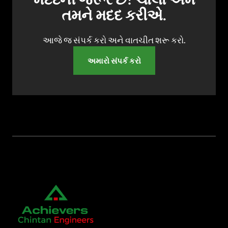
તમને મદદ કરીએ.
આજે જ સંપર્ક કરો અને વાતચીત શરૂ કરો.
અમારો સંપર્ક કરો