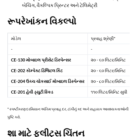
બેચિંગ, વૈકલ્પિક પ્રિન્ટર અને ટેલિમેટ્રી
રૂપરેખાંકન વિકલ્પો
મોડેલ
પ્રવાહ શ્રેણી*
મ
-
-
-
CE-130 મોબાઇલ પ્રીસેટ ડિસ્પેન્સર
૨૦ - ૬૦ લિટર/મિનિટ
ડ
CE-202 કોમ્પેક્ટ ડિજિટલ કિટ
૨૦ - ૬૦ લિટર/મિનિટ
ડ
CE-204 ઉચ્ચ ચોકસાઈ મોબાઇલ ડિસ્પેન્સર
૨૦ - ૮૦ લિટર/મિનિટ
ડ
CE-201 હેવી ડ્યુટી સ્કિડ
૧૧૦ લિટર/મિનિટ સુધી
ય
* સ્પષ્ટીકરણ દરમિયાન અંતિમ પ્રવાહ દર, ટાંકીનું કદ અને સહાયક આવશ્યકતાઓની
પુષ્ટિ કરો.
શા માટે ફ્લીટ્સ ચિંતન