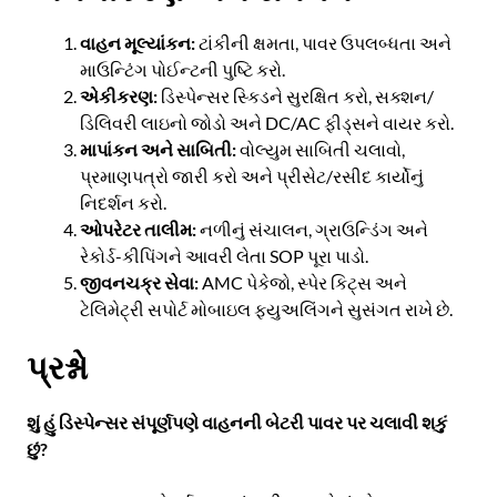
વાહન મૂલ્યાંકન:
ટાંકીની ક્ષમતા, પાવર ઉપલબ્ધતા અને
માઉન્ટિંગ પોઈન્ટની પુષ્ટિ કરો.
એકીકરણ:
ડિસ્પેન્સર સ્કિડને સુરક્ષિત કરો, સક્શન/
ડિલિવરી લાઇનો જોડો અને DC/AC ફીડ્સને વાયર કરો.
માપાંકન અને સાબિતી:
વોલ્યુમ સાબિતી ચલાવો,
પ્રમાણપત્રો જારી કરો અને પ્રીસેટ/રસીદ કાર્યોનું
નિદર્શન કરો.
ઓપરેટર તાલીમ:
નળીનું સંચાલન, ગ્રાઉન્ડિંગ અને
રેકોર્ડ-કીપિંગને આવરી લેતા SOP પૂરા પાડો.
જીવનચક્ર સેવા:
AMC પેકેજો, સ્પેર કિટ્સ અને
ટેલિમેટ્રી સપોર્ટ મોબાઇલ ફ્યુઅલિંગને સુસંગત રાખે છે.
પ્રશ્નો
શું હું ડિસ્પેન્સર સંપૂર્ણપણે વાહનની બેટરી પાવર પર ચલાવી શકું
છું?