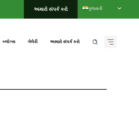
ગુજરાતી
અમારો સંપર્ક કરો
English
Deutsch (Sie)
Français
બ્લોગ્સ
ગેલેરી
અમારો સંપર્ક કરો
Italiano
Español de México
हिन्दी
ಕನ್ನಡ
मराठी
தமிழ்
తెలుగు
العربية
বাংলা