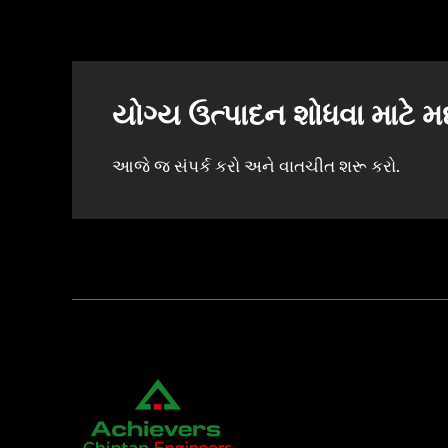
યોગ્ય ઉત્પાદન શોધવા માટે
આજે જ સંપર્ક કરો અને વાતચીત શરૂ કરો.