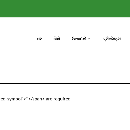
ઘર
વિશે
ઉત્પાદનો
પ્રોજેક્ટ્સ
-req-symbol">*</span> are required