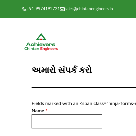
Skip
+91-9974192731
sales@chintanengineers.in
to
content
અમારો સંપર્ક કરો
Fields marked with an <span class="ninja-forms
Name
*