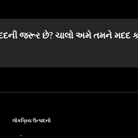
 મદદની જરૂર છે? ચાલો અમે તમને મદદ 
લોકપ્રિય ઉત્પાદનો
ડીઝલ ડિસ્પેન્સર