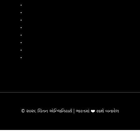
ડીઝલ ફ્લો મીટર
ફ્યુઅલ ડિસ્પેન્સર
ફ્યુઅલ ફ્લો મીટર
લિક્વિડ બેચિંગ સિસ્ટમ
મોબાઇલ ફ્યુઅલ ડિસ્પેન્સર
ઓઇલ ફ્લો મીટર
પીપી પંપ
એસ.એસ. પમ્પ્સ
© ૨૦૨૬ ચિંતન એન્જિનિયર્સ | ભારતમાં ❤️ સાથે બનાવેલ