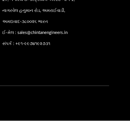
નાગરવેલ હનુમાન રોડ, અમરાઈવાડી,
અમદાવાદ-૩૮૦૦૨૬ ભારત
ઈ-મેલ : sales@chintanengineers.in
સંપર્ક : +૯૧-૯૯૭૪૧૯૨૭૩૧