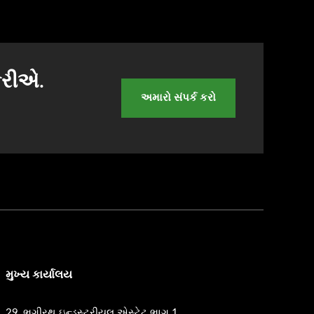
કરીએ.
અમારો સંપર્ક કરો
મુખ્ય કાર્યાલય
29, ભગીરથ ઇન્ડસ્ટ્રીયલ એસ્ટેટ ભાગ 1,