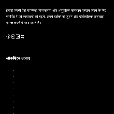
हमारी कंपनी ऐसे नवोन्मेषी, विश्वसनीय और अनुकूलित समाधान प्रदान करने के लिए
समर्पित है जो व्यवसायों को बढ़ने, अपने दर्शकों से जुड़ने और दीर्घकालिक सफलता
प्राप्त करने में मदद करते हैं।.
लोकप्रिय उत्पाद
डीजल डिस्पेंसर
डीजल फ्लो मीटर
ईंधन डिस्पेंसर
ईंधन प्रवाह मीटर
तरल बैचिंग प्रणाली
मोबाइल ईंधन डिस्पेंसर
तेल प्रवाह मीटर
पीपी पंप