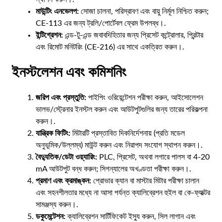
মাউন্টিং এনভেলপ:
সোজা চালনা, পরিস্রাবণ এবং বায়ু নির্মূল নিশ্চিত করুন;
CE-113 এর জন্য ট্রলি/পোর্টেবল ফ্রেম উপলব্ধ।.
ইন্টিগ্রেশন:
এন্ড-টু-এন্ড জবাবদিহিতার জন্য প্রিসেট কন্ট্রোলার, প্রিন্টার
এবং রিমোট মনিটরিং (CE-216) এর সাথে একত্রিত করুন।.
ইনস্টলেশন এবং কমিশনিং
জরিপ এবং প্রস্তুতি:
পাইপিং ওরিয়েন্টেশন পরীক্ষা করুন, আইসোলেশন
ভালভ/স্ট্রেনার ইনস্টল করুন এবং আউটপুটগুলির জন্য তারের পরিকল্পনা
করুন।.
যান্ত্রিক ফিটিং:
মিটারটি প্রস্তাবিত দিকনির্দেশনায় (প্রতি মডেল
অনুভূমিক/উল্লম্ব) মাউন্ট করুন এবং নিরাপদ সংযোগ স্থাপন করুন।.
বৈদ্যুতিক/ডেটা ওয়্যারিং:
PLC, প্রিসেট, অথবা লগারে পালস বা 4-20
mA আউটপুট বন্ধ করুন; সিগন্যালের অখণ্ডতা পরীক্ষা করুন।.
প্রমাণ এবং ক্রমাঙ্কন:
প্রোভার ক্যান বা মাস্টার মিটার পরীক্ষা চালান
এবং সহনশীলতার মধ্যে না আসা পর্যন্ত ক্যালিব্রেশন হুইল বা কে-ফ্যাক্টর
সামঞ্জস্য করুন।.
ডকুমেন্টেশন:
ক্যালিব্রেশন সার্টিফিকেট ইস্যু করুন, সিল লাগান এবং