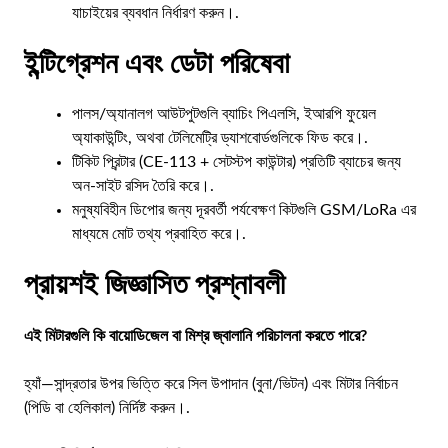
যাচাইয়ের ব্যবধান নির্ধারণ করুন।.
ইন্টিগ্রেশন এবং ডেটা পরিষেবা
পালস/অ্যানালগ আউটপুটগুলি ব্যাচিং পিএলসি, ইআরপি ফুয়েল
অ্যাকাউন্টিং, অথবা টেলিমেট্রি ড্যাশবোর্ডগুলিকে ফিড করে।.
টিকিট প্রিন্টার (CE-113 + সেটস্টপ কাউন্টার) প্রতিটি ব্যাচের জন্য
অন-সাইট রসিদ তৈরি করে।.
মনুষ্যবিহীন ডিপোর জন্য দূরবর্তী পর্যবেক্ষণ কিটগুলি GSM/LoRa এর
মাধ্যমে মোট তথ্য প্রবাহিত করে।.
প্রায়শই জিজ্ঞাসিত প্রশ্নাবলী
এই মিটারগুলি কি বায়োডিজেল বা মিশ্র জ্বালানি পরিচালনা করতে পারে?
হ্যাঁ—সান্দ্রতার উপর ভিত্তি করে সিল উপাদান (বুনা/ভিটন) এবং মিটার নির্বাচন
(পিডি বা হেলিকাল) নির্দিষ্ট করুন।.