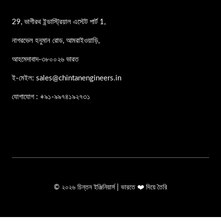
29, ভাগীরথ ইন্ডাস্ট্রিয়াল এস্টেট পার্ট 1,
নাগরভেল হনুমান রোড, আমরাইওয়াড়ি,
আহমেদাবাদ-৩৮০০২৬ ভারত
ই-মেইল: sales@chintanengineers.in
যোগাযোগ : +৯১-৯৯৭৪১৯২৭৩১
© ২০২৬ চিন্তন ইঞ্জিনিয়ার্স | ভারতে ❤️ দিয়ে তৈরি