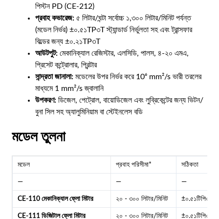
পিস্টন PD (CE-212)
প্রবাহ কভারেজ:
৫ লিটার/ঘন্টা সর্বোচ্চ ১,৩০০ লিটার/মিনিট পর্যন্ত
(মডেল নির্ভর) ±০.৫১TP৩T স্ট্যান্ডার্ড নির্ভুলতা সহ এবং ট্রান্সফার
বিল্ডের জন্য ±০.২১TP৩T
আউটপুট:
মেকানিক্যাল রেজিস্টার, এলসিডি, পালস, ৪-২০ এমএ,
প্রিসেট কন্ট্রোলার, প্রিন্টার
সান্দ্রতা জানালা:
মডেলের উপর নির্ভর করে 10⁶ mm²/s ভারী তরলের
মাধ্যমে 1 mm²/s জ্বালানি
উপকরণ:
ডিজেল, পেট্রোল, বায়োডিজেল এবং লুব্রিকেন্টের জন্য ভিটন/
বুনা সিল সহ অ্যালুমিনিয়াম বা স্টেইনলেস বডি
মডেল তুলনা
মডেল
প্রবাহ পরিসীমা*
সঠিকতা
—
—
—
CE-110 মেকানিক্যাল ফ্লো মিটার
২০ - ৩০০ লিটার/মিনিট
±০.৫১টিপি৩টি
CE-111 ডিজিটাল ফ্লো মিটার
২০ - ৩০০ লিটার/মিনিট
±০.৫১টিপি৩টি