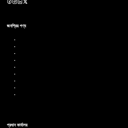
জনপ্রিয় পণ্য
ডিজেল ডিসপেনসার
ডিজেল ফ্লো মিটার
জ্বালানি বিতরণকারী
জ্বালানি প্রবাহ মিটার
তরল ব্যাচিং সিস্টেম
মোবাইল ফুয়েল ডিসপেনসার
তেল প্রবাহ মিটার
পিপি পাম্প
এসএস পাম্প
প্রধান কার্যালয়