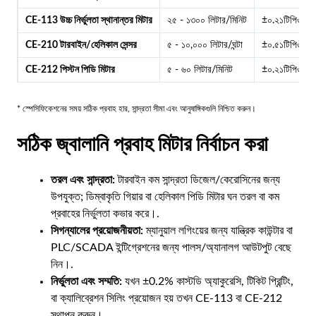
CE-113 উচ্চ নির্ভুলতা স্থানান্তর মিটার
২৫ - ১৩০০ লিটার/মিনিট
±০.২১টিপি৩টি
CE-210 টারবাইন/হেলিকাল সেন্সর
৫ - ১০,০০০ লিটার/ঘন্টা
±০.৫১টিপি৩টি/
CE-212 পিস্টন পিডি মিটার
৫ - ৬০ লিটার/মিনিট
±০.২১টিপি৩টি
* স্পেসিফিকেশনের সময় সঠিক প্রবাহ হার, সান্দ্রতা সীমা এবং আনুষাঙ্গিকগুলি নিশ্চিত করুন।
সঠিক জ্বালানি প্রবাহ মিটার নির্বাচন করা
তরল এবং সান্দ্রতা:
টারবাইন কম সান্দ্রতা ডিজেল/কেরোসিনের জন্য
উপযুক্ত; ডিম্বাকৃতি গিয়ার বা হেলিকাল পিডি মিটার ঘন তরল বা কম
প্রবাহের নির্ভুলতা কভার করে।.
সিগন্যালের প্রয়োজনীয়তা:
ম্যানুয়াল লগিংয়ের জন্য যান্ত্রিক কাউন্টার বা
PLC/SCADA ইন্টিগ্রেশনের জন্য পালস/অ্যানালগ আউটপুট বেছে
নিন।.
নির্ভুলতা এবং সম্মতি:
যখন ±0.2% কাস্টডি অ্যাকুরেসি, টিকিট প্রিন্টিং,
বা ক্যালিব্রেশন সিলিং প্রয়োজন হয় তখন CE-113 বা CE-212
স্থাপন করুন।.