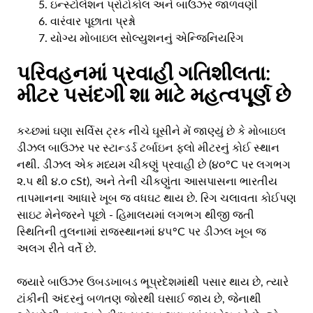
ઇન્સ્ટોલેશન પ્રોટોકોલ અને બાઉઝર જાળવણી
વારંવાર પૂછાતા પ્રશ્નો
યોગ્ય મોબાઇલ સોલ્યુશનનું એન્જિનિયરિંગ
પરિવહનમાં પ્રવાહી ગતિશીલતા:
મીટર પસંદગી શા માટે મહત્વપૂર્ણ છે
કચ્છમાં ઘણા સર્વિસ ટ્રક નીચે ઘૂસીને મેં જાણ્યું છે કે મોબાઇલ
ડીઝલ બાઉઝર પર સ્ટાન્ડર્ડ ટર્બાઇન ફ્લો મીટરનું કોઈ સ્થાન
નથી. ડીઝલ એક મધ્યમ ચીકણું પ્રવાહી છે (૪૦°C પર લગભગ
૨.૫ થી ૪.૦ cSt), અને તેની ચીકણુંતા આસપાસના ભારતીય
તાપમાનના આધારે ખૂબ જ વધઘટ થાય છે. રિગ ચલાવતા કોઈપણ
સાઇટ મેનેજરને પૂછો - હિમાલયમાં લગભગ થીજી જતી
સ્થિતિની તુલનામાં રાજસ્થાનમાં ૪૫°C પર ડીઝલ ખૂબ જ
અલગ રીતે વર્તે છે.
જ્યારે બાઉઝર ઉબડખાબડ ભૂપ્રદેશમાંથી પસાર થાય છે, ત્યારે
ટાંકીની અંદરનું બળતણ જોરથી ઘસાઈ જાય છે, જેનાથી