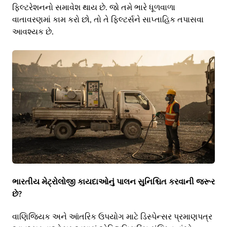
ફિલ્ટરેશનનો સમાવેશ થાય છે. જો તમે ભારે ધૂળવાળા
વાતાવરણમાં કામ કરો છો, તો તે ફિલ્ટર્સને સાપ્તાહિક તપાસવા
આવશ્યક છે.
ભારતીય મેટ્રોલોજી કાયદાઓનું પાલન સુનિશ્ચિત કરવાની જરૂર
છે?
વાણિજ્યિક અને આંતરિક ઉપયોગ માટે ડિસ્પેન્સર પ્રમાણપત્ર