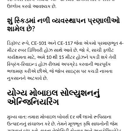
ઉલ્લેખ કરવો આવશ્યક છે.
શું સ્કિડમાં નળી વ્યવસ્થાપન પ્રણાલીઓ
શામેલ છે?
ડિફૉલ્ટ રૂપે, CE-101 અને CE-117 જેવા એકમો પ્રમાણભૂત 4-
મીટર રબર ડિલિવરી હોઝ સાથે આવે છે. જો કે, સાચી ફ્લીટ
કાર્યક્ષમતા માટે, અમે 10 થી 15 મીટર હોઝને પકડી શકે તેવી
સ્પ્રિંગ-રિવાઇન્ડ હોઝ રીલમાં અપગ્રેડ કરવાની ભારપૂર્વક
ભલામણ કરીએ છીએ, જે જોબ સાઇટ્સ પર કચડી નાખતા
નુકસાનને અટકાવે છે.
યોગ્ય મોબાઇલ સોલ્યુશનનું
એન્જિનિયરિંગ
મુખ્ય વાત: તમારા મોબાઇલ બોવર્સ દર વર્ષે લાખો રૂપિયાના
ઉત્પાદનનું સંચાલન કરે છે. તેમને મૂળભૂત કૃષિ સાધનોની જેમ