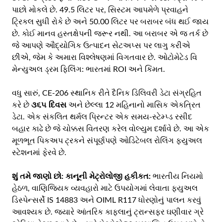
પાછો મોકલે છે. 49.5 લિટર પર, સિસ્ટમ આપમેળે પ્રવાહને
ટ્રિકલ સુધી રોકે છે અને 50.00 લિટર પર બરાબર બંધ થઈ જાય
છે. કોઈ માનવ હસ્તક્ષેપની જરૂર નથી. આ બરાબર એ જ તર્ક છે
જે આપણે ઔદ્યોગિક ઉત્પાદન સેટઅપ્સ પર લાગુ કરીએ
છીએ, જેમ કે અમારા વિશ્લેષણમાં વિગતવાર છે.
ઓટોમેટેડ વિ
મેન્યુઅલ ડ્રમ ફિલિંગ: ભારતમાં ROI અને કિંમત
.
વધુ સારું, CE-206 સ્થાનિક રીતે દૈનિક ડિલિવરી ડેટા સંગ્રહિત
કરે છે
૩૬૫ દિવસ
અને છેલ્લા 12 મહિનાનો માસિક એકત્રિત
ડેટા. એક સંકલિત થર્મલ પ્રિન્ટર એક સમય-સ્ટેમ્પ્ડ રસીદ
બહાર કાઢે છે જે ચોક્કસ વિતરણ કરેલ વોલ્યુમ દર્શાવે છે. આ એક
મૂળભૂત પિકઅપ ટ્રકને સંપૂર્ણપણે ઓડિટેબલ રોલિંગ ફ્યુઅલ
સ્ટેશનમાં ફેરવે છે.
શું તમે જાણો છો:
કાનૂની મેટ્રોલોજી હકીકત:
ભારતીય નિયમો
હેઠળ, વાણિજ્યિક વ્યવહારો માટે ઉપયોગમાં લેવાતા ફ્યુઅલ
ડિસ્પેન્સર્સે IS 14883 અને OIML R117 ધોરણોનું પાલન કરવું
આવશ્યક છે. જ્યારે આંતરિક કાફલાનું ટ્રાન્સફર ઘણીવાર ગ્રે