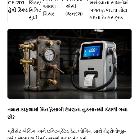
CE-201
લિટર/
ખસેડવાના સાધનોમાં
ઓવલ
એસી
હેવી સ્કિડ
મિનિટ
બળતણ ભરતા મોટા
ગિયર
(જનરલ)
સુધી
કદના ટેન્કર ટ્રક.
તમારા કાફલામાં બિનહિસાબી ઇંધણના નુકસાનથી કંટાળી ગયા
છો?
પ્રીસેટ બેચિંગ અને ઇન્ટિગ્રેટેડ ડેટા લોગિંગ સાથે મેટ્રોલોજી-
ગ્રેડ મોબાઇલ ડિસ્પેન્સરમાં અપગ્રેડ કરો.