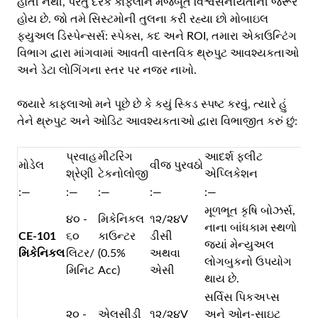
હોતી નથી, પરંતુ દરેક કાફલાને મજબૂત વિશ્વસનીયતાની જરૂર
હોય છે. જો તમે સિસ્ટમોની તુલના કરી રહ્યા છો
મોબાઇલ
ફ્યુઅલ ડિસ્પેન્સર્સ: સ્પેક્સ, કદ અને ROI
, તમારા એકાઉન્ટિંગ
વિભાગ દ્વારા માંગવામાં આવતી વાસ્તવિક થ્રુપુટ આવશ્યકતાઓ
અને ડેટા લોગિંગના સ્તર પર નજર નાખો.
જ્યારે કાફલાઓ મને પૂછે છે કે કયું સ્કિડ સ્પષ્ટ કરવું, ત્યારે હું
તેને થ્રુપુટ અને ઓડિટ આવશ્યકતાઓ દ્વારા વિભાજીત કરું છું:
પ્રવાહ
મીટરિંગ
આદર્શ ફ્લીટ
મોડેલ
વીજ પુરવઠો
શ્રેણી
ટેકનોલોજી
એપ્લિકેશન
:—
:—
:—
:—
:—
મૂળભૂત કૃષિ બોઝર્સ,
૪૦ -
મિકેનિકલ
૧૨/૨૪V
નાના બાંધકામ સ્થળો
CE-101
૬૦
કાઉન્ટર
ડીસી
જ્યાં મેન્યુઅલ
મિકેનિકલ
લિટર/
(0.5%
અથવા
લોગબુકનો ઉપયોગ
મિનિટ
Acc)
એસી
થાય છે.
સર્વિસ પિકઅપ્સ
૨૦ -
એલસીડી
૧૨/૨૪V
અને ઓન-સાઇટ