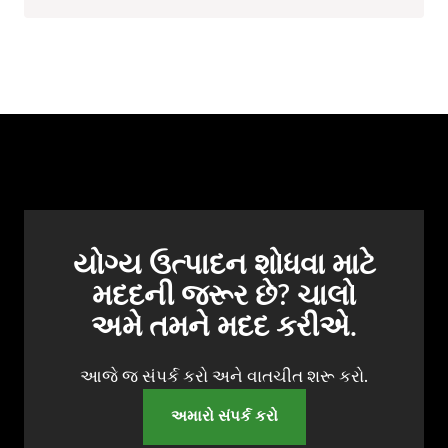
યોગ્ય ઉત્પાદન શોધવા માટે
મદદની જરૂર છે? ચાલો
અમે તમને મદદ કરીએ.
આજે જ સંપર્ક કરો અને વાતચીત શરૂ કરો.
અમારો સંપર્ક કરો