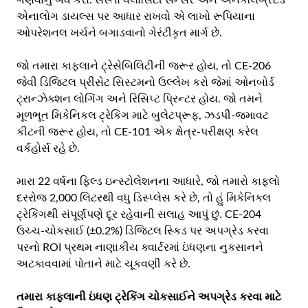
ગણવાનું બંધ કરો. સસ્તા વેલોસિટી સેન્સર અને અનકેલિબ્રેટેડ
એનાલોગ ડાયલ્સ પર આધાર રાખવો એ લાખો રૂપિયાના
ઓપરેશનલ ખર્ચને બગાડવાનો ગેરંટીકૃત માર્ગ છે.
જો તમારા કાફલાને ટ્રેસેબિલિટીની જરૂર હોય, તો CE-206
જેવી ડિજિટલ પ્રીસેટ સિસ્ટમનો ઉલ્લેખ કરો જેમાં ઓનબોર્ડ
ટ્રાન્ઝેક્શન લોગિંગ અને રિસિપ્ટ પ્રિન્ટર હોય. જો તમને
મૂળભૂત મિકેનિકલ ટ્રેકિંગ માટે બુલેટપ્રૂફ, ઝડપી-જમાવટ
કીટની જરૂર હોય, તો CE-101 એક ક્ષેત્ર-પરીક્ષણ કરેલ
વર્કહોર્સ રહે છે.
મારા 22 વર્ષના ફિલ્ડ ઇન્સ્ટોલેશનના આધારે, જો તમારો કાફલો
દરરોજ 2,000 લિટરથી વધુ ડિસ્પ્લેસ કરે છે, તો હું મિકેનિકલ
ટ્રેકિંગથી સંપૂર્ણપણે દૂર રહેવાની સલાહ આપું છું. CE-204
ઉચ્ચ-ચોકસાઈ (±0.2%) ડિજિટલ સ્કિડ પર અપગ્રેડ કરવા
પરનો ROI પ્રથમ નાણાકીય ક્વાર્ટરમાં ઇંધણના નુકસાનને
અટકાવવામાં પોતાને માટે ચૂકવણી કરે છે.
તમારા કાફલાની ઇંધણ ટ્રેકિંગ ચોકસાઈને અપગ્રેડ કરવા માટે