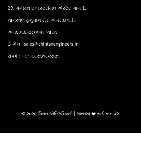
29, ભગીરથ ઇન્ડસ્ટ્રીયલ એસ્ટેટ ભાગ 1,
નાગરવેલ હનુમાન રોડ, અમરાઈવાડી,
અમદાવાદ-૩૮૦૦૨૬ ભારત
ઈ-મેલ : sales@chintanengineers.in
સંપર્ક : +૯૧-૯૯૭૪૧૯૨૭૩૧
© ૨૦૨૬ ચિંતન એન્જિનિયર્સ | ભારતમાં ❤️ સાથે બનાવેલ