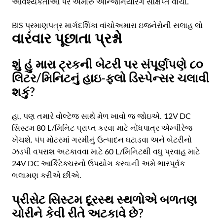
આવશ્યકતાઓ પર અમારું એન્જિનિયરિંગ સંક્ષિપ્ત વાંચો.
BIS પ્રમાણપત્ર માર્ગદર્શિકા વાંચો
અમારા ઇજનેરોની સલાહ લો
વારંવાર પૂછાતા પ્રશ્નો
શું હું મારા ટ્રકની બેટરી પર સંપૂર્ણપણે ૮૦
લિટર/મિનિટનું હાઇ-ફ્લો ડિસ્પેન્સર ચલાવી
શકું?
હા, પણ તમારે વોલ્ટેજ સાથે મેળ ખાવો જ જોઇએ. 12V DC
સિસ્ટમ 80 L/મિનિટ પ્રાપ્ત કરવા માટે નોંધપાત્ર એમ્પીરેજ
ખેંચશે. પંપ મોટરમાં ગરમીનું ઉત્પાદન ઘટાડવા અને બેટરીનો
ઝડપી વપરાશ અટકાવવા માટે 60 L/મિનિટથી વધુ પ્રવાહ માટે
24V DC આર્કિટેક્ચરનો ઉપયોગ કરવાની અમે ભારપૂર્વક
ભલામણ કરીએ છીએ.
પ્રીસેટ સિસ્ટમ દૂરસ્થ સ્થળોએ બળતણ
ચોરીને કેવી રીતે અટકાવે છે?