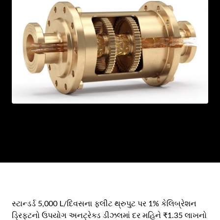
AR
BN
ML
PT
RU
સ્ટાન્ડર્ડ 5,000 L/દિવસના ફ્લીટ થ્રુપુટ પર 1% કેલિબ્રેશન
ડ્રિફ્ટનો ઉપયોગ અનટ્રેક્ડ ડીઝલમાં દર મહિને ₹1.35 લાખનો