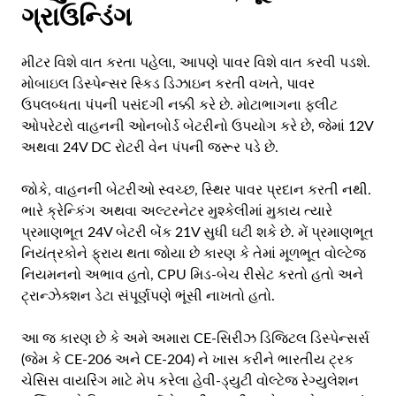
ગ્રાઉન્ડિંગ
મીટર વિશે વાત કરતા પહેલા, આપણે પાવર વિશે વાત કરવી પડશે.
મોબાઇલ ડિસ્પેન્સર સ્કિડ ડિઝાઇન કરતી વખતે, પાવર
ઉપલબ્ધતા પંપની પસંદગી નક્કી કરે છે. મોટાભાગના ફ્લીટ
ઓપરેટરો વાહનની ઓનબોર્ડ બેટરીનો ઉપયોગ કરે છે, જેમાં 12V
અથવા 24V DC રોટરી વેન પંપની જરૂર પડે છે.
જોકે, વાહનની બેટરીઓ સ્વચ્છ, સ્થિર પાવર પ્રદાન કરતી નથી.
ભારે ક્રેન્કિંગ અથવા અલ્ટરનેટર મુશ્કેલીમાં મુકાય ત્યારે
પ્રમાણભૂત 24V બેટરી બેંક 21V સુધી ઘટી શકે છે. મેં પ્રમાણભૂત
નિયંત્રકોને ફ્રાય થતા જોયા છે કારણ કે તેમાં મૂળભૂત વોલ્ટેજ
નિયમનનો અભાવ હતો, CPU મિડ-બેચ રીસેટ કરતો હતો અને
ટ્રાન્ઝેક્શન ડેટા સંપૂર્ણપણે ભૂંસી નાખતો હતો.
આ જ કારણ છે કે અમે અમારા CE-સિરીઝ ડિજિટલ ડિસ્પેન્સર્સ
(જેમ કે CE-206 અને CE-204) ને ખાસ કરીને ભારતીય ટ્રક
ચેસિસ વાયરિંગ માટે મેપ કરેલા હેવી-ડ્યુટી વોલ્ટેજ રેગ્યુલેશન