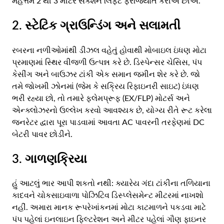
મહત્તમ 2 થી 3 મીટર સક્શન લિફ્ટ ફરજિયાત કરીએ છીએ.
2. સ્ટેટિક ગ્રાઉન્ડિંગ અને સલામતી
રબરના નળીઓમાંથી ડીઝલ વહેતું હોવાથી મોબાઇલ ઇંધણ મોટા
પ્રમાણમાં સ્થિર વીજળી ઉત્પન્ન કરે છે. ડિસ્પેન્સર ચેસિસ, પંપ
કેસીંગ અને બાઉઝર ટાંકી એક સમાન જમીન શેર કરે છે. જો
તમે જોખમી ઝોનમાં (જેમ કે સક્રિય રિફાઇનરી સાઇટ) ઇંધણ
ભરી રહ્યા છો, તો તમારે ફ્લેમપ્રૂફ (EX/FLP) મોટર્સ અને
એન્ક્લોઝરનો ઉલ્લેખ કરવો આવશ્યક છે, યોગ્ય રીતે રૂટ કરેલા
જનરેટર દ્વારા પૂરા પાડવામાં આવતા AC પાવરની તરફેણમાં DC
બેટરી પાવર છોડીને.
3. ગાળણક્રિયા
હું આટલું ભાર આપી શકતો નથી: ક્યારેય ગંદા ટાંકીના તળિયાના
કાદવને ચોકસાઇવાળા પોઝિટિવ ડિસ્પ્લેસમેન્ટ મીટરમાં નાખશો
નહીં. અમારા માનક રૂપરેખાંકનમાં મોટા કાટમાળને પકડવા માટે
પંપ પહેલાં ઇનલાઇન ફિલ્ટરેશન અને મીટર પહેલાં ગૌણ ફાઇનર