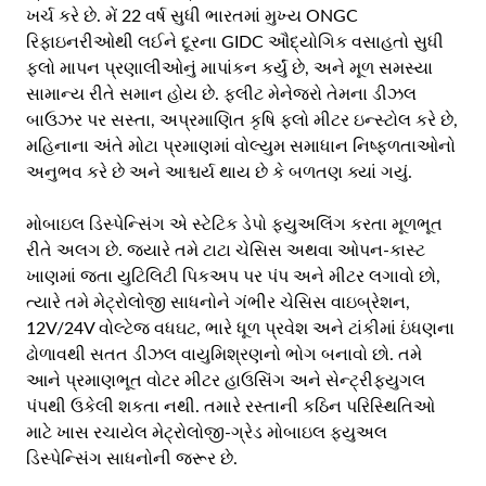
ખર્ચ કરે છે. મેં 22 વર્ષ સુધી ભારતમાં મુખ્ય ONGC
રિફાઇનરીઓથી લઈને દૂરના GIDC ઔદ્યોગિક વસાહતો સુધી
ફ્લો માપન પ્રણાલીઓનું માપાંકન કર્યું છે, અને મૂળ સમસ્યા
સામાન્ય રીતે સમાન હોય છે. ફ્લીટ મેનેજરો તેમના ડીઝલ
બાઉઝર પર સસ્તા, અપ્રમાણિત કૃષિ ફ્લો મીટર ઇન્સ્ટોલ કરે છે,
મહિનાના અંતે મોટા પ્રમાણમાં વોલ્યુમ સમાધાન નિષ્ફળતાઓનો
અનુભવ કરે છે અને આશ્ચર્ય થાય છે કે બળતણ ક્યાં ગયું.
મોબાઇલ ડિસ્પેન્સિંગ એ સ્ટેટિક ડેપો ફ્યુઅલિંગ કરતા મૂળભૂત
રીતે અલગ છે. જ્યારે તમે ટાટા ચેસિસ અથવા ઓપન-કાસ્ટ
ખાણમાં જતા યુટિલિટી પિકઅપ પર પંપ અને મીટર લગાવો છો,
ત્યારે તમે મેટ્રોલોજી સાધનોને ગંભીર ચેસિસ વાઇબ્રેશન,
12V/24V વોલ્ટેજ વધઘટ, ભારે ધૂળ પ્રવેશ અને ટાંકીમાં ઇંધણના
ઢોળાવથી સતત ડીઝલ વાયુમિશ્રણનો ભોગ બનાવો છો. તમે
આને પ્રમાણભૂત વોટર મીટર હાઉસિંગ અને સેન્ટ્રીફ્યુગલ
પંપથી ઉકેલી શકતા નથી. તમારે રસ્તાની કઠિન પરિસ્થિતિઓ
માટે ખાસ રચાયેલ મેટ્રોલોજી-ગ્રેડ મોબાઇલ ફ્યુઅલ
ડિસ્પેન્સિંગ સાધનોની જરૂર છે.