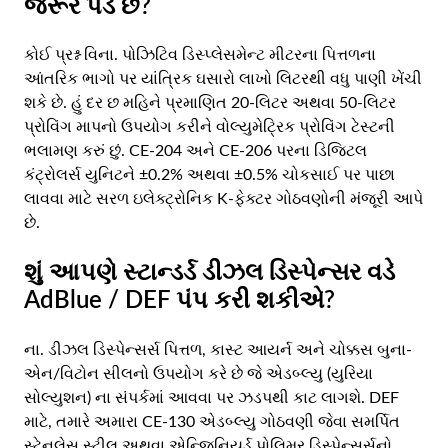
જરૂર પડે છે?
કોઈ પ્રશ્ન વિના. પોઝિટિવ ડિસ્પ્લેસમેન્ટ મીટરના પિત્તળના
આંતરિક ભાગો પર યાંત્રિક ઘસારો લાખો લિટરથી વધુ પાણી ખેંચી
શકે છે. હું દર છ મહિને પ્રમાણિત 20-લિટર અથવા 50-લિટર
પ્રોવિંગ માપનો ઉપયોગ કરીને વોલ્યુમેટ્રિક પ્રોવિંગ ટેસ્ટની
ભલામણ કરું છું. CE-204 અને CE-206 પરના ડિજિટલ
કંટ્રોલર્સ યુનિટને ±0.2% અથવા ±0.5% ચોકસાઈ પર પાછા
લાવવા માટે સરળ ઇલેક્ટ્રોનિક K-ફેક્ટર ગોઠવણોની મંજૂરી આપે
છે.
શું આપણે સ્ટાન્ડર્ડ ડીઝલ ડિસ્પેન્સર વડે
AdBlue / DEF પંપ કરી શકીએ?
ના. ડીઝલ ડિસ્પેન્સર્સ પિત્તળ, કાસ્ટ આયર્ન અને ચોક્કસ બુના-
એન/વિટોન સીલનો ઉપયોગ કરે છે જે એડબ્લ્યુ (યુરિયા
સોલ્યુશન) ના સંપર્કમાં આવવા પર ઝડપથી કાટ લાગશે. DEF
માટે, તમારે અમારા CE-130 એડબ્લ્યુ ગોઠવણી જેવા સમર્પિત
સ્ટેનલેસ સ્ટીલ અથવા એન્જિનિયર્ડ પોલિમર ડિસ્પેન્સર્સનો