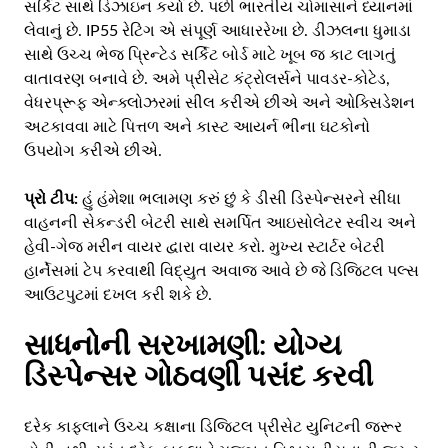
સર્કિટ સાથે ડિઝાઇન કર્યા છે. પછી ભારતીય ચોમાસાને ધ્યાનમાં
લેવાનું છે. IP55 રેટિંગ એ સંપૂર્ણ આધારરેખા છે. ડીઝલના ધુમાડા
સાથે ઉચ્ચ ભેજ પ્રિન્ટેડ સર્કિટ બોર્ડ માટે ખૂબ જ કાટ લાગતું
વાતાવરણ બનાવે છે. અમે પ્રીસેટ કંટ્રોલર્સને પાવડર-કોટેડ,
વેધરપ્રૂફ એન્ક્લોઝરમાં સીલ કરીએ છીએ અને ઓક્સિડેશન
અટકાવવા માટે પિત્તળ અને કાસ્ટ આયર્ન ભીના ઘટકોનો
ઉપયોગ કરીએ છીએ.
પ્રો ટીપ:
હું હંમેશા ભલામણ કરું છું કે ડીસી ડિસ્પેન્સરને સીધા
વાહનની સેકન્ડરી બેટરી સાથે સમર્પિત આઇસોલેટર સ્વીચ અને
હેવી-ગેજ મરીન વાયર દ્વારા વાયર કરો. મુખ્ય સ્ટાર્ટર બેટરી
હાર્નેસમાં ટેપ કરવાથી વિદ્યુત અવાજ આવે છે જે ડિજિટલ પલ્સ
આઉટપુટમાં દખલ કરી શકે છે.
સાધનોની સરખામણી: યોગ્ય
ડિસ્પેન્સર ગોઠવણી પસંદ કરવી
દરેક કાફલાને ઉચ્ચ કક્ષાના ડિજિટલ પ્રીસેટ યુનિટની જરૂર