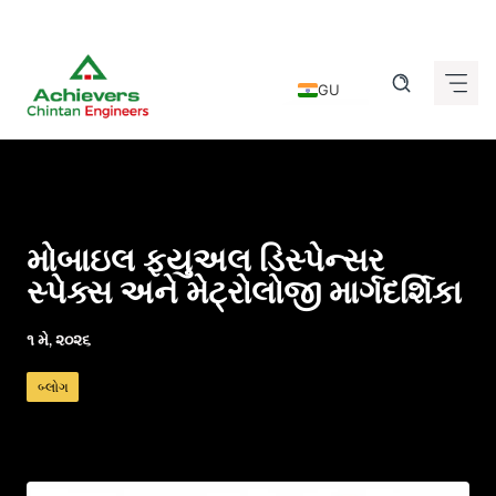
Skip
to
GU
content
EN
DE
FR
IT
મોબાઇલ ફ્યુઅલ ડિસ્પેન્સર
ES
સ્પેક્સ અને મેટ્રોલોજી માર્ગદર્શિકા
HI
૧ મે, ૨૦૨૬
KN
બ્લોગ
MR
TA
TE