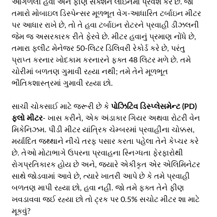
ઓગળેલી હવા અને ફીણ સક્શન લાઇનમાં પ્રવેશ કરે છે. જો
તમારો મોબાઇલ ડિસ્પેન્સર મૂળભૂત વેગ-આધારિત ટર્બાઇન મીટર
પર આધાર રાખે છે, તો તે હવા ટર્બાઇન રોટરને પ્રવાહી ડીઝલની
જેમ જ અસરકારક રીતે ફેરવે છે. મીટર હવાનું પ્રમાણ નોંધે છે,
તમારા ફ્લીટ મેનેજર 50-લિટર ડિલિવરી રેકોર્ડ કરે છે, પરંતુ
પ્રાપ્ત કરનાર ખોદકામ કરનારને ફક્ત 48 લિટર મળે છે. તમે
ચોરીમાં બળતણ ગુમાવી રહ્યા નથી; તમે તેને મૂળભૂત
ભૌતિકશાસ્ત્રમાં ગુમાવી રહ્યા છો.
સાચી ચોકસાઈ માટે જરૂરી છે કે
પોઝિટિવ ડિસ્પ્લેસમેન્ટ (PD)
ફ્લો મીટર
- ખાસ કરીને, એક અંડાકાર ગિયર અથવા રોટરી વેન
મિકેનિઝમ. પીડી મીટર યાંત્રિક ચેમ્બરમાં પ્રવાહીના ચોક્કસ,
મર્યાદિત જથ્થાને નીચે તરફ પસાર કરતા પહેલા તેને કેપ્ચર કરે
છે. તેઓ મોટાભાગે ઉપરના પ્રવાહના સ્નિગ્ધતા ફેરફારોથી
રોગપ્રતિકારક હોય છે અને, જ્યારે એકીકૃત એર એલિમિનેટર
સાથે જોડવામાં આવે છે, ત્યારે ખાતરી આપે છે કે તમે પ્રવાહી
બળતણ માપી રહ્યા છો, હવા નહીં. જો તમે ફક્ત તેને ફીણ
ખવડાવવા જઈ રહ્યા છો તો ટ્રક પર 0.5% સચોટ મીટર શા માટે
મૂકવું?