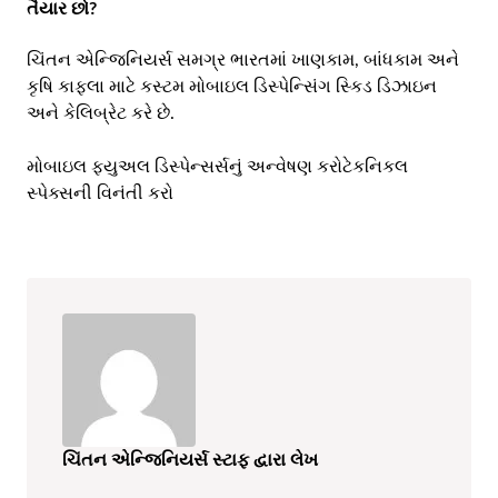
તૈયાર છો?
ચિંતન એન્જિનિયર્સ સમગ્ર ભારતમાં ખાણકામ, બાંધકામ અને
કૃષિ કાફલા માટે કસ્ટમ મોબાઇલ ડિસ્પેન્સિંગ સ્કિડ ડિઝાઇન
અને કેલિબ્રેટ કરે છે.
મોબાઇલ ફ્યુઅલ ડિસ્પેન્સર્સનું અન્વેષણ કરો
ટેકનિકલ
સ્પેક્સની વિનંતી કરો
ચિંતન એન્જિનિયર્સ સ્ટાફ દ્વારા લેખ