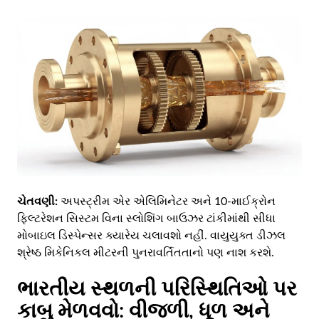
ચેતવણી:
અપસ્ટ્રીમ એર એલિમિનેટર અને 10-માઈક્રોન
ફિલ્ટરેશન સિસ્ટમ વિના સ્લોશિંગ બાઉઝર ટાંકીમાંથી સીધા
મોબાઇલ ડિસ્પેન્સર ક્યારેય ચલાવશો નહીં. વાયુયુક્ત ડીઝલ
શ્રેષ્ઠ મિકેનિકલ મીટરની પુનરાવર્તિતતાનો પણ નાશ કરશે.
ભારતીય સ્થળની પરિસ્થિતિઓ પર
કાબુ મેળવવો: વીજળી, ધૂળ અને