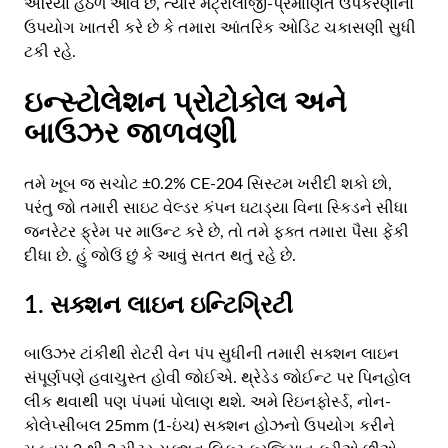
એરિયા હેઠળ આવે છે, ત્યારે મેટ્રોલોજી-પ્રમાણિત ઉપકરણોનો
ઉપયોગ ખાતરી કરે છે કે તમારા આંતરિક ઓડિટ ચકાસણી સુધી
ટકી રહે.
ઇન્સ્ટોલેશન પ્રોટોકોલ અને
બાઉઝર જાળવણી
તમે ખૂબ જ સચોટ ±0.2% CE-204 સિસ્ટમ ખરીદી શકો છો,
પરંતુ જો તમારી સાઇટ વેલ્ડર કંપન ઘટાડ્યા વિના સ્કિડને સીધા
જનરેટર ફ્રેમ પર માઉન્ટ કરે છે, તો તમે ફક્ત તમારા પૈસા ફેંકી
દીધા છે. હું જોઉં છું કે આવું સતત થતું રહે છે.
1. સક્શન લાઇન ઇન્ટિગ્રિટી
બાઉઝર ટાંકીથી રોટરી વેન પંપ સુધીની તમારી સક્શન લાઇન
સંપૂર્ણપણે હવાચુસ્ત હોવી જોઈએ. થ્રેડેડ જોઈન્ટ પર પિનહોલ
લીક થવાથી પણ પંપમાં પોલાણ થશે. અમે રિઇનફોર્સ્ડ, નોન-
કોલેપ્સીબલ 25mm (1-ઇંચ) સક્શન હોઝનો ઉપયોગ કરીને