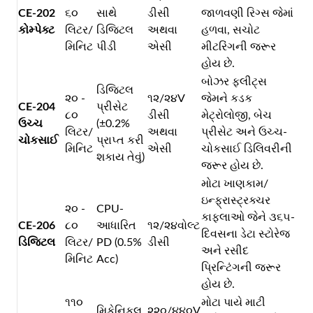
CE-202
૬૦
સાથે
ડીસી
જાળવણી રિગ્સ જેમાં
કોમ્પેક્ટ
લિટર/
ડિજિટલ
અથવા
હળવા, સચોટ
મિનિટ
પીડી
એસી
મીટરિંગની જરૂર
હોય છે.
બોઝર ફ્લીટ્સ
ડિજિટલ
૨૦ -
૧૨/૨૪V
જેમને કડક
CE-204
પ્રીસેટ
૮૦
ડીસી
મેટ્રોલોજી, બેચ
ઉચ્ચ
(±0.2%
લિટર/
અથવા
પ્રીસેટ અને ઉચ્ચ-
ચોકસાઈ
પ્રાપ્ત કરી
મિનિટ
એસી
ચોકસાઈ ડિલિવરીની
શકાય તેવું)
જરૂર હોય છે.
મોટા ખાણકામ/
ઇન્ફ્રાસ્ટ્રક્ચર
૨૦ -
CPU-
કાફલાઓ જેને ૩૬૫-
CE-206
૮૦
આધારિત
૧૨/૨૪વોલ્ટ
દિવસના ડેટા સ્ટોરેજ
ડિજિટલ
લિટર/
PD (0.5%
ડીસી
અને રસીદ
મિનિટ
Acc)
પ્રિન્ટિંગની જરૂર
હોય છે.
૧૧૦
મોટા પાયે માટી
મિકેનિકલ
૨૨૦/૪૪૦V