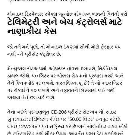
મોબાઇલ ડિસ્પેન્સર સ્પેક્સ જુઓ
રૂપરેખાંકન ભાવની વિનંતી કરો
ટેલિમેટ્રી અને બેચ કંટ્રોલર્સ માટે
નાણાકીય કેસ
જો તમે મને પૂછો, તો મોબાઇલ ઇંધણમાં સૌથી મોટો ફેરફાર પંપ
નથી - તે પ્રીસેટ કંટ્રોલર છે.
મેન્યુઅલ સેટઅપમાં, ઓપરેટર નોઝલ દબાવશે, મિકેનિકલ
ડાયલ જોશે, ૫૦ લિટર પર ચોક્કસ રોકવાનો પ્રયાસ કરશે અને
તેને ક્લિપબોર્ડ પર લખશે. વાસ્તવિકતા શું છે? તેઓ ૫૧.૨ લિટર
પર રોકાઈને ૫૦ લખશે અને તફાવતને ખિસ્સામાં લઈ જશે
અથવા તેને છલકાઈ જશે.
તેના બદલે પ્રમાણભૂત CE-206 પ્રીસેટ સેટઅપ લો. સાઇટ
સુપરવાઇઝર ડિજિટલ કીપેડ પર "50.00 લિટર" ઇનપુટ કરે છે.
CPU 12V/24V પંપને સક્રિય કરે છે અને સોલેનોઇડ વાલ્વ ખોલે
છે. ઇન્ટિગ્રેટેડ ફ્લો મીટર ઉચ્ચ-આવર્તન પલ્સ ડેટા કંટ્રોલરને