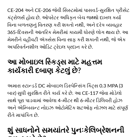
CE-204 અને CE-206 જેવી સિસ્ટમોમાં પાસવર્ડ-સુરક્ષિત પ્રીસેટ
કંટ્રોલર્સ હોય છે. ઓપરેટર અધિકૃત બેચ જથ્થો દાખલ કર્યા
વિના બળતણનું વિતરણ કરી શકતો નથી, અને દરેક વ્યવહાર
365-દિવસની આંતરિક મેમરીમાં કાયમી ધોરણે લોગ થાય છે. આ
મેમરીને વહીવટી ઍક્સેસ વિના સાફ કરી શકાતી નથી, જે એક
અપરિવર્તનશીલ ઓડિટ ટ્રેઇલ પ્રદાન કરે છે.
આ મોબાઇલ સ્કિડ્સ માટે મહત્તમ
કાર્યકારી દબાણ કેટલું છે?
અમારા સ્ટાન્ડર્ડ DC મોબાઇલ ડિસ્પેન્સિંગ કિટ્સ 0.3 MPA (3
બાર) સુધી સુરક્ષિત રીતે કાર્ય કરે છે. આ CE-117 જેવા મોડેલો
સાથે પૂરા પાડવામાં આવેલા 4-મીટર થી 6-મીટર ડિલિવરી હોઝ
અને એમ્બિયન્ટ નોઇઝ ઓટોમેટિક શટઓફ નોઝલ માટે સંપૂર્ણ
રીતે માપાંકિત છે.
શું સાધનોને સમયાંતરે પુનઃકેલિબ્રેશનની