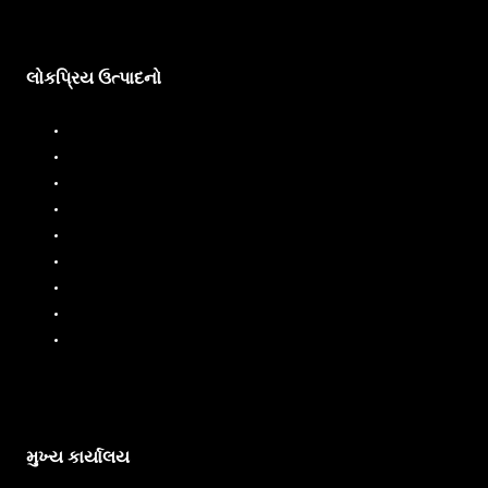
લોકપ્રિય ઉત્પાદનો
ડીઝલ ડિસ્પેન્સર
ડીઝલ ફ્લો મીટર
ફ્યુઅલ ડિસ્પેન્સર
ફ્યુઅલ ફ્લો મીટર
લિક્વિડ બેચિંગ સિસ્ટમ
મોબાઇલ ફ્યુઅલ ડિસ્પેન્સર
ઓઇલ ફ્લો મીટર
પીપી પંપ
એસ.એસ. પમ્પ્સ
મુખ્ય કાર્યાલય