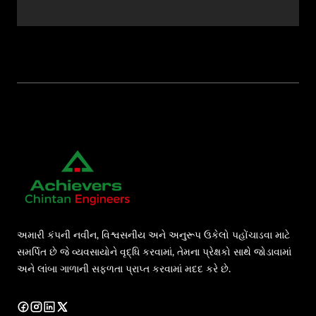
અમારી કંપની નવીન, વિશ્વસનીય અને અનુરૂપ ઉકેલો પહોંચાડવા માટે
સમર્પિત છે જે વ્યવસાયોને વૃદ્ધિ કરવામાં, તેમના પ્રેક્ષકો સાથે જોડાવામાં
અને લાંબા ગાળાની સફળતા પ્રાપ્ત કરવામાં મદદ કરે છે.