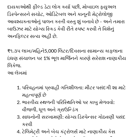
દાયકાઓથી ફીલ્ડ ડેટા લોગ કર્યા પછી, મોબાઇલ ફ્યુઅલ
ડિસ્પેન્સરને સચોટ, ઓડિટેબલ અને કાનૂની મેટ્રોલોજી
આવશ્યકતાઓનું પાલન કરતી વસ્તુ શું બનાવે છે - અને તમારા
બાઉઝર માટે યોગ્ય સ્કિડ કેવી રીતે સ્પષ્ટ કરવી તે વિશેનું
અનફિલ્ટર સત્ય અહીં છે.
₹૧.૩૫ લાખ/મહિને
5,000 લિટર/દિવસના સામાન્ય કાફલાના
ઇંધણ સંચાલન પર 1% ભૂલ માર્જિનને કારણે સરેરાશ નાણાકીય
લિકેજ.
આ લેખમાં
પરિવહનમાં પ્રવાહી ગતિશીલતા: મીટર પસંદગી શા માટે
મહત્વપૂર્ણ છે
ભારતીય સ્થળની પરિસ્થિતિઓ પર કાબુ મેળવવો:
વીજળી, ધૂળ અને ગ્રાઉન્ડિંગ
સાધનોની સરખામણી: યોગ્ય ડિસ્પેન્સર ગોઠવણી પસંદ
કરવી
ટેલિમેટ્રી અને બેચ કંટ્રોલર્સ માટે નાણાકીય કેસ