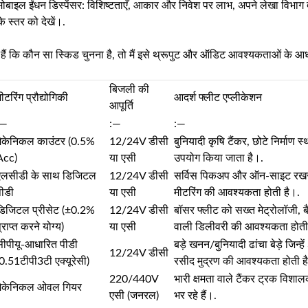
मोबाइल ईंधन डिस्पेंसर: विशिष्टताएँ, आकार और निवेश पर लाभ
, अपने लेखा विभाग द
 स्तर को देखें।.
 हैं कि कौन सा स्किड चुनना है, तो मैं इसे थ्रूपुट और ऑडिट आवश्यकताओं के आध
बिजली की
ीटरिंग प्रौद्योगिकी
आदर्श फ्लीट एप्लीकेशन
आपूर्ति
:—
:—
:—
मैकेनिकल काउंटर (0.5%
12/24V डीसी
बुनियादी कृषि टैंकर, छोटे निर्माण
Acc)
या एसी
उपयोग किया जाता है।.
एलसीडी के साथ डिजिटल
12/24V डीसी
सर्विस पिकअप और ऑन-साइट रखरखाव
पीडी
या एसी
मीटरिंग की आवश्यकता होती है।.
डिजिटल प्रीसेट (±0.2%
12/24V डीसी
बॉसर फ्लीट को सख्त मेट्रोलॉजी, 
्राप्त करने योग्य)
या एसी
वाली डिलीवरी की आवश्यकता होती
सीपीयू-आधारित पीडी
बड़े खनन/बुनियादी ढांचा बेड़े जिन्ह
12/24V डीसी
0.51टीपी3टी एक्यूरेसी)
रसीद मुद्रण की आवश्यकता होती ह
220/440V
भारी क्षमता वाले टैंकर ट्रक विशालक
मैकेनिकल ओवल गियर
एसी (जनरल)
भर रहे हैं।.