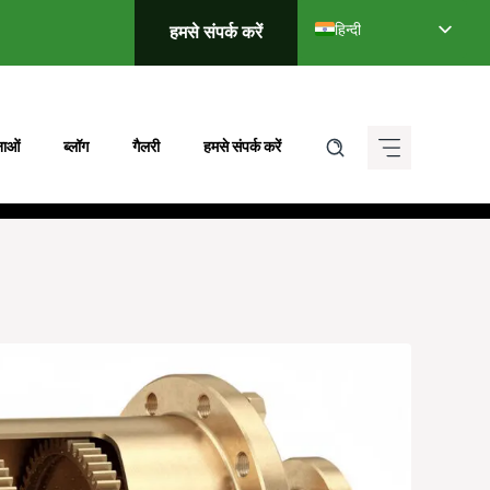
हिन्दी
हमसे संपर्क करें
English
Deutsch (Sie)
Français
ाओं
ब्लॉग
गैलरी
हमसे संपर्क करें
Italiano
Español de México
ગુજરાતી
ಕನ್ನಡ
मराठी
தமிழ்
తెలుగు
العربية
বাংলা