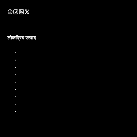
लोकप्रिय उत्पाद
डीजल डिस्पेंसर
डीजल फ्लो मीटर
ईंधन डिस्पेंसर
ईंधन प्रवाह मीटर
तरल बैचिंग प्रणाली
मोबाइल ईंधन डिस्पेंसर
तेल प्रवाह मीटर
पीपी पंप
एसएस पंप