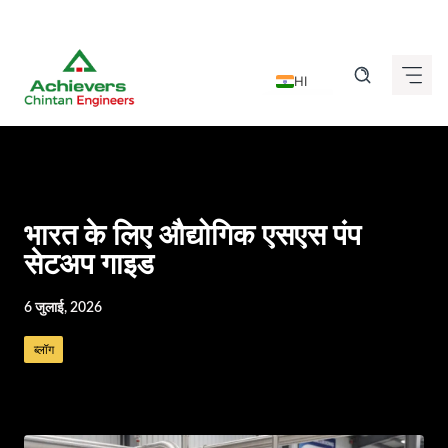
Skip
to
HI
content
EN
DE
FR
IT
भारत के लिए औद्योगिक एसएस पंप
ES
सेटअप गाइड
GU
6 जुलाई, 2026
KN
ब्लॉग
MR
TA
TE