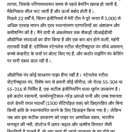
लागत, जिसके परिणामस्वरूप समय से पहले बेयरिंग खराब हो जाती है,
मैकेनिकल सील फट जाती हैं और ऊर्जा बर्बाद होती है।.
पिछले 22 वर्षों में, चिंतन इंजीनियर्स में मेरी टीम ने पूरे भारत में 5,000 से
अधिक प्रवाह मापन और द्रव स्थानांतरण प्रणालियों का अंशांकन और
कमीशनिंग की है। मैंने वापी से अंकलेश्वर तक सैकड़ों जीआईडीसी
औद्योगिक संपदाओं का दौरा किया है और एक बार-बार होने वाली, महंगी
त्रासदी देखी है: प्रीमियम स्टेनलेस स्टील सेंट्रीफ्यूगल पंप सीधे असमान,
कच्चे कंक्रीट के फर्श पर बोल्ट किए गए हैं, और कठोर पाइपिंग पंप केसिंग
पर भारी दबाव डाल रही है।.
औद्योगिक पंप कोई साधारण पाइप हैंगर नहीं है। स्टेनलेस स्टील
सेंट्रीफ्यूगल पंप, विशेष रूप से हमारी सीई सीरीज़, जो रोल्ड SS-304 या
SS-316 से निर्मित है, एक सटीक इंजीनियरिंग वाला घूर्णन उपकरण है।
इसे कठोर रसायनों, फार्मास्युटिकल-ग्रेड आरओ पानी और उच्च श्यानता
वाले डेयरी तरल पदार्थों (1500 सेंटिपॉइज़ तक) को छिद्ररहित और बिना
किसी क्षति के स्थानांतरित करने के लिए डिज़ाइन किया गया है। लेकिन
जब आप इस सटीक उपकरण को पाइप पर अत्यधिक दबाव, भारतीय
मानसून की नमी, वोल्टेज में उतार-चढ़ाव और ऊष्मीय विस्तार जैसी
स्थितियों में डालते हैं, तो आप स्वयं ही अपने उपकरण के बंद होने का