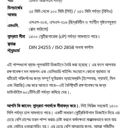
গতি
২৮৮০ আরপিএম পর্যন্ত
ডিসচার্জের
২৫ মিমি থেকে ১০০ মিমি (সিই) / ২৫০ মিমি পর্যন্ত (বিপিও)
আকার
এসএস-৩০৪, এসএস-৩১৬ (ছিদ্রবিহীন ও গর্তহীন পৃষ্ঠতলযুক্ত
এমওসি.
রোল্ড কাঠামো)
সান্দ্রতা সীমা
১৫০০ সেন্ট্রিপোয়েজ (cP) পর্যন্ত সামলাতে পারে।
ফ্ল্যাঞ্জ
DIN 24255 / ISO 2858 অথবা কাস্টম
স্ট্যান্ডার্ড
এই পাম্পগুলো ব্যাক-পুলআউট ডিজাইনে তৈরি করা হয়েছে। এর ফলে আপনার
রক্ষণাবেক্ষণ দল সাকশন এবং ডেলিভারি পাইপিং সংযোগে কোনো ব্যাঘাত না
ঘটিয়েই পরিদর্শনের জন্য সম্পূর্ণ ঘূর্ণায়মান অ্যাসেম্বলি (ইম্পেলার, শ্যাফট, সিল
এবং বিয়ারিং) বের করে আনতে পারে—এই বৈশিষ্ট্যটি রক্ষণাবেক্ষণের জন্য
ডাউনটাইম ৬০১টিপি৩টি পর্যন্ত কমিয়ে দেয়।.
আপনি কি জানেন:
সান্দ্রতা পদার্থকে সীমাবদ্ধ করে।.
সিই সিরিজ সহজেই ১৫০০
সিপি পর্যন্ত চাপ সামলাতে পারে। একটি সাধারণ সেন্ট্রিফিউগাল ডিজাইন দিয়ে এর
চেয়ে বেশি চাপের তরল পাম্প করার চেষ্টা করলে কর্মদক্ষতা মারাত্মকভাবে কমে যায়
এবং মোটরে ওভারলোডিং হয়। এর চেয়ে বেশি সান্দ্রতার জন্য, আমরা পজিটিভ