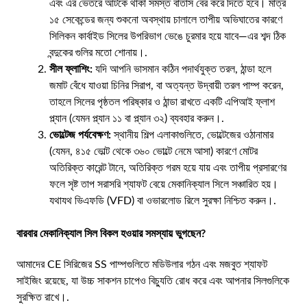
এবং এর ভেতরে আটকে থাকা সমস্ত বাতাস বের করে দিতে হবে। মাত্র
১৫ সেকেন্ডের জন্য শুকনো অবস্থায় চালালে তাপীয় অভিঘাতের কারণে
সিলিকন কার্বাইড সিলের উপরিভাগ ভেঙে চুরমার হয়ে যাবে—এর শব্দ ঠিক
বন্দুকের গুলির মতো শোনায়।.
সীল ফ্লাশিং:
যদি আপনি ভাসমান কঠিন পদার্থযুক্ত তরল, ঠান্ডা হলে
জমাট বেঁধে যাওয়া চিনির সিরাপ, বা অত্যন্ত উদ্বায়ী তরল পাম্প করেন,
তাহলে সিলের পৃষ্ঠতল পরিষ্কার ও ঠান্ডা রাখতে একটি এপিআই ফ্লাশ
প্ল্যান (যেমন প্ল্যান ১১ বা প্ল্যান ৩২) ব্যবহার করুন।.
ভোল্টেজ পর্যবেক্ষণ:
স্থানীয় শিল্প এলাকাগুলিতে, ভোল্টেজের ওঠানামার
(যেমন, ৪১৫ ভোল্ট থেকে ৩৬০ ভোল্টে নেমে আসা) কারণে মোটর
অতিরিক্ত কারেন্ট টানে, অতিরিক্ত গরম হয়ে যায় এবং তাপীয় প্রসারণের
ফলে সৃষ্ট তাপ সরাসরি শ্যাফট বেয়ে মেকানিক্যাল সিলে সঞ্চারিত হয়।
যথাযথ ভিএফডি (VFD) বা ওভারলোড রিলে সুরক্ষা নিশ্চিত করুন।.
বারবার মেকানিক্যাল সিল বিকল হওয়ার সমস্যায় ভুগছেন?
আমাদের CE সিরিজের SS পাম্পগুলিতে মডিউলার গঠন এবং মজবুত শ্যাফট
সাইজিং রয়েছে, যা উচ্চ সাকশন চাপেও বিচ্যুতি রোধ করে এবং আপনার সিলগুলিকে
সুরক্ষিত রাখে।.