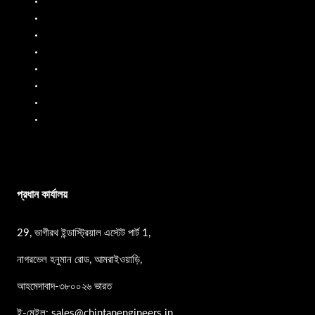
ডিজেল ফ্লো মিটার
জ্বালানি বিতরণকারী
জ্বালানি প্রবাহ মিটার
তরল ব্যাচিং সিস্টেম
মোবাইল ফুয়েল ডিসপেনসার
তেল প্রবাহ মিটার
পিপি পাম্প
এসএস পাম্প
প্রধান কার্যালয়
29, ভাগীরথ ইন্ডাস্ট্রিয়াল এস্টেট পার্ট 1,
নাগরভেল হনুমান রোড, আমরাইওয়াড়ি,
আহমেদাবাদ-৩৮০০২৬ ভারত
ই-মেইল: sales@chintanengineers.in