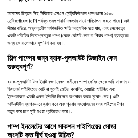
আমাদের চিন্তন সিই সিরিজের এসএস সেন্ট্রিফিউগাল পাম্পগুলো ১৫০০
সেন্ট্রিপোয়েজ (cP) পর্যন্ত তরল পদার্থ দক্ষতার সাথে পরিচালনা করতে পারে। এই
সীমার বাইরে, অভ্যন্তরীণ ঘর্ষণজনিত ক্ষতি অত্যধিক হয়ে যায়, এবং সেক্ষেত্রে
একটি পজিটিভ ডিসপ্লেসমেন্ট পাম্প (যেমন রোটারি লোব বা গিয়ার পাম্প) ব্যবহারের
জন্য জোরালোভাবে সুপারিশ করা হয়।.
শিল্প পাম্পের জন্য ব্যাক-পুলআউট ডিজাইন কেন
গুরুত্বপূর্ণ?
ব্যাক-পুলআউট ডিজাইনটি রক্ষণাবেক্ষণ কর্মীদের পাম্প কেসিং থেকে ভারী সাকশন ও
ডিসচার্জ পাইপিংয়ের বোল্ট না খুলেই মোটর, কাপলিং, বেয়ারিং হাউজিং এবং
ইম্পেলারকে একটি একক ইউনিট হিসেবে অপসারণ করার সুযোগ দেয়। এটি
ডাউনটাইম ব্যাপকভাবে হ্রাস করে এবং পুনরায় সংযোজনের সময় পাইপের উপর
নতুন করে চাপ সৃষ্টি হওয়া প্রতিরোধ করে।.
পাম্প ইনলেটের আগে সাকশন পাইপিংয়ের সোজা
অংশটি কত দীর্ঘ হওয়া উচিত?