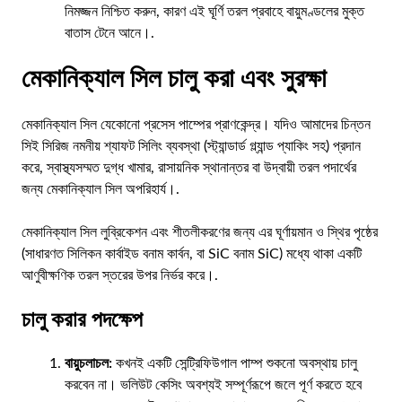
নিমজ্জন নিশ্চিত করুন, কারণ এই ঘূর্ণি তরল প্রবাহে বায়ুমণ্ডলের মুক্ত
বাতাস টেনে আনে।.
মেকানিক্যাল সিল চালু করা এবং সুরক্ষা
মেকানিক্যাল সিল যেকোনো প্রসেস পাম্পের প্রাণকেন্দ্র। যদিও আমাদের চিন্তন
সিই সিরিজ নমনীয় শ্যাফট সিলিং ব্যবস্থা (স্ট্যান্ডার্ড গ্ল্যান্ড প্যাকিং সহ) প্রদান
করে, স্বাস্থ্যসম্মত দুগ্ধ খামার, রাসায়নিক স্থানান্তর বা উদ্বায়ী তরল পদার্থের
জন্য মেকানিক্যাল সিল অপরিহার্য।.
মেকানিক্যাল সিল লুব্রিকেশন এবং শীতলীকরণের জন্য এর ঘূর্ণায়মান ও স্থির পৃষ্ঠের
(সাধারণত সিলিকন কার্বাইড বনাম কার্বন, বা SiC বনাম SiC) মধ্যে থাকা একটি
আণুবীক্ষণিক তরল স্তরের উপর নির্ভর করে।.
চালু করার পদক্ষেপ
বায়ুচলাচল:
কখনই একটি সেন্ট্রিফিউগাল পাম্প শুকনো অবস্থায় চালু
করবেন না। ভলিউট কেসিং অবশ্যই সম্পূর্ণরূপে জলে পূর্ণ করতে হবে