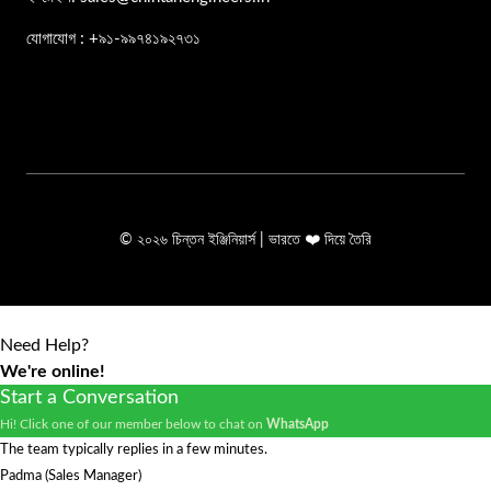
যোগাযোগ : +৯১-৯৯৭৪১৯২৭৩১
© ২০২৬ চিন্তন ইঞ্জিনিয়ার্স | ভারতে ❤️ দিয়ে তৈরি
Need Help?
We're online!
Start a Conversation
Hi! Click one of our member below to chat on
WhatsApp
The team typically replies in a few minutes.
Padma (Sales Manager)