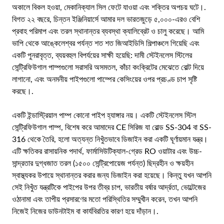
অকালে বিকল হওয়া, মেকানিক্যাল সিল ফেটে যাওয়া এবং শক্তির অপচয় ঘটে।.
বিগত ২২ বছরে, চিন্তন ইঞ্জিনিয়ার্সে আমার দল ভারতজুড়ে ৫,০০০-এরও বেশি
প্রবাহ পরিমাপ এবং তরল স্থানান্তর ব্যবস্থা ক্যালিব্রেট ও চালু করেছে। আমি
ভাপি থেকে আঙ্কেলেশ্বর পর্যন্ত শত শত জিআইডিসি শিল্পাঞ্চলে গিয়েছি এবং
একটি পুনরাবৃত্ত, ব্যয়বহুল বিপর্যয়ের সাক্ষী হয়েছি: দামী স্টেইনলেস স্টিলের
সেন্ট্রিফিউগাল পাম্পগুলো সরাসরি অসমতল, কাঁচা কংক্রিটের মেঝেতে বোল্ট দিয়ে
লাগানো, এবং অনমনীয় পাইপগুলো পাম্পের কেসিংয়ের ওপর প্রচণ্ড চাপ সৃষ্টি
করছে।.
একটি ইন্ডাস্ট্রিয়াল পাম্প কোনো পাইপ হ্যাঙ্গার নয়। একটি স্টেইনলেস স্টিল
সেন্ট্রিফিউগাল পাম্প, বিশেষ করে আমাদের CE সিরিজ যা রোল্ড SS-304 বা SS-
316 থেকে তৈরি, হলো অত্যন্ত নিখুঁতভাবে ডিজাইন করা একটি ঘূর্ণায়মান যন্ত্র।
এটি ক্ষতিকর রাসায়নিক পদার্থ, ফার্মাসিউটিক্যাল-গ্রেড RO ওয়াটার এবং উচ্চ-
সান্দ্রতার দুগ্ধজাত তরল (১৫০০ সেন্ট্রিপোয়েজ পর্যন্ত) ছিদ্রহীন ও ক্ষয়হীন
স্বাস্থ্যকর উপায়ে স্থানান্তর করার জন্য ডিজাইন করা হয়েছে। কিন্তু যখন আপনি
সেই নিখুঁত যন্ত্রটিকে পাইপের উপর তীব্র চাপ, ভারতীয় বর্ষার আর্দ্রতা, ভোল্টেজের
ওঠানামা এবং তাপীয় প্রসারণের মতো পরিস্থিতির সম্মুখীন করেন, তখন আপনি
নিজেই নিজের ডাউনটাইম বা কার্যবিরতির কারণ হয়ে দাঁড়ান।.