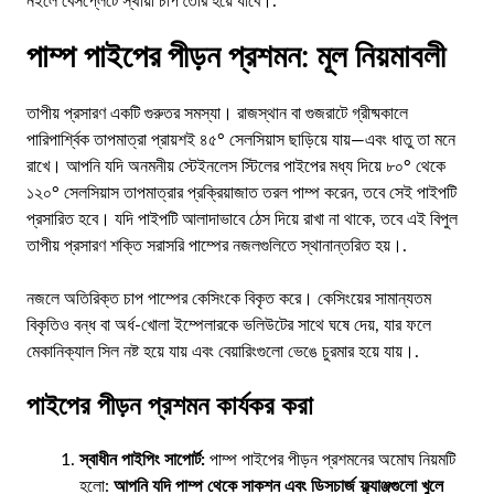
নইলে বেসপ্লেটে স্থায়ী চাপ তৈরি হয়ে যাবে।.
পাম্প পাইপের পীড়ন প্রশমন: মূল নিয়মাবলী
তাপীয় প্রসারণ একটি গুরুতর সমস্যা। রাজস্থান বা গুজরাটে গ্রীষ্মকালে
পারিপার্শ্বিক তাপমাত্রা প্রায়শই ৪৫° সেলসিয়াস ছাড়িয়ে যায়—এবং ধাতু তা মনে
রাখে। আপনি যদি অনমনীয় স্টেইনলেস স্টিলের পাইপের মধ্য দিয়ে ৮০° থেকে
১২০° সেলসিয়াস তাপমাত্রার প্রক্রিয়াজাত তরল পাম্প করেন, তবে সেই পাইপটি
প্রসারিত হবে। যদি পাইপটি আলাদাভাবে ঠেস দিয়ে রাখা না থাকে, তবে এই বিপুল
তাপীয় প্রসারণ শক্তি সরাসরি পাম্পের নজলগুলিতে স্থানান্তরিত হয়।.
নজলে অতিরিক্ত চাপ পাম্পের কেসিংকে বিকৃত করে। কেসিংয়ের সামান্যতম
বিকৃতিও বন্ধ বা অর্ধ-খোলা ইম্পেলারকে ভলিউটের সাথে ঘষে দেয়, যার ফলে
মেকানিক্যাল সিল নষ্ট হয়ে যায় এবং বেয়ারিংগুলো ভেঙে চুরমার হয়ে যায়।.
পাইপের পীড়ন প্রশমন কার্যকর করা
স্বাধীন পাইপিং সাপোর্ট:
পাম্প পাইপের পীড়ন প্রশমনের অমোঘ নিয়মটি
হলো:
আপনি যদি পাম্প থেকে সাকশন এবং ডিসচার্জ ফ্ল্যাঞ্জগুলো খুলে