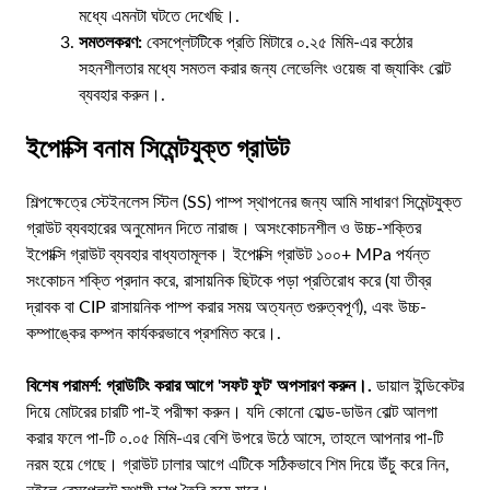
মধ্যে এমনটা ঘটতে দেখেছি।.
সমতলকরণ:
বেসপ্লেটটিকে প্রতি মিটারে ০.২৫ মিমি-এর কঠোর
সহনশীলতার মধ্যে সমতল করার জন্য লেভেলিং ওয়েজ বা জ্যাকিং বোল্ট
ব্যবহার করুন।.
ইপোক্সি বনাম সিমেন্টযুক্ত গ্রাউট
শিল্পক্ষেত্রে স্টেইনলেস স্টিল (SS) পাম্প স্থাপনের জন্য আমি সাধারণ সিমেন্টযুক্ত
গ্রাউট ব্যবহারের অনুমোদন দিতে নারাজ। অসংকোচনশীল ও উচ্চ-শক্তির
ইপোক্সি গ্রাউট ব্যবহার বাধ্যতামূলক। ইপোক্সি গ্রাউট ১০০+ MPa পর্যন্ত
সংকোচন শক্তি প্রদান করে, রাসায়নিক ছিটকে পড়া প্রতিরোধ করে (যা তীব্র
দ্রাবক বা CIP রাসায়নিক পাম্প করার সময় অত্যন্ত গুরুত্বপূর্ণ), এবং উচ্চ-
কম্পাঙ্কের কম্পন কার্যকরভাবে প্রশমিত করে।.
বিশেষ পরামর্শ:
গ্রাউটিং করার আগে 'সফট ফুট' অপসারণ করুন।.
ডায়াল ইন্ডিকেটর
দিয়ে মোটরের চারটি পা-ই পরীক্ষা করুন। যদি কোনো হোল্ড-ডাউন বোল্ট আলগা
করার ফলে পা-টি ০.০৫ মিমি-এর বেশি উপরে উঠে আসে, তাহলে আপনার পা-টি
নরম হয়ে গেছে। গ্রাউট ঢালার আগে এটিকে সঠিকভাবে শিম দিয়ে উঁচু করে নিন,