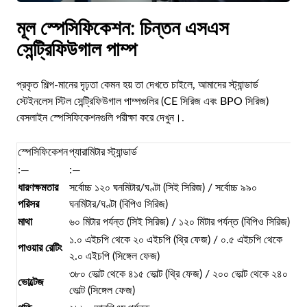
মূল স্পেসিফিকেশন: চিন্তন এসএস
সেন্ট্রিফিউগাল পাম্প
প্রকৃত শিল্প-মানের দৃঢ়তা কেমন হয় তা দেখতে চাইলে, আমাদের স্ট্যান্ডার্ড
স্টেইনলেস স্টিল সেন্ট্রিফিউগাল পাম্পগুলির (CE সিরিজ এবং BPO সিরিজ)
বেসলাইন স্পেসিফিকেশনগুলি পরীক্ষা করে দেখুন।.
স্পেসিফিকেশন
প্যারামিটার স্ট্যান্ডার্ড
:—
:—
ধারণক্ষমতার
সর্বোচ্চ ১২০ ঘনমিটার/ঘণ্টা (সিই সিরিজ) / সর্বোচ্চ ৯৯০
পরিসর
ঘনমিটার/ঘণ্টা (বিপিও সিরিজ)
মাথা
৬০ মিটার পর্যন্ত (সিই সিরিজ) / ১২০ মিটার পর্যন্ত (বিপিও সিরিজ)
১.০ এইচপি থেকে ২০ এইচপি (থ্রি ফেজ) / ০.৫ এইচপি থেকে
পাওয়ার রেটিং
২.০ এইচপি (সিঙ্গেল ফেজ)
৩৮০ ভোল্ট থেকে ৪১৫ ভোল্ট (থ্রি ফেজ) / ২০০ ভোল্ট থেকে ২৪০
ভোল্টেজ
ভোল্ট (সিঙ্গেল ফেজ)