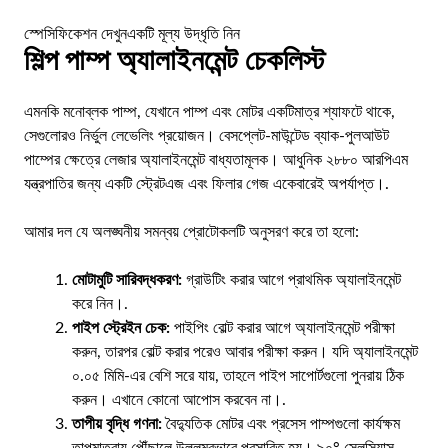
স্পেসিফিকেশন দেখুন
একটি মূল্য উদ্ধৃতি নিন
শিল্প পাম্প অ্যালাইনমেন্ট চেকলিস্ট
এমনকি মনোব্লক পাম্প, যেখানে পাম্প এবং মোটর একটিমাত্র শ্যাফটে থাকে,
সেগুলোরও নির্ভুল লেভেলিং প্রয়োজন। বেসপ্লেট-মাউন্টেড ব্যাক-পুলআউট
পাম্পের ক্ষেত্রে লেজার অ্যালাইনমেন্ট বাধ্যতামূলক। আধুনিক ২৮৮০ আরপিএম
যন্ত্রপাতির জন্য একটি স্ট্রেটএজ এবং ফিলার গেজ একেবারেই অপর্যাপ্ত।.
আমার দল যে অলঙ্ঘনীয় সমন্বয় প্রোটোকলটি অনুসরণ করে তা হলো:
মোটামুটি সারিবদ্ধকরণ:
গ্রাউটিং করার আগে প্রাথমিক অ্যালাইনমেন্ট
করে নিন।.
পাইপ স্ট্রেইন চেক:
পাইপিং বোল্ট করার আগে অ্যালাইনমেন্ট পরীক্ষা
করুন, তারপর বোল্ট করার পরেও আবার পরীক্ষা করুন। যদি অ্যালাইনমেন্ট
০.০৫ মিমি-এর বেশি সরে যায়, তাহলে পাইপ সাপোর্টগুলো পুনরায় ঠিক
করুন। এখানে কোনো আপোস করবেন না।.
তাপীয় বৃদ্ধি গণনা:
বৈদ্যুতিক মোটর এবং প্রসেস পাম্পগুলো কার্যক্ষম
তাপমাত্রায় পৌঁছালে উল্লম্বভাবে প্রসারিত হয়। ৯০° সেলসিয়াস