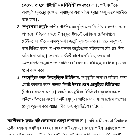
ফেলেন, তাহলে পাইপটি এক মিলিমিটারও নড়বে না।.
পাইপিংটিকে
অবশ্যই স্বতন্ত্র হ্যাঙ্গার, অ্যাঙ্কর এবং গাইড দ্বারা সম্পূর্ণরূপে সমর্থিত
হতে হবে।.
সম্প্রসারণ জয়েন্ট:
তাপীয় পাইপিংয়ের বৃদ্ধি এবং সিস্টেমের কম্পন থেকে
পাম্পকে বিচ্ছিন্ন রাখতে উপযুক্ত ইলাস্টোমেরিক বা ঢেউখেলানো
স্টেইনলেস স্টিলের এক্সপ্যানশন জয়েন্ট ব্যবহার করুন। তবে অনুগ্রহ
করে নিশ্চিত করুন যে এক্সপ্যানশন জয়েন্টগুলো সঠিকভাবে টাই-রড দিয়ে
আটকানো আছে। ১৬ বার কার্যকরী চাপে একটি টাই-রড ছাড়া
এক্সপ্যানশন জয়েন্ট পাম্প কেসিংয়ের বিরুদ্ধে একটি হাইড্রোলিক র‍্যামের
মতো কাজ করে।.
সমকেন্দ্রিক বনাম উৎকেন্দ্রিক রিডিউসার:
অনুভূমিক সাকশন লাইনে, সর্বদা
একটি ব্যবহার করুন
সমতল দিকটি উপরে রেখে এক্সেন্ট্রিক রিডিউসার
(উপরের সমতল অংশ)। একটি কনসেন্ট্রিক রিডিউসার ব্যবহার করলে
পাইপের উপরের অংশে একটি বায়ুস্তর আটকে যায়, যা অবশেষে পাম্পের
মধ্যে প্রবেশ করে এয়ার লকিং এবং ক্যাভিটেশন ঘটায়।.
সতর্কীকরণ:
ফ্ল্যাঞ্জ দুটি জোর করে জোড়া লাগাবেন না।.
যদি আমি কোনো ফিটারকে
চেইন ব্লক বা ক্রাউবার ব্যবহার করে একটি ভুলভাবে বসানো পাইপ ফ্ল্যাঞ্জকে পাম্প