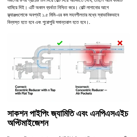
নজলের উপর প্রচণ্ড টান দিয়ে বোল্ট দিয়ে আটকাতে দেখি, তাহলে আমি কাজটি
থামিয়ে দিই। এটি অকাল ব্যর্থতা নিশ্চিত করে। বোল্ট লাগানোর আগে
ফ্ল্যাঞ্জগুলোকে অবশ্যই ১.৫ মিমি-এর কম সহনশীলতার মধ্যে স্বাভাবিকভাবে
বিন্যস্ত হতে হবে এবং পুরোপুরি সমান্তরাল হতে হবে।.
সাকশন পাইপিং জ্যামিতি এবং এনপিএসএইচ
অপ্টিমাইজেশন