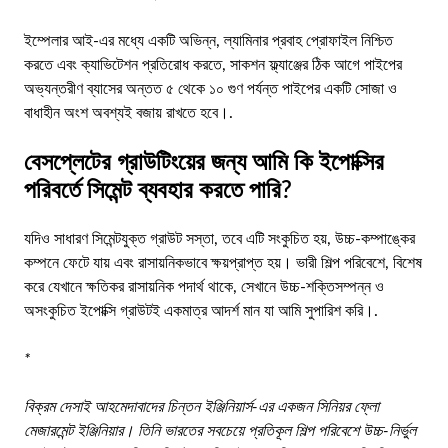
ইম্পেলার আই-এর মধ্যে একটি অভিন্ন, ল্যামিনার প্রবাহ প্রোফাইল নিশ্চিত
করতে এবং ক্যাভিটেশন প্রতিরোধ করতে, সাকশন ফ্ল্যাঞ্জের ঠিক আগে পাইপের
অভ্যন্তরীণ ব্যাসের অন্তত ৫ থেকে ১০ গুণ পর্যন্ত পাইপের একটি সোজা ও
বাধাহীন অংশ অবশ্যই বজায় রাখতে হবে।.
বেসপ্লেটের গ্রাউটিংয়ের জন্য আমি কি ইপোক্সির
পরিবর্তে সিমেন্ট ব্যবহার করতে পারি?
যদিও সাধারণ সিমেন্টযুক্ত গ্রাউট সস্তা, তবে এটি সংকুচিত হয়, উচ্চ-কম্পাঙ্কের
কম্পনে ফেটে যায় এবং রাসায়নিকভাবে ক্ষয়প্রাপ্ত হয়। ভারী শিল্প পরিবেশে, বিশেষ
করে যেখানে ক্ষতিকর রাসায়নিক পদার্থ থাকে, সেখানে উচ্চ-শক্তিসম্পন্ন ও
অসংকুচিত ইপোক্সি গ্রাউটই একমাত্র আদর্শ মান যা আমি সুপারিশ করি।.
*
বিক্রম দেসাই আহমেদাবাদের চিন্তন ইঞ্জিনিয়ার্স-এর একজন সিনিয়র ফ্লো
মেজারমেন্ট ইঞ্জিনিয়ার। তিনি ভারতের সবচেয়ে প্রতিকূল শিল্প পরিবেশে উচ্চ-নির্ভুল