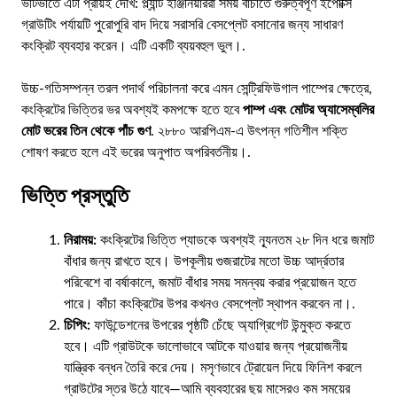
ভাটভাতে এটা প্রায়ই দেখি: প্ল্যান্ট ইঞ্জিনিয়াররা সময় বাঁচাতে গুরুত্বপূর্ণ ইপোক্সি
গ্রাউটিং পর্যায়টি পুরোপুরি বাদ দিয়ে সরাসরি বেসপ্লেট বসানোর জন্য সাধারণ
কংক্রিট ব্যবহার করেন। এটি একটি ব্যয়বহুল ভুল।.
উচ্চ-গতিসম্পন্ন তরল পদার্থ পরিচালনা করে এমন সেন্ট্রিফিউগাল পাম্পের ক্ষেত্রে,
কংক্রিটের ভিত্তির ভর অবশ্যই কমপক্ষে হতে হবে
পাম্প এবং মোটর অ্যাসেম্বলির
মোট ভরের তিন থেকে পাঁচ গুণ
. ২৮৮০ আরপিএম-এ উৎপন্ন গতিশীল শক্তি
শোষণ করতে হলে এই ভরের অনুপাত অপরিবর্তনীয়।.
ভিত্তি প্রস্তুতি
নিরাময়:
কংক্রিটের ভিত্তি প্যাডকে অবশ্যই ন্যূনতম ২৮ দিন ধরে জমাট
বাঁধার জন্য রাখতে হবে। উপকূলীয় গুজরাটের মতো উচ্চ আর্দ্রতার
পরিবেশে বা বর্ষাকালে, জমাট বাঁধার সময় সমন্বয় করার প্রয়োজন হতে
পারে। কাঁচা কংক্রিটের উপর কখনও বেসপ্লেট স্থাপন করবেন না।.
চিপিং:
ফাউন্ডেশনের উপরের পৃষ্ঠটি চেঁছে অ্যাগ্রিগেট উন্মুক্ত করতে
হবে। এটি গ্রাউটকে ভালোভাবে আটকে যাওয়ার জন্য প্রয়োজনীয়
যান্ত্রিক বন্ধন তৈরি করে দেয়। মসৃণভাবে ট্রোয়েল দিয়ে ফিনিশ করলে
গ্রাউটের স্তর উঠে যাবে—আমি ব্যবহারের ছয় মাসেরও কম সময়ের