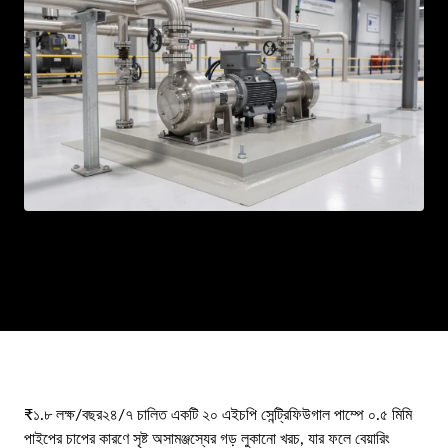
TE
AR
ML
PT
RU
₹১.৮ লক্ষ/বছর
২৪/৭ চালিত একটি ২০ এইচপি সেন্ট্রিফিউগাল পাম্পে ০.৫ মিমি
পাইপের চাপের কারণে সৃষ্ট অসামঞ্জস্যের গড় লুকানো খরচ, যার ফলে বেয়ারিং