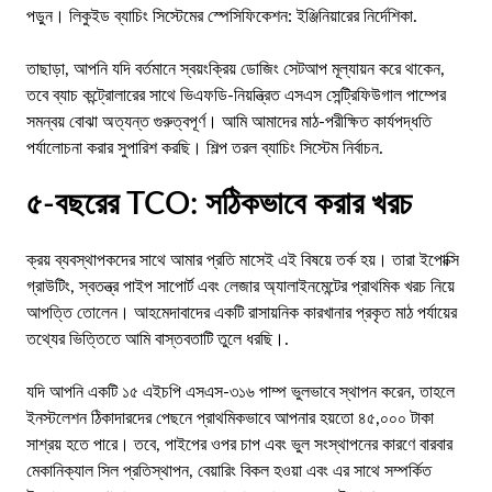
পড়ুন।
লিকুইড ব্যাচিং সিস্টেমের স্পেসিফিকেশন: ইঞ্জিনিয়ারের নির্দেশিকা
.
তাছাড়া, আপনি যদি বর্তমানে স্বয়ংক্রিয় ডোজিং সেটআপ মূল্যায়ন করে থাকেন,
তবে ব্যাচ কন্ট্রোলারের সাথে ভিএফডি-নিয়ন্ত্রিত এসএস সেন্ট্রিফিউগাল পাম্পের
সমন্বয় বোঝা অত্যন্ত গুরুত্বপূর্ণ। আমি আমাদের মাঠ-পরীক্ষিত কার্যপদ্ধতি
পর্যালোচনা করার সুপারিশ করছি।
শিল্প তরল ব্যাচিং সিস্টেম নির্বাচন
.
৫-বছরের TCO: সঠিকভাবে করার খরচ
ক্রয় ব্যবস্থাপকদের সাথে আমার প্রতি মাসেই এই বিষয়ে তর্ক হয়। তারা ইপোক্সি
গ্রাউটিং, স্বতন্ত্র পাইপ সাপোর্ট এবং লেজার অ্যালাইনমেন্টের প্রাথমিক খরচ নিয়ে
আপত্তি তোলেন। আহমেদাবাদের একটি রাসায়নিক কারখানার প্রকৃত মাঠ পর্যায়ের
তথ্যের ভিত্তিতে আমি বাস্তবতাটি তুলে ধরছি।.
যদি আপনি একটি ১৫ এইচপি এসএস-৩১৬ পাম্প ভুলভাবে স্থাপন করেন, তাহলে
ইনস্টলেশন ঠিকাদারদের পেছনে প্রাথমিকভাবে আপনার হয়তো ৪৫,০০০ টাকা
সাশ্রয় হতে পারে। তবে, পাইপের ওপর চাপ এবং ভুল সংস্থাপনের কারণে বারবার
মেকানিক্যাল সিল প্রতিস্থাপন, বেয়ারিং বিকল হওয়া এবং এর সাথে সম্পর্কিত