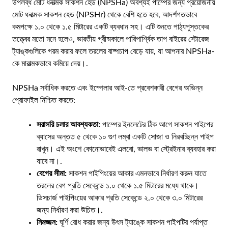
উপলব্ধ মোট ধনাত্মক সাকশন হেড (NPSHa) অবশ্যই পাম্পের জন্য প্রয়োজনীয়
মোট ধনাত্মক সাকশন হেড (NPSHr) থেকে বেশি হতে হবে, আদর্শগতভাবে
কমপক্ষে ১.০ থেকে ১.৫ মিটারের একটি ব্যবধান সহ। এটি শুনতে পাঠ্যপুস্তকের
তত্ত্বের মতো মনে হলেও, ভারতীয় গ্রীষ্মকালে পারিপার্শ্বিক তাপ বাইরের স্টোরেজ
ট্যাঙ্কগুলিকে গরম করার ফলে তরলের বাষ্পচাপ বেড়ে যায়, যা আপনার NPSHa-
কে মারাত্মকভাবে কমিয়ে দেয়।.
NPSHa সর্বাধিক করতে এবং ইম্পেলার আই-তে প্রবেশকারী বেগের অভিন্ন
প্রোফাইল নিশ্চিত করতে:
সরাসরি চলার আবশ্যকতা:
পাম্পের ইনলেটের ঠিক আগে সাকশন পাইপের
ব্যাসের অন্তত ৫ থেকে ১০ গুণ লম্বা একটি সোজা ও নিরবচ্ছিন্ন পাইপ
রাখুন। এই অংশে কোনোভাবেই এলবো, ভালভ বা স্ট্রেইনার ব্যবহার করা
যাবে না।.
বেগের সীমা:
সাকশন পাইপিংয়ের আকার এমনভাবে নির্ধারণ করুন যাতে
তরলের বেগ প্রতি সেকেন্ডে ১.০ থেকে ১.৫ মিটারের মধ্যে থাকে।
ডিসচার্জ পাইপিংয়ের আকার প্রতি সেকেন্ডে ২.০ থেকে ৩.০ মিটারের
জন্য নির্ধারণ করা উচিত।.
নিমজ্জন:
ঘূর্ণি রোধ করার জন্য উৎস ট্যাঙ্কে সাকশন পাইপটির পর্যাপ্ত