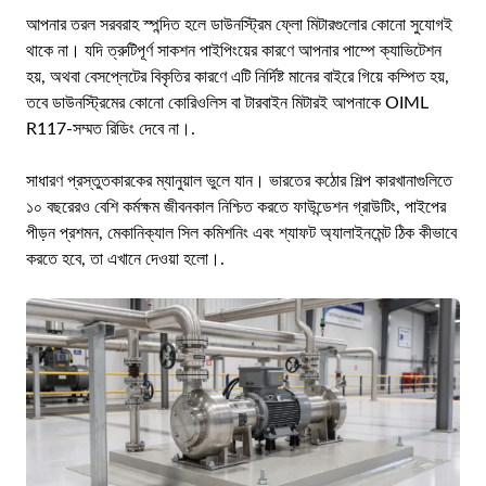
আপনার তরল সরবরাহ স্পন্দিত হলে ডাউনস্ট্রিম ফ্লো মিটারগুলোর কোনো সুযোগই
থাকে না। যদি ত্রুটিপূর্ণ সাকশন পাইপিংয়ের কারণে আপনার পাম্পে ক্যাভিটেশন
হয়, অথবা বেসপ্লেটের বিকৃতির কারণে এটি নির্দিষ্ট মানের বাইরে গিয়ে কম্পিত হয়,
তবে ডাউনস্ট্রিমের কোনো কোরিওলিস বা টারবাইন মিটারই আপনাকে OIML
R117-সম্মত রিডিং দেবে না।.
সাধারণ প্রস্তুতকারকের ম্যানুয়াল ভুলে যান। ভারতের কঠোর শিল্প কারখানাগুলিতে
১০ বছরেরও বেশি কর্মক্ষম জীবনকাল নিশ্চিত করতে ফাউন্ডেশন গ্রাউটিং, পাইপের
পীড়ন প্রশমন, মেকানিক্যাল সিল কমিশনিং এবং শ্যাফট অ্যালাইনমেন্ট ঠিক কীভাবে
করতে হবে, তা এখানে দেওয়া হলো।.