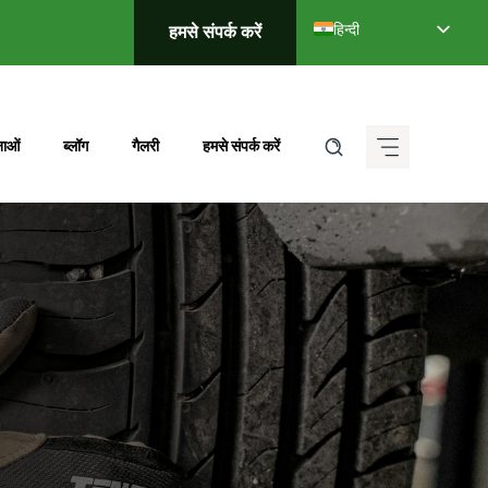
हिन्दी
हमसे संपर्क करें
English
Deutsch (Sie)
Français
ाओं
ब्लॉग
गैलरी
हमसे संपर्क करें
Italiano
Español de México
ગુજરાતી
ಕನ್ನಡ
मराठी
தமிழ்
తెలుగు
العربية
বাংলা