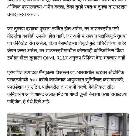
औष्णिक प्रसरणाच्या अधीन करता, तेव्हा तुम्ही स्वतःच तुमचा डाउनटाइम
तयार करत असता.
जर तुमच्या द्रवाचा पुरवठा स्पंदित होत असेल, तर डाउनस्ट्रीम फ्लो
मीटर्सचा काहीही उपयोग होत नाही. जर अयोग्य सक्शन पाइपिंगमुळे तुमचा
पंप कॅव्हिटेट होत असेल, किंवा बेसप्लेटच्या विकृतीमुळे विनिर्देशांच्या बाहेर
कंपन करत असेल, तर डाउनस्ट्रीममधील कोणताही कोरिओलिस किंवा
टर्बाइन मीटर तुम्हाला OIML R117 अनुरूप रिडिंग्स देऊ शकणार नाही.
प्रमाणित उत्पादक मॅन्युअल्स विसरून जा. भारतातील खडतर औद्योगिक
प्रकल्पांमध्ये १०+ वर्षांचे कार्यात्मक आयुष्यमान सुनिश्चित करण्यासाठी,
फाउंडेशन ग्राउटिंग, पाईपवरील ताण कमी करणे, मेकॅनिकल सील
कमिशनिंग आणि शाफ्ट अलाइनमेंट या गोष्टी तुम्ही नेमक्या कशा हाताळल्या
पाहिजेत, हे येथे दिले आहे.