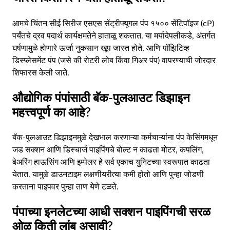
आमचे चिंतन सीई सिरीज एसएस सेंट्रीफ्यूगल पंप १५०० सेंटिपॉइज (cP)
पर्यंतचे द्रव पदार्थ कार्यक्षमतेने हाताळू शकतात. या मर्यादेपलीकडे, अंतर्गत
घर्षणामुळे होणारे ऊर्जा नुकसान खूप जास्त होते, आणि पॉझिटिव्ह
डिस्प्लेसमेंट पंप (जसे की रोटरी लोब किंवा गिअर पंप) वापरण्याची जोरदार
शिफारस केली जाते.
औद्योगिक पंपांसाठी बॅक-पुलआउट डिझाइन
महत्त्वपूर्ण का आहे?
बॅक-पुलआउट डिझाइनमुळे देखभाल करणाऱ्या कर्मचाऱ्यांना पंप केसिंगमधून
जड सक्शन आणि डिस्चार्ज पाइपिंगचे बोल्ट न काढता मोटर, कपलिंग,
बेअरिंग हाऊसिंग आणि इम्पेलर हे सर्व एकाच युनिटच्या स्वरूपात काढता
येतात. यामुळे डाउनटाइम लक्षणीयरीत्या कमी होतो आणि पुन्हा जोडणी
करताना पाइपवर पुन्हा ताण येणे टळते.
पंपाच्या इनलेटच्या आधी सक्शन पाइपिंगची सरळ
ओळ किती लांब असावी?