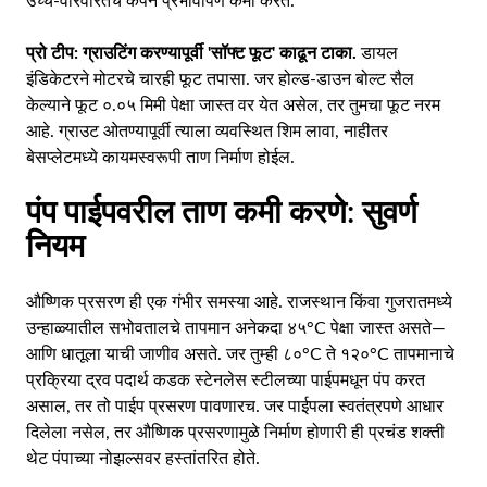
उच्च-वारंवारतेचे कंपन प्रभावीपणे कमी करते.
प्रो टीप:
ग्राउटिंग करण्यापूर्वी 'सॉफ्ट फूट' काढून टाका.
डायल
इंडिकेटरने मोटरचे चारही फूट तपासा. जर होल्ड-डाउन बोल्ट सैल
केल्याने फूट ०.०५ मिमी पेक्षा जास्त वर येत असेल, तर तुमचा फूट नरम
आहे. ग्राउट ओतण्यापूर्वी त्याला व्यवस्थित शिम लावा, नाहीतर
बेसप्लेटमध्ये कायमस्वरूपी ताण निर्माण होईल.
पंप पाईपवरील ताण कमी करणे: सुवर्ण
नियम
औष्णिक प्रसरण ही एक गंभीर समस्या आहे. राजस्थान किंवा गुजरातमध्ये
उन्हाळ्यातील सभोवतालचे तापमान अनेकदा ४५°C पेक्षा जास्त असते—
आणि धातूला याची जाणीव असते. जर तुम्ही ८०°C ते १२०°C तापमानाचे
प्रक्रिया द्रव पदार्थ कडक स्टेनलेस स्टीलच्या पाईपमधून पंप करत
असाल, तर तो पाईप प्रसरण पावणारच. जर पाईपला स्वतंत्रपणे आधार
दिलेला नसेल, तर औष्णिक प्रसरणामुळे निर्माण होणारी ही प्रचंड शक्ती
थेट पंपाच्या नोझल्सवर हस्तांतरित होते.