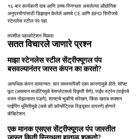
१६-बार कार्यकारी दाब आणि उच्च-स्निग्धता असलेल्या औद्योगिक
अनुप्रयोगांसाठी डिझाइन केलेले आमचे CE आणि BPO सिरीजचे
स्टेनलेस स्टील पंप पहा.
तपशील पहा
कोटेशन मिळवा
सतत विचारले जाणारे प्रश्न
माझा स्टेनलेस स्टील सेंट्रीफ्यूगल पंप
बसवल्यानंतर जास्त कंपन का करतो?
अत्यधिक कंपन सामान्यतः चार समस्यांपैकी एका कारणामुळे होते: सॉफ्ट
फूट (असमान माउंटिंगमुळे बेसप्लेटमध्ये विकृती येणे), पाईप स्ट्रेन (पाईपचे
वजन नोझल्सवर पडणे), शाफ्टचे चुकीचे संरेखन, किंवा खराब सक्शन
पाईपिंग भूमितीमुळे (जसे की कॉन्सेंट्रिक रिड्यूसर वापरणे) होणारे
कॅव्हिटेशन.
एक मानक एसएस सेंट्रीफ्यूगल पंप जास्तीत
जास्त किती स्निग्धता हाताळू शकतो?