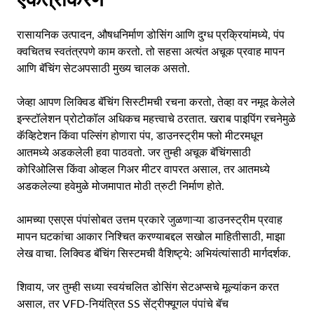
एकत्रीकरण
रासायनिक उत्पादन, औषधनिर्माण डोसिंग आणि दुग्ध प्रक्रियांमध्ये, पंप
क्वचितच स्वतंत्रपणे काम करतो. तो सहसा अत्यंत अचूक प्रवाह मापन
आणि बॅचिंग सेटअपसाठी मुख्य चालक असतो.
जेव्हा आपण लिक्विड बॅचिंग सिस्टीमची रचना करतो, तेव्हा वर नमूद केलेले
इन्स्टॉलेशन प्रोटोकॉल अधिकच महत्त्वाचे ठरतात. खराब पाइपिंग रचनेमुळे
कॅव्हिटेशन किंवा पल्सिंग होणारा पंप, डाउनस्ट्रीम फ्लो मीटरमधून
आतमध्ये अडकलेली हवा पाठवतो. जर तुम्ही अचूक बॅचिंगसाठी
कोरिओलिस किंवा ओव्हल गिअर मीटर वापरत असाल, तर आतमध्ये
अडकलेल्या हवेमुळे मोजमापात मोठी त्रुटी निर्माण होते.
आमच्या एसएस पंपांसोबत उत्तम प्रकारे जुळणाऱ्या डाउनस्ट्रीम प्रवाह
मापन घटकांचा आकार निश्चित करण्याबद्दल सखोल माहितीसाठी, माझा
लेख वाचा.
लिक्विड बॅचिंग सिस्टमची वैशिष्ट्ये: अभियंत्यांसाठी मार्गदर्शक
.
शिवाय, जर तुम्ही सध्या स्वयंचलित डोसिंग सेटअप्सचे मूल्यांकन करत
असाल, तर VFD-नियंत्रित SS सेंट्रीफ्यूगल पंपांचे बॅच