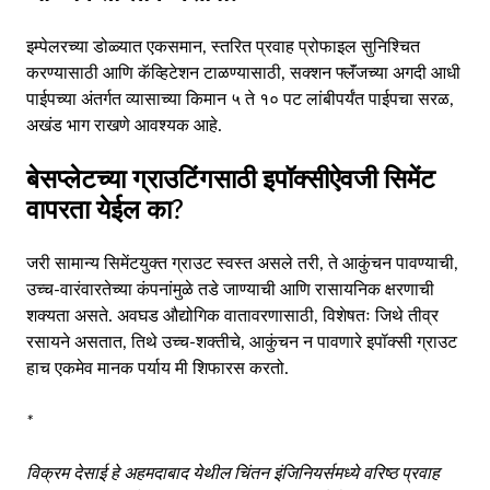
इम्पेलरच्या डोळ्यात एकसमान, स्तरित प्रवाह प्रोफाइल सुनिश्चित
करण्यासाठी आणि कॅव्हिटेशन टाळण्यासाठी, सक्शन फ्लॅंजच्या अगदी आधी
पाईपच्या अंतर्गत व्यासाच्या किमान ५ ते १० पट लांबीपर्यंत पाईपचा सरळ,
अखंड भाग राखणे आवश्यक आहे.
बेसप्लेटच्या ग्राउटिंगसाठी इपॉक्सीऐवजी सिमेंट
वापरता येईल का?
जरी सामान्य सिमेंटयुक्त ग्राउट स्वस्त असले तरी, ते आकुंचन पावण्याची,
उच्च-वारंवारतेच्या कंपनांमुळे तडे जाण्याची आणि रासायनिक क्षरणाची
शक्यता असते. अवघड औद्योगिक वातावरणासाठी, विशेषतः जिथे तीव्र
रसायने असतात, तिथे उच्च-शक्तीचे, आकुंचन न पावणारे इपॉक्सी ग्राउट
हाच एकमेव मानक पर्याय मी शिफारस करतो.
*
विक्रम देसाई हे अहमदाबाद येथील चिंतन इंजिनियर्समध्ये वरिष्ठ प्रवाह