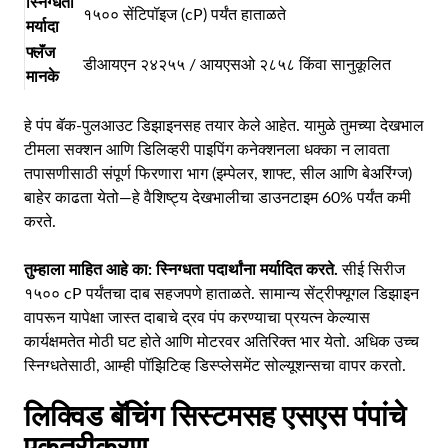
स्निग्धता
१५०० सेंटिपॉइज (cP) पर्यंत हाताळते
मर्यादा
फ्लॅंज
डीआयएन २४२५५ / आयएसओ २८५८ किंवा सानुकूलित
मानके
हे पंप बॅक-पुलआउट डिझाइनसह तयार केले आहेत. यामुळे तुमच्या देखभाल
टीमला सक्शन आणि डिलिव्हरी पाइपिंग कनेक्शनला धक्का न लावता
तपासणीसाठी संपूर्ण फिरणारा भाग (इम्पेलर, शाफ्ट, सील आणि बेअरिंग्ज)
बाहेर काढता येतो—हे वैशिष्ट्य देखभालीचा डाउनटाइम 60% पर्यंत कमी
करते.
तुम्हाला माहित आहे का:
स्निग्धता पदार्थांना मर्यादित करते.
सीई सिरीज
१५०० cP पर्यंतचा दाब सहजपणे हाताळते. सामान्य सेंट्रीफ्यूगल डिझाइन
वापरून यापेक्षा जास्त दाबाचे द्रव पंप करण्याचा प्रयत्न केल्यास
कार्यक्षमतेत मोठी घट होते आणि मोटरवर अतिरिक्त भार येतो. अधिक उच्च
स्निग्धतेसाठी, आम्ही पॉझिटिव्ह डिस्प्लेसमेंट सोल्यूशन्सचा वापर करतो.
लिक्विड बॅचिंग सिस्टमसह एसएस पंपांचे