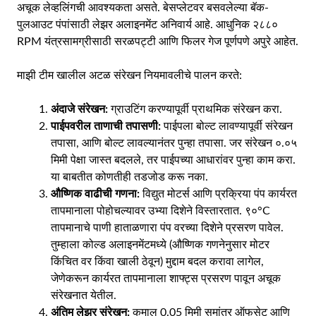
अचूक लेव्हलिंगची आवश्यकता असते. बेसप्लेटवर बसवलेल्या बॅक-
पुलआउट पंपांसाठी लेझर अलाइनमेंट अनिवार्य आहे. आधुनिक २८८०
RPM यंत्रसामग्रीसाठी सरळपट्टी आणि फिलर गेज पूर्णपणे अपुरे आहेत.
माझी टीम खालील अटळ संरेखन नियमावलीचे पालन करते:
अंदाजे संरेखन:
ग्राउटिंग करण्यापूर्वी प्राथमिक संरेखन करा.
पाईपवरील ताणाची तपासणी:
पाईपला बोल्ट लावण्यापूर्वी संरेखन
तपासा, आणि बोल्ट लावल्यानंतर पुन्हा तपासा. जर संरेखन ०.०५
मिमी पेक्षा जास्त बदलले, तर पाईपच्या आधारांवर पुन्हा काम करा.
या बाबतीत कोणतीही तडजोड करू नका.
औष्णिक वाढीची गणना:
विद्युत मोटर्स आणि प्रक्रिया पंप कार्यरत
तापमानाला पोहोचल्यावर उभ्या दिशेने विस्तारतात. ९०°C
तापमानाचे पाणी हाताळणारा पंप वरच्या दिशेने प्रसरण पावेल.
तुम्हाला कोल्ड अलाइनमेंटमध्ये (औष्णिक गणनेनुसार मोटर
किंचित वर किंवा खाली ठेवून) मुद्दाम बदल करावा लागेल,
जेणेकरून कार्यरत तापमानाला शाफ्ट्स प्रसरण पावून अचूक
संरेखनात येतील.
अंतिम लेझर संरेखन:
कमाल 0.05 मिमी समांतर ऑफसेट आणि