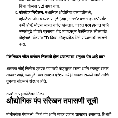
किंवा योजना 32) वापर करा.
व्होल्टेज निरीक्षण:
स्थानिक औद्योगिक वसाहतींमध्ये,
व्होल्टेजमधील चढउतारामुळे (उदा., ४१५V वरून ३६०V पर्यंत
कमी होणे) मोटर्स जास्त करंट खेचतात, जास्त गरम होतात आणि
उष्णतेमुळे होणारे प्रसरण थेट शाफ्टमधून मेकॅनिकल सीलपर्यंत
पोहोचते. योग्य VFD किंवा ओव्हरलोड रिले संरक्षणाची खात्री
करा.
मेकॅनिकल सील वारंवार निकामी होत असल्याचा अनुभव येत आहे का?
आमच्या सीई सिरीज एसएस पंपांमध्ये मॉड्यूलर रचना आणि मजबूत शाफ्ट
आकार आहे, ज्यामुळे उच्च सक्शन प्रेशरमध्येही वाकणे टाळले जाते आणि
तुमच्या सील्सचे संरक्षण होते.
तपशील पहा
कोटेशन मिळवा
औद्योगिक पंप संरेखन तपासणी सूची
मोनोब्लॉक पंपांमध्ये, जिथे पंप आणि मोटर एकाच शाफ्टवर असतात, तिथेही