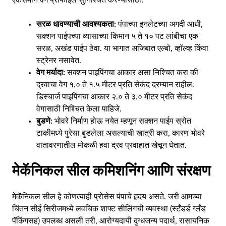
एकसमान वेग प्रोफाइल सुनिश्चित करण्यासाठी:
सरळ धावण्याची आवश्यकता:
पंपाच्या इनलेटच्या अगदी आधी,
सक्शन पाईपच्या व्यासाच्या किमान ५ ते १० पट लांबीचा एक
सरळ, अखंड पाईप ठेवा. या भागात अजिबात एल्बो, व्हॉल्व्ह किंवा
स्ट्रेनर नसावेत.
वेग मर्यादा:
सक्शन पाइपिंगचा आकार असा निश्चित करा की
द्रवाचा वेग १.० ते १.५ मीटर प्रति सेकंद दरम्यान राहील.
डिस्चार्ज पाइपिंगचा आकार २.० ते ३.० मीटर प्रति सेकंद
वेगासाठी निश्चित केला पाहिजे.
बुडणे:
भोवरे निर्माण होऊ नयेत म्हणून सक्शन पाईप स्रोत
टाकीमध्ये पुरेसा बुडलेला असल्याची खात्री करा, कारण भोवरे
वातावरणातील मोकळी हवा द्रव प्रवाहात खेचून घेतात.
मेकॅनिकल सील कमिशनिंग आणि संरक्षण
मेकॅनिकल सील हे कोणत्याही प्रोसेस पंपाचे हृदय असते. जरी आमच्या
चिंतन सीई सिरीजमध्ये लवचिक शाफ्ट सीलिंगची व्यवस्था (स्टँडर्ड ग्लँड
पॅकिंगसह) उपलब्ध असली तरी, आरोग्यदायी दुग्धजन्य पदार्थ, रासायनिक