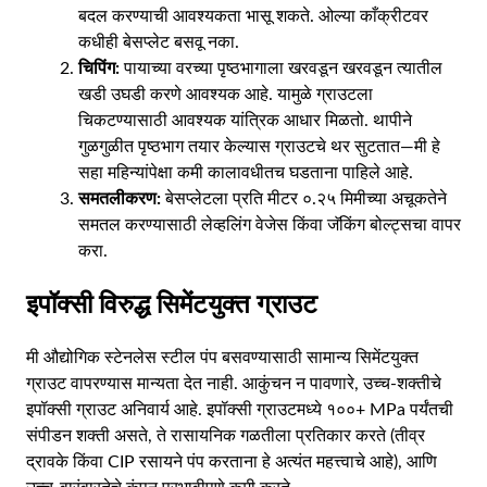
बदल करण्याची आवश्यकता भासू शकते. ओल्या काँक्रीटवर
कधीही बेसप्लेट बसवू नका.
चिपिंग:
पायाच्या वरच्या पृष्ठभागाला खरवडून खरवडून त्यातील
खडी उघडी करणे आवश्यक आहे. यामुळे ग्राउटला
चिकटण्यासाठी आवश्यक यांत्रिक आधार मिळतो. थापीने
गुळगुळीत पृष्ठभाग तयार केल्यास ग्राउटचे थर सुटतात—मी हे
सहा महिन्यांपेक्षा कमी कालावधीतच घडताना पाहिले आहे.
समतलीकरण:
बेसप्लेटला प्रति मीटर ०.२५ मिमीच्या अचूकतेने
समतल करण्यासाठी लेव्हलिंग वेजेस किंवा जॅकिंग बोल्ट्सचा वापर
करा.
इपॉक्सी विरुद्ध सिमेंटयुक्त ग्राउट
मी औद्योगिक स्टेनलेस स्टील पंप बसवण्यासाठी सामान्य सिमेंटयुक्त
ग्राउट वापरण्यास मान्यता देत नाही. आकुंचन न पावणारे, उच्च-शक्तीचे
इपॉक्सी ग्राउट अनिवार्य आहे. इपॉक्सी ग्राउटमध्ये १००+ MPa पर्यंतची
संपीडन शक्ती असते, ते रासायनिक गळतीला प्रतिकार करते (तीव्र
द्रावके किंवा CIP रसायने पंप करताना हे अत्यंत महत्त्वाचे आहे), आणि