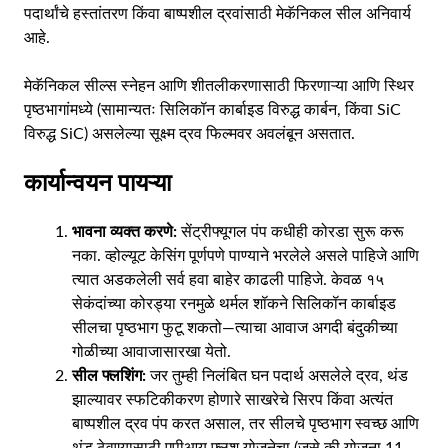
पदार्थांचे हस्तांतरण किंवा बाष्पशील द्रवांसाठी मेकॅनिकल सील अनिवार्य
आहे.
मेकॅनिकल सील्स स्नेहन आणि शीतलीकरणासाठी फिरणाऱ्या आणि स्थिर
पृष्ठभागांमध्ये (सामान्यतः सिलिकॉन कार्बाइड विरुद्ध कार्बन, किंवा SiC
विरुद्ध SiC) असलेल्या सूक्ष्म द्रव फिल्मवर अवलंबून असतात.
कार्यान्वयन पायऱ्या
भावना व्यक्त करणे:
सेंट्रीफ्यूगल पंप कधीही कोरडा सुरू करू
नका. व्होल्यूट केसिंग पूर्णपणे पाण्याने भरलेले असले पाहिजे आणि
त्यात अडकलेली सर्व हवा बाहेर काढली पाहिजे. केवळ १५
सेकंदांच्या कोरड्या रनमुळे थर्मल शॉकने सिलिकॉन कार्बाइड
सीलचा पृष्ठभाग फुटू शकतो—त्याचा आवाज अगदी बंदुकीच्या
गोळीच्या आवाजासारखा येतो.
सील फ्लशिंग:
जर तुम्ही निलंबित घन पदार्थ असलेले द्रव, थंड
झाल्यावर स्फटिकीकरण होणारे साखरेचे सिरप किंवा अत्यंत
बाष्पशील द्रव पंप करत असाल, तर सीलचे पृष्ठभाग स्वच्छ आणि
थंड ठेवण्यासाठी एपीआय फ्लश योजनेचा (जसे की योजना 11