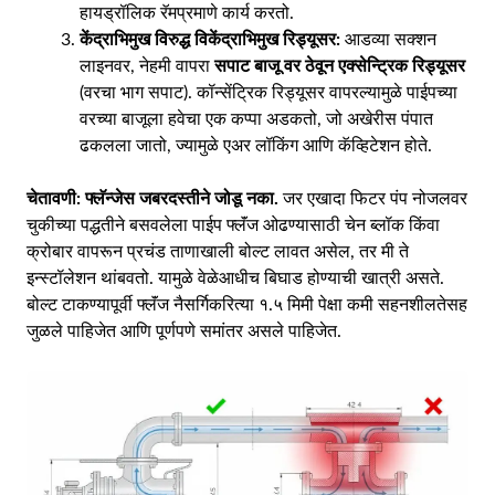
हायड्रॉलिक रॅमप्रमाणे कार्य करतो.
केंद्राभिमुख विरुद्ध विकेंद्राभिमुख रिड्यूसर:
आडव्या सक्शन
लाइनवर, नेहमी वापरा
सपाट बाजू वर ठेवून एक्सेन्ट्रिक रिड्यूसर
(वरचा भाग सपाट). कॉन्सेंट्रिक रिड्यूसर वापरल्यामुळे पाईपच्या
वरच्या बाजूला हवेचा एक कप्पा अडकतो, जो अखेरीस पंपात
ढकलला जातो, ज्यामुळे एअर लॉकिंग आणि कॅव्हिटेशन होते.
चेतावणी:
फ्लॅन्जेस जबरदस्तीने जोडू नका.
जर एखादा फिटर पंप नोजलवर
चुकीच्या पद्धतीने बसवलेला पाईप फ्लॅंज ओढण्यासाठी चेन ब्लॉक किंवा
क्रोबार वापरून प्रचंड ताणाखाली बोल्ट लावत असेल, तर मी ते
इन्स्टॉलेशन थांबवतो. यामुळे वेळेआधीच बिघाड होण्याची खात्री असते.
बोल्ट टाकण्यापूर्वी फ्लॅंज नैसर्गिकरित्या १.५ मिमी पेक्षा कमी सहनशीलतेसह
जुळले पाहिजेत आणि पूर्णपणे समांतर असले पाहिजेत.