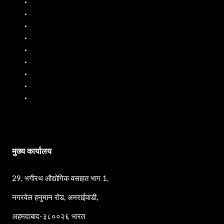
डिझेल डिस्पेंसर
डिझेल फ्लो मीटर
इंधन डिस्पेंसर
इंधन प्रवाह मीटर
लिक्विड बॅचिंग सिस्टम
मोबाईल इंधन डिस्पेंसर
तेल प्रवाह मीटर
पीपी पंप
एसएस पंप
मुख्य कार्यालय
29, भगीरथ औद्योगिक वसाहत भाग 1,
नगरवेल हनुमान रोड, अमराईवाडी,
अहमदाबाद-३८००२६ भारत