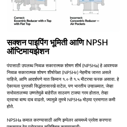
सक्शन पाइपिंग भूमिती आणि NPSH
ऑप्टिमायझेशन
पंपासाठी उपलब्ध निव्वळ सकारात्मक शोषण शीर्ष (NPSHa) हे आवश्यक
निव्वळ सकारात्मक शोषण शीर्षापेक्षा (NPSHr) नेहमीच जास्त असले
पाहिजे, आणि आदर्शपणे यात किमान १.० ते १.५ मीटरचा फरक असावा. हे
ऐकायला पुस्तकी सिद्धांतासारखे वाटेल, पण भारतीय उन्हाळ्यात, जेव्हा
सभोवतालच्या उष्णतेमुळे बाहेरील साठवण टाक्या गरम होतात, तेव्हा
द्रवाचा बाष्प दाब वाढतो, ज्यामुळे तुमचे NPSHa मोठ्या प्रमाणात कमी
होते.
NPSHa कमाल करण्यासाठी आणि इम्पेलर आयमध्ये प्रवेश करणारा