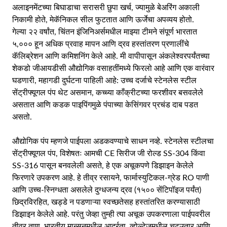
अलाइनमेंटच्या बिघाडाचा सरासरी छुपा खर्च, ज्यामुळे बेअरिंग अकाली
निकामी होते, मेकॅनिकल सील फुटतात आणि ऊर्जेचा अपव्यय होतो.
गेल्या २२ वर्षांत, चिंतन इंजिनिअर्समधील माझ्या टीमने संपूर्ण भारतात
५,००० हून अधिक प्रवाह मापन आणि द्रव हस्तांतरण प्रणालींचे
कॅलिब्रेशन आणि कमिशनिंग केले आहे. मी वापीपासून अंकलेश्वरपर्यंतच्या
शेकडो जीआयडीसी औद्योगिक वसाहतींमध्ये फिरलो आहे आणि एक वारंवार
घडणारी, महागडी दुर्घटना पाहिली आहे: उच्च दर्जाचे स्टेनलेस स्टील
सेंट्रीफ्यूगल पंप थेट असमान, कच्च्या काँक्रीटच्या फरशीवर बसवलेले
असतात आणि कडक पाइपिंगमुळे पंपाच्या केसिंगवर प्रचंड दाब पडत
असतो.
औद्योगिक पंप म्हणजे पाईपला अडकवण्याचे साधन नव्हे. स्टेनलेस स्टीलचा
सेंट्रीफ्यूगल पंप, विशेषतः आमची CE सिरीज जी रोल्ड SS-304 किंवा
SS-316 पासून बनवलेली असते, हे एक अचूकपणे डिझाइन केलेले
फिरणारे उपकरण आहे. हे तीव्र रसायने, फार्मास्युटिकल-ग्रेड RO पाणी
आणि उच्च-स्निग्धता असलेले दुग्धजन्य द्रव (१५०० सेंटिपॉइज पर्यंत)
छिद्रविरहित, खड्डे न पडणाऱ्या स्वच्छतेसह हस्तांतरित करण्यासाठी
डिझाइन केलेले आहे. परंतु जेव्हा तुम्ही त्या अचूक उपकरणाला पाईपवरील
तीव्र ताण, भारतीय मान्सूनमधील आर्द्रता, व्होल्टेजमधील चढउतार आणि