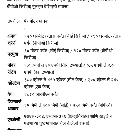
बीपीओ सिरीज) मूलभूत वैशिष्ट्ये तपासा.
तपशील
पॅरामीटर मानक
:—
:—
क्षमता
१२० घनमीटर/तास पर्यंत (सीई सिरीज) / ९९० घनमीटर/तास
श्रेणी
पर्यंत (बीपीओ सिरीज)
६० मीटर पर्यंत (सीई सिरीज) / १२० मीटर पर्यंत (बीपीओ
प्रमुख
सिरीज)
पॉवर
१.० एचपी ते २० एचपी (तीन टप्प्यांत) / ०.५ एचपी ते २.०
रेटिंग
एचपी (एक टप्प्यात)
३८० व्होल्ट ते ४१५ व्होल्ट (तीन फेज) / २०० व्होल्ट ते २४०
व्होल्टेज
व्होल्ट (एक फेज)
वेग
२८८० आरपीएम पर्यंत
डिस्चार्ज
२५ मिमी ते १०० मिमी (सीई) / २५० मिमी पर्यंत (बीपीओ)
आकार
एसएस-३०४, एसएस-३१६ (छिद्रविरहित आणि खड्डे न
एमओसी.
पडणाऱ्या पृष्ठभागासह रोल केलेली रचना)