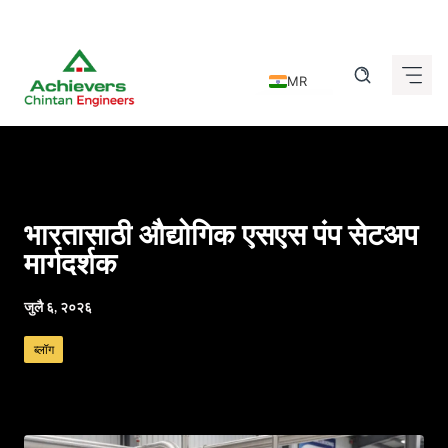
Skip
to
MR
content
EN
DE
FR
IT
भारतासाठी औद्योगिक एसएस पंप सेटअप
ES
मार्गदर्शक
GU
जुलै ६, २०२६
HI
ब्लॉग
KN
TA
TE