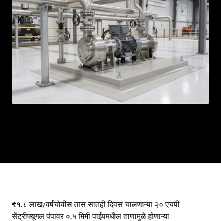
AR
BN
ML
PT
RU
₹१.८ लाख/वर्ष
चोवीस तास सातही दिवस चालणाऱ्या २० एचपी
सेंट्रीफ्यूगल पंपावर ०.५ मिमी पाईपमधील ताणामुळे होणाऱ्या