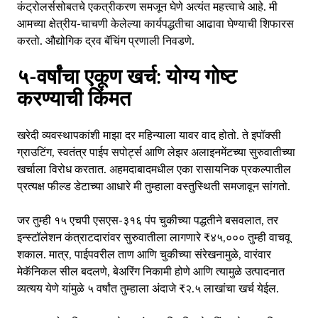
कंट्रोलर्ससोबतचे एकत्रीकरण समजून घेणे अत्यंत महत्त्वाचे आहे. मी
आमच्या क्षेत्रीय-चाचणी केलेल्या कार्यपद्धतीचा आढावा घेण्याची शिफारस
करतो.
औद्योगिक द्रव बॅचिंग प्रणाली निवडणे
.
५-वर्षांचा एकूण खर्च: योग्य गोष्ट
करण्याची किंमत
खरेदी व्यवस्थापकांशी माझा दर महिन्याला यावर वाद होतो. ते इपॉक्सी
ग्राउटिंग, स्वतंत्र पाईप सपोर्ट्स आणि लेझर अलाइनमेंटच्या सुरुवातीच्या
खर्चाला विरोध करतात. अहमदाबादमधील एका रासायनिक प्रकल्पातील
प्रत्यक्ष फील्ड डेटाच्या आधारे मी तुम्हाला वस्तुस्थिती समजावून सांगतो.
जर तुम्ही १५ एचपी एसएस-३१६ पंप चुकीच्या पद्धतीने बसवलात, तर
इन्स्टॉलेशन कंत्राटदारांवर सुरुवातीला लागणारे ₹४५,००० तुम्ही वाचवू
शकाल. मात्र, पाईपवरील ताण आणि चुकीच्या संरेखनामुळे, वारंवार
मेकॅनिकल सील बदलणे, बेअरिंग निकामी होणे आणि त्यामुळे उत्पादनात
व्यत्यय येणे यांमुळे ५ वर्षांत तुम्हाला अंदाजे ₹२.५ लाखांचा खर्च येईल.