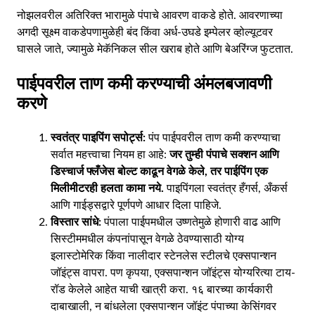
नोझलवरील अतिरिक्त भारामुळे पंपाचे आवरण वाकडे होते. आवरणाच्या
अगदी सूक्ष्म वाकडेपणामुळेही बंद किंवा अर्ध-उघडे इम्पेलर व्होल्यूटवर
घासले जाते, ज्यामुळे मेकॅनिकल सील खराब होते आणि बेअरिंग्ज फुटतात.
पाईपवरील ताण कमी करण्याची अंमलबजावणी
करणे
स्वतंत्र पाइपिंग सपोर्ट्स:
पंप पाईपवरील ताण कमी करण्याचा
सर्वात महत्त्वाचा नियम हा आहे:
जर तुम्ही पंपाचे सक्शन आणि
डिस्चार्ज फ्लँजेस बोल्ट काढून वेगळे केले, तर पाईपिंग एक
मिलीमीटरही हलता कामा नये.
पाइपिंगला स्वतंत्र हँगर्स, अँकर्स
आणि गाईड्सद्वारे पूर्णपणे आधार दिला पाहिजे.
विस्तार सांधे:
पंपाला पाईपमधील उष्णतेमुळे होणारी वाढ आणि
सिस्टीममधील कंपनांपासून वेगळे ठेवण्यासाठी योग्य
इलास्टोमेरिक किंवा नालीदार स्टेनलेस स्टीलचे एक्सपान्शन
जॉइंट्स वापरा. पण कृपया, एक्सपान्शन जॉइंट्स योग्यरित्या टाय-
रॉड केलेले आहेत याची खात्री करा. १६ बारच्या कार्यकारी
दाबाखाली, न बांधलेला एक्सपान्शन जॉइंट पंपाच्या केसिंगवर