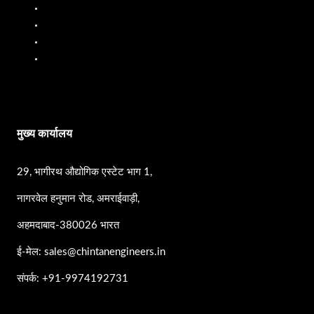
मोबाइल ईंधन डिस्पेंसर
तेल प्रवाह मीटर
पीपी पंप
एसएस पंप
मुख्य कार्यालय
29, भागीरथ औद्योगिक एस्टेट भाग 1,
नागरवेल हनुमान रोड, अमराईवाड़ी,
अहमदाबाद-380026 भारत
ई-मेल: sales@chintanengineers.in
संपर्क: +91-9974192731