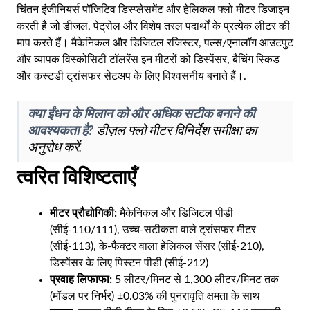
चिंतन इंजीनियर्स पॉजिटिव डिस्प्लेसमेंट और हेलिकल फ्लो मीटर डिजाइन
AR
करती है जो डीजल, पेट्रोल और विशेष तरल पदार्थों के प्रत्येक लीटर की
BN
माप करते हैं। मैकेनिकल और डिजिटल रजिस्टर, पल्स/एनालॉग आउटपुट
और व्यापक विस्कोसिटी टॉलरेंस इन मीटरों को डिस्पेंसर, बैचिंग स्किड
ML
और कस्टडी ट्रांसफर सेटअप के लिए विश्वसनीय बनाते हैं।.
PT
RU
क्या ईंधन के मिलान को और अधिक सटीक बनाने की
आवश्यकता है?
डीज़ल फ्लो मीटर विनिर्देश समीक्षा का
अनुरोध करें
.
त्वरित विशिष्टताएँ
मीटर प्रौद्योगिकी:
मैकेनिकल और डिजिटल पीडी
(सीई-110/111), उच्च-सटीकता वाले ट्रांसफर मीटर
(सीई-113), के-फैक्टर वाला हेलिकल सेंसर (सीई-210),
डिस्पेंसर के लिए पिस्टन पीडी (सीई-212)
प्रवाह लिफाफा:
5 लीटर/मिनट से 1,300 लीटर/मिनट तक
(मॉडल पर निर्भर) ±0.03% की पुनरावृति क्षमता के साथ