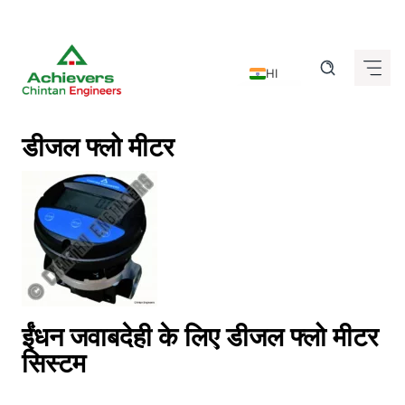
Skip
to
HI
content
EN
DE
डीजल फ्लो मीटर
FR
IT
ES
GU
KN
MR
ईंधन जवाबदेही के लिए डीजल फ्लो मीटर
TA
सिस्टम
TE