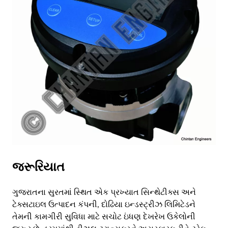
AR
BN
ML
PT
RU
જરૂરિયાત
ગુજરાતના સુરતમાં સ્થિત એક પ્રખ્યાત સિન્થેટીક્સ અને
ટેક્સટાઇલ ઉત્પાદન કંપની, દોઢિયા ઇન્ડસ્ટ્રીઝ લિમિટેડને
તેમની કામગીરી સુવિધા માટે સચોટ ઇંધણ દેખરેખ ઉકેલોની