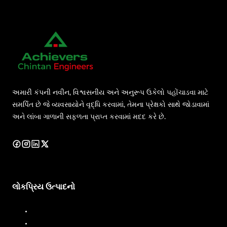
અમારી કંપની નવીન, વિશ્વસનીય અને અનુરૂપ ઉકેલો પહોંચાડવા માટે
સમર્પિત છે જે વ્યવસાયોને વૃદ્ધિ કરવામાં, તેમના પ્રેક્ષકો સાથે જોડાવામાં
અને લાંબા ગાળાની સફળતા પ્રાપ્ત કરવામાં મદદ કરે છે.
લોકપ્રિય ઉત્પાદનો
ડીઝલ ડિસ્પેન્સર
ડીઝલ ફ્લો મીટર