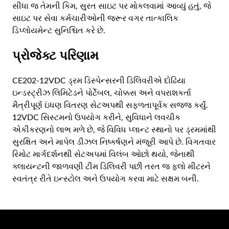
સીધા જ તેમની કિમ, સુરત સાઇટ પર મોકલવામાં આવ્યું હતું, જે
સાઇટ પર સેવા કર્મચારીઓની જરૂર વગર તાત્કાલિક
ડિપ્લોયમેન્ટ સુનિશ્ચિત કરે છે.
પ્રોજેક્ટ પરિણામ
CE202-12VDC ડ્રમ ડિસ્પેન્સરની ડિલિવરીએ દોઢિયા
ઇન્ડસ્ટ્રીઝ લિમિટેડને પોર્ટેબલ, ચોક્કસ અને વપરાશકર્તા
મૈત્રીપૂર્ણ ઇંધણ વિતરણ સેટઅપથી સફળતાપૂર્વક સજ્જ કર્યું.
12VDC સિસ્ટમનો ઉપયોગ કરીને, સુવિધાને લવચીક
એકીકરણનો લાભ મળે છે, જે વિવિધ પ્લાન્ટ સ્થાનો પર ડ્રમમાંથી
સુરક્ષિત અને માપેલ ડીઝલ નિષ્કર્ષણને મંજૂરી આપે છે. વિગતવાર
રિમોટ માર્ગદર્શનથી સેટઅપમાં વિલંબ ઓછો થયો, જેનાથી
ક્લાયન્ટની જાળવણી ટીમ ડિલિવરી પછી તરત જ ફ્લો મીટરને
સ્વતંત્ર રીતે ઇન્સ્ટોલ અને ઉપયોગ કરવા માટે સક્ષમ બની.