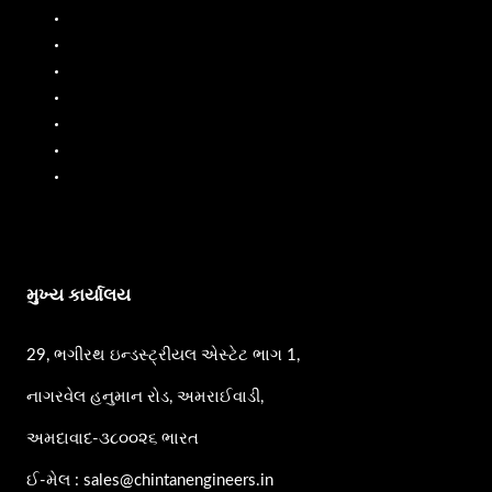
ફ્યુઅલ ડિસ્પેન્સર
ફ્યુઅલ ફ્લો મીટર
લિક્વિડ બેચિંગ સિસ્ટમ
મોબાઇલ ફ્યુઅલ ડિસ્પેન્સર
ઓઇલ ફ્લો મીટર
પીપી પંપ
એસ.એસ. પમ્પ્સ
મુખ્ય કાર્યાલય
29, ભગીરથ ઇન્ડસ્ટ્રીયલ એસ્ટેટ ભાગ 1,
નાગરવેલ હનુમાન રોડ, અમરાઈવાડી,
અમદાવાદ-૩૮૦૦૨૬ ભારત
ઈ-મેલ : sales@chintanengineers.in