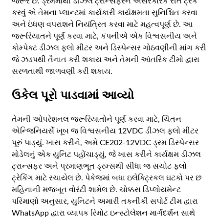
જરૂર છે. ડ્રમમાંથી ડીઝલ ટ્રાન્સફરને અસરકારક રીતે ટ્રેક
કરવું એ તેમના પ્લાન્ટમાં કાર્યકારી કાર્યક્ષમતા સુનિશ્ચિત કરવા
અને ઇંધણ વપરાશને નિયંત્રિત કરવા માટે મહત્વપૂર્ણ છે. આ
જરૂરિયાતને પૂર્ણ કરવા માટે, કંપનીએ એક વિશ્વસનીય અને
કોમ્પેક્ટ ડીઝલ ફ્લો મીટર અને ડિસ્પેન્સર ગોઠવણીની માંગ કરી
જે ઝડપથી તૈનાત કરી શકાય અને તેમની આંતરિક ટીમો દ્વારા
સરળતાથી જાળવણી કરી શકાય.
ઉકેલ પૂરો પાડવામાં આવ્યો
તેમની ઓપરેશનલ જરૂરિયાતોને પૂર્ણ કરવા માટે, ચિંતન
એન્જિનિયર્સે ખૂબ જ વિશ્વસનીય 12VDC ડીઝલ ફ્લો મીટર
પૂરું પાડ્યું. ખાસ કરીને, અમે CE202-12VDC ડ્રમ ડિસ્પેન્સર
મોડેલનું એક યુનિટ પહોંચાડ્યું, જે ખાસ કરીને કાર્યક્ષમ ડીઝલ
ટ્રાન્સફર અને પ્રમાણભૂત ડ્રમ્સથી સીધા જ સચોટ ફ્લો
ટ્રેકિંગ માટે રચાયેલ છે. પેકેજમાં બધા ઇલેક્ટ્રિકલ ઘટકો પર છ
મહિનાની મજબૂત વોરંટી શામેલ છે. ચોક્કસ ડિપ્લોયમેન્ટ
પરિમાણો અનુસાર, યુનિટને અમારી તકનીકી સપોર્ટ ટીમ દ્વારા
WhatsApp દ્વારા વ્યાપક રિમોટ ઇન્સ્ટોલેશન માર્ગદર્શન સાથે