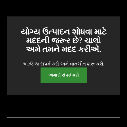
યોગ્ય ઉત્પાદન શોધવા માટે
મદદની જરૂર છે? ચાલો
અમે તમને મદદ કરીએ.
આજે જ સંપર્ક કરો અને વાતચીત શરૂ કરો.
અમારો સંપર્ક કરો