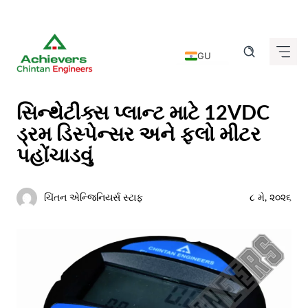
Skip
to
GU
content
EN
DE
સિન્થેટીક્સ પ્લાન્ટ માટે 12VDC
FR
ડ્રમ ડિસ્પેન્સર અને ફ્લો મીટર
IT
પહોંચાડવું
ES
ચિંતન એન્જિનિયર્સ સ્ટાફ
૮ મે, ૨૦૨૬
HI
KN
MR
TA
TE