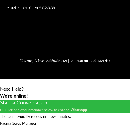
સંપર્ક : +૯૧-૯૯૭૪૧૯૨૭૩૧
© ૨૦૨૬ ચિંતન એન્જિનિયર્સ | ભારતમાં ❤️ સાથે બનાવેલ
Need Help?
We're online!
Start a Conversation
Hi! Click one of our member below to chat on
WhatsApp
The team typically replies in a few minutes.
Padma (Sales Manager)