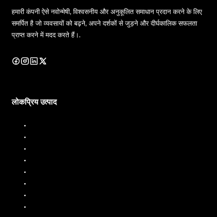
हमारी कंपनी ऐसे नवोन्मेषी, विश्वसनीय और अनुकूलित समाधान प्रदान करने के लिए
समर्पित है जो व्यवसायों को बढ़ने, अपने दर्शकों से जुड़ने और दीर्घकालिक सफलता
प्राप्त करने में मदद करते हैं।.
लोकप्रिय उत्पाद
डीजल डिस्पेंसर
डीजल फ्लो मीटर
ईंधन डिस्पेंसर
ईंधन प्रवाह मीटर
तरल बैचिंग प्रणाली
मोबाइल ईंधन डिस्पेंसर
तेल प्रवाह मीटर
पीपी पंप