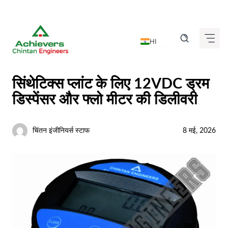
Skip
to
HI
content
EN
DE
सिंथेटिक्स प्लांट के लिए 12VDC ड्रम
FR
डिस्पेंसर और फ्लो मीटर की डिलीवरी
IT
ES
चिंतन इंजीनियर्स स्टाफ
8 मई, 2026
GU
KN
MR
TA
TE