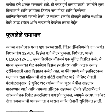
मागोवा घेणे अत्यंत महत्त्वाचे आहे. ही गरज पूर्ण करण्यासाठी, कंपनीने एका
विश्वासार्ह आणि कॉम्पॅक्ट डिझेल फ्लो मीटर आणि डिस्पेंसर
कॉन्फिगरेशनची मागणी केली, जे त्यांच्या अंतर्गत टीमद्वारे त्वरित स्थापित
केले जाऊ शकेल आणि सहजपणे देखरेख करता येईल.
पुरवलेले समाधान
त्यांच्या कार्यात्मक गरजा पूर्ण करण्यासाठी, चिंतन इंजिनिअर्सने एक अत्यंत
विश्वसनीय 12VDC डिझेल फ्लो मीटर पुरवला. विशेषतः, आम्ही
CE202-12VDC ड्रम डिस्पेंसर मॉडेलचे एक युनिट वितरित केले, जे
मानक ड्रममधून थेट कार्यक्षम डिझेल हस्तांतरण आणि अचूक प्रवाह
ट्रॅकिंगसाठी खास डिझाइन केलेले आहे. या पॅकेजमध्ये सर्व इलेक्ट्रिकल
घटकांवर सहा महिन्यांची ठोस वॉरंटी समाविष्ट आहे. विशिष्ट तैनाती
पॅरामीटर्सनुसार, हे युनिट थेट त्यांच्या किम, सुरत येथील साइटवर
पाठवण्यात आले आणि आमच्या तांत्रिक सहाय्यक टीमने व्हॉट्सॲपद्वारे
सर्वसमावेशक रिमोट इन्स्टॉलेशन मार्गदर्शन पुरवले, ज्यामुळे प्रत्यक्ष जागेवर
सेवा कर्मचाऱ्यांची आवश्यकता न भासता त्वरित तैनाती सुनिश्चित झाली.