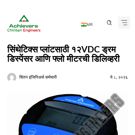
Skip
to
MR
content
EN
DE
सिंथेटिक्स प्लांटसाठी १२VDC ड्रम
FR
डिस्पेंसर आणि फ्लो मीटरची डिलिव्हरी
IT
ES
चिंतन इंजिनिअर्स कर्मचारी
मे ८, २०२६
GU
HI
KN
TA
TE