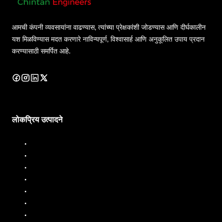
आमची कंपनी व्यवसायांना वाढण्यास, त्यांच्या प्रेक्षकांशी जोडण्यास आणि दीर्घकालीन
यश मिळविण्यास मदत करणारे नाविन्यपूर्ण, विश्वासार्ह आणि अनुकूलित उपाय प्रदान
करण्यासाठी समर्पित आहे.
लोकप्रिय उत्पादने
डिझेल डिस्पेंसर
डिझेल फ्लो मीटर
इंधन डिस्पेंसर
इंधन प्रवाह मीटर
लिक्विड बॅचिंग सिस्टम
मोबाईल इंधन डिस्पेंसर
तेल प्रवाह मीटर