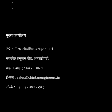
पीपी पंप
एसएस पंप
मुख्य कार्यालय
29, भगीरथ औद्योगिक वसाहत भाग 1,
नगरवेल हनुमान रोड, अमराईवाडी,
अहमदाबाद-३८००२६ भारत
ई-मेल : sales@chintanengineers.in
संपर्क : +९१-९९७४१९२७३१