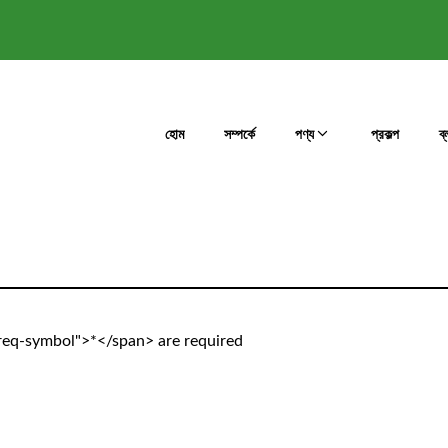
হোম
সম্পর্কে
পণ্য
প্রকল্প
ব
-req-symbol">*</span> are required