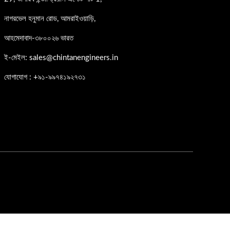
নাগরভেল হনুমান রোড, আমরাইওয়াড়ি,
আহমেদাবাদ-৩৮০০২৬ ভারত
ই-মেইল: sales@chintanengineers.in
যোগাযোগ : +৯১-৯৯৭৪১৯২৭৩১