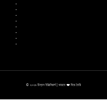
ডিজেল ফ্লো মিটার
জ্বালানি বিতরণকারী
জ্বালানি প্রবাহ মিটার
তরল ব্যাচিং সিস্টেম
মোবাইল ফুয়েল ডিসপেনসার
তেল প্রবাহ মিটার
পিপি পাম্প
এসএস পাম্প
© ২০২৬ চিন্তন ইঞ্জিনিয়ার্স | ভারতে ❤️ দিয়ে তৈরি