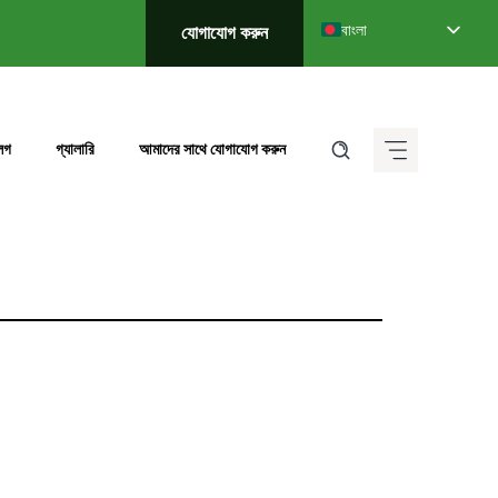
বাংলা
যোগাযোগ করুন
English
Deutsch (Sie)
Français
্লগ
গ্যালারি
আমাদের সাথে যোগাযোগ করুন
Italiano
Español de México
ગુજરાતી
हिन्दी
ಕನ್ನಡ
मराठी
தமிழ்
తెలుగు
العربية