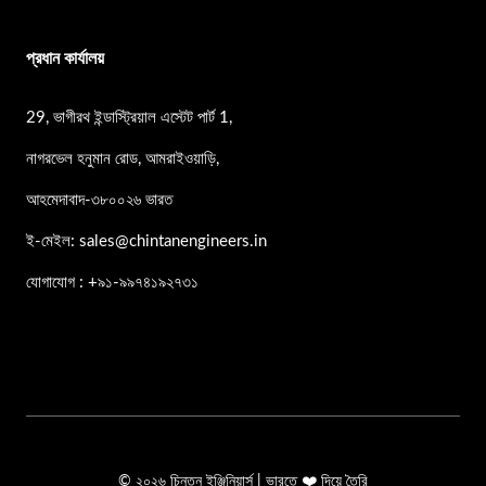
প্রধান কার্যালয়
29, ভাগীরথ ইন্ডাস্ট্রিয়াল এস্টেট পার্ট 1,
নাগরভেল হনুমান রোড, আমরাইওয়াড়ি,
আহমেদাবাদ-৩৮০০২৬ ভারত
ই-মেইল: sales@chintanengineers.in
যোগাযোগ : +৯১-৯৯৭৪১৯২৭৩১
© ২০২৬ চিন্তন ইঞ্জিনিয়ার্স | ভারতে ❤️ দিয়ে তৈরি