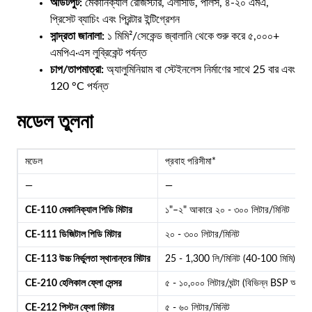
আউটপুট:
মেকানিক্যাল রেজিস্টার, এলসিডি, পালস, ৪-২০ এমএ,
প্রিসেট ব্যাচিং এবং প্রিন্টার ইন্টিগ্রেশন
সান্দ্রতা জানালা:
১ মিমি²/সেকেন্ড জ্বালানি থেকে শুরু করে ৫,০০০+
এমপিএ·এস লুব্রিকেন্ট পর্যন্ত
চাপ/তাপমাত্রা:
অ্যালুমিনিয়াম বা স্টেইনলেস নির্মাণের সাথে 25 বার এবং
120 °C পর্যন্ত
মডেল তুলনা
মডেল
প্রবাহ পরিসীমা*
—
—
CE-110 মেকানিক্যাল পিডি মিটার
১"–২" আকারে ২০ - ৩০০ লিটার/মিনিট
CE-111 ডিজিটাল পিডি মিটার
২০ - ৩০০ লিটার/মিনিট
CE-113 উচ্চ নির্ভুলতা স্থানান্তর মিটার
25 - 1,300 লি/মিনিট (40-100 মিমি)
CE-210 হেলিকাল ফ্লো সেন্সর
৫ - ১০,০০০ লিটার/ঘন্টা (বিভিন্ন BSP আকার
CE-212 পিস্টন ফ্লো মিটার
৫ - ৬০ লিটার/মিনিট