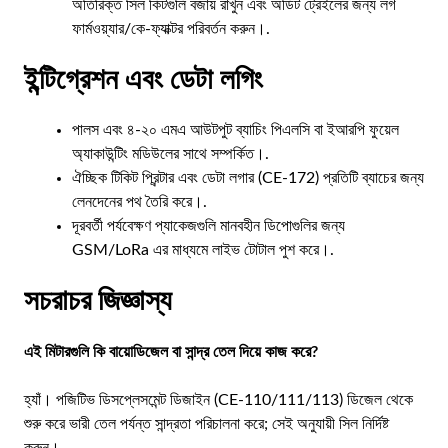
অতিরিক্ত সিল কিটগুলি বজায় রাখুন এবং অডিট ট্রেইলের জন্য লগ
ফার্মওয়্যার/কে-ফ্যাক্টর পরিবর্তন করুন।.
ইন্টিগ্রেশন এবং ডেটা লগিং
পালস এবং ৪-২০ এমএ আউটপুট ব্যাচিং পিএলসি বা ইআরপি ফুয়েল
অ্যাকাউন্টিং মডিউলের সাথে সম্পর্কিত।.
ঐচ্ছিক টিকিট প্রিন্টার এবং ডেটা লগার (CE-172) প্রতিটি ব্যাচের জন্য
লেনদেনের পথ তৈরি করে।.
দূরবর্তী পর্যবেক্ষণ প্যাকেজগুলি মানবহীন ডিপোগুলির জন্য
GSM/LoRa এর মাধ্যমে লাইভ টোটাল পুশ করে।.
সচরাচর জিজ্ঞাস্য
এই মিটারগুলি কি বায়োডিজেল বা সান্দ্র তেল দিয়ে কাজ করে?
হ্যাঁ। পজিটিভ ডিসপ্লেসমেন্ট ডিজাইন (CE-110/111/113) ডিজেল থেকে
শুরু করে ভারী তেল পর্যন্ত সান্দ্রতা পরিচালনা করে; সেই অনুযায়ী সিল নির্দিষ্ট
করুন।.