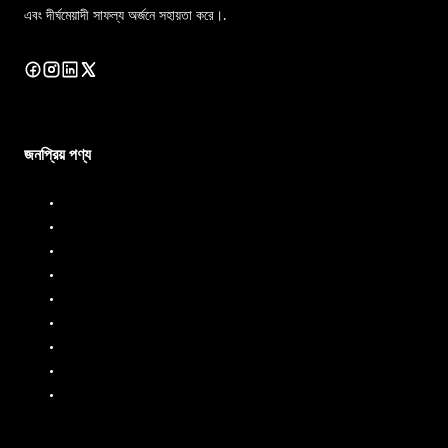
এবং দীর্ঘমেয়াদী সাফল্য অর্জনে সহায়তা করে।.
জনপ্রিয় পণ্য
ডিজেল ডিসপেনসার
ডিজেল ফ্লো মিটার
জ্বালানি বিতরণকারী
জ্বালানি প্রবাহ মিটার
তরল ব্যাচিং সিস্টেম
মোবাইল ফুয়েল ডিসপেনসার
তেল প্রবাহ মিটার
পিপি পাম্প
এসএস পাম্প