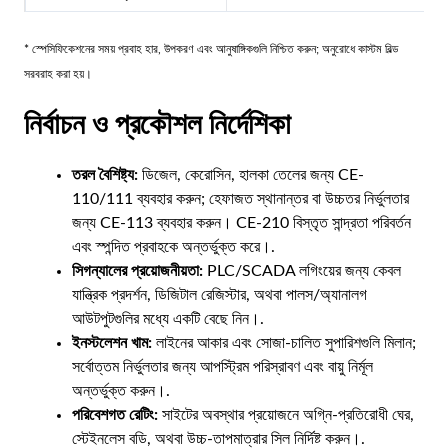
* স্পেসিফিকেশনের সময় প্রবাহ হার, উপকরণ এবং আনুষাঙ্গিকগুলি নিশ্চিত করুন; অনুরোধে কাস্টম বিল্ড
সরবরাহ করা হয়।
নির্বাচন ও প্রকৌশল নির্দেশিকা
তরল বৈশিষ্ট্য:
ডিজেল, কেরোসিন, হালকা তেলের জন্য CE-
110/111 ব্যবহার করুন; হেফাজত স্থানান্তর বা উচ্চতর নির্ভুলতার
জন্য CE-113 ব্যবহার করুন। CE-210 বিস্তৃত সান্দ্রতা পরিবর্তন
এবং স্পন্দিত প্রবাহকে অন্তর্ভুক্ত করে।.
সিগন্যালের প্রয়োজনীয়তা:
PLC/SCADA লগিংয়ের জন্য কেবল
যান্ত্রিক প্রদর্শন, ডিজিটাল রেজিস্টার, অথবা পালস/অ্যানালগ
আউটপুটগুলির মধ্যে একটি বেছে নিন।.
ইনস্টলেশন খাম:
লাইনের আকার এবং সোজা-চালিত সুপারিশগুলি মিলান;
সর্বোত্তম নির্ভুলতার জন্য আপস্ট্রিম পরিস্রাবণ এবং বায়ু নির্মূল
অন্তর্ভুক্ত করুন।.
পরিবেশগত রেটিং:
সাইটের অবস্থার প্রয়োজনে অগ্নি-প্রতিরোধী ঘের,
স্টেইনলেস বডি, অথবা উচ্চ-তাপমাত্রার সিল নির্দিষ্ট করুন।.