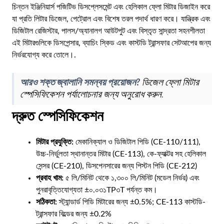
চিন্তন ইঞ্জিনিয়ার্স পজিটিভ ডিসপ্লেসমেন্ট এবং হেলিকাল ফ্লো মিটার ডিজাইন করে
TE
যা প্রতি লিটার ডিজেল, পেট্রোল এবং বিশেষ তরল পদার্থ ধারণ করে। যান্ত্রিক এবং
AR
ডিজিটাল রেজিস্টার, পালস/অ্যানালগ আউটপুট এবং বিস্তৃত সান্দ্রতা সহনশীলতা
এই মিটারগুলিকে ডিসপেন্সার, ব্যাচিং স্কিড এবং কাস্টডি ট্রান্সফার সেটআপের জন্য
ML
নির্ভরযোগ্য করে তোলে।.
PT
RU
আরও শক্ত জ্বালানি সমন্বয় প্রয়োজন?
ডিজেল ফ্লো মিটার
স্পেসিফিকেশন পর্যালোচনার জন্য অনুরোধ করুন
.
দ্রুত স্পেসিফিকেশন
মিটার প্রযুক্তি:
মেকানিক্যাল ও ডিজিটাল পিডি (CE-110/111),
উচ্চ-নির্ভুলতা স্থানান্তর মিটার (CE-113), কে-ফ্যাক্টর সহ হেলিকাল
সেন্সর (CE-210), ডিসপেনসারের জন্য পিস্টন পিডি (CE-212)
প্রবাহ খাম:
৫ লি/মিনিট থেকে ১,৩০০ লি/মিনিট (মডেল নির্ভর) এবং
পুনরাবৃত্তিযোগ্যতা ±০.০৩১TP৩T পর্যন্ত কম।
সঠিকতা:
স্ট্যান্ডার্ড পিডি মিটারের জন্য ±0.5%; CE-113 কাস্টডি-
ট্রান্সফার বিল্ডের জন্য ±0.2%