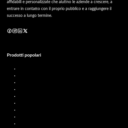
affidabili e personalizzate che aiutino le aziende a crescere, a
entrare in contatto con il proprio pubblico e a raggiungere il
successo a lungo termine.
Prodotti popolari
Distributore di gasolio
Misuratore di portata diesel
Distributore di carburante
Misuratore di portata del carburante
Sistema di dosaggio di liquidi
Distributore di carburante mobile
Misuratori di portata dell'olio
Pompe PP
Pompe SS