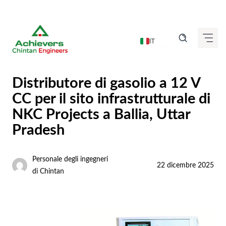
Vai
al
IT
contenuto
EN
DE
Distributore di gasolio a 12 V
FR
CC per il sito infrastrutturale di
ES
NKC Projects a Ballia, Uttar
Pradesh
GU
HI
Personale degli ingegneri
KN
22 dicembre 2025
di Chintan
MR
TA
TE