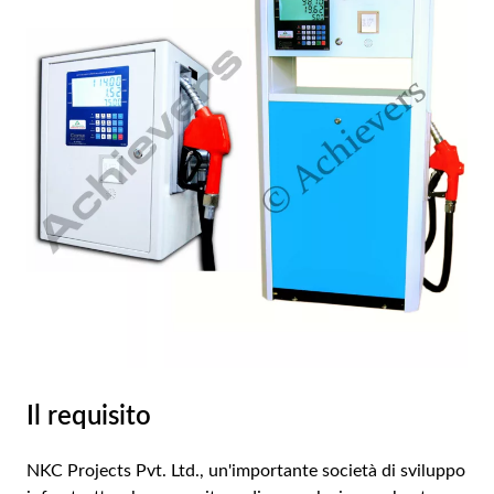
AR
BN
ML
PT
RU
Il requisito
NKC Projects Pvt. Ltd., un'importante società di sviluppo