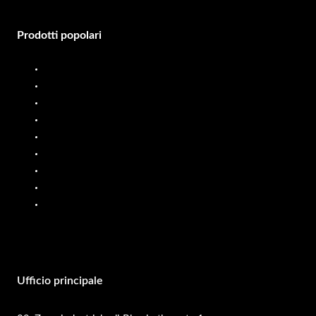
Prodotti popolari
Distributore di gasolio
Misuratore di portata diesel
Distributore di carburante
Misuratore di portata del carburante
Sistema di dosaggio di liquidi
Distributore di carburante mobile
Misuratori di portata dell'olio
Pompe PP
Pompe SS
Ufficio principale