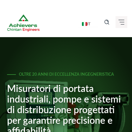
Vai
al
IT
contenuto
EN
DE
FR
ES
OLTRE 20 ANNI DI ECCELLENZA INGEGNERISTICA
GU
HI
Misuratori di portata
KN
industriali, pompe e sistemi
MR
di distribuzione progettati
TA
per garantire precisione e
TE
affidabilità