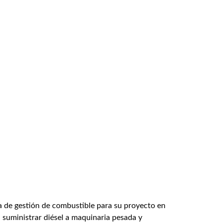
മലയാളം
Português
Русский
a de gestión de combustible para su proyecto en
a suministrar diésel a maquinaria pesada y