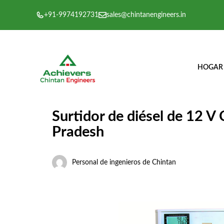
Saltar
+91-9974192731
sales@chintanengineers.in
al
contenido
HOGAR
Surtidor de diésel de 12 V 
Pradesh
Personal de ingenieros de Chintan