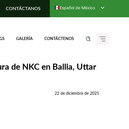
Español de México
CONTÁCTANOS
English
Deutsch (Sie)
Français
GS
GALERÍA
CONTÁCTENOS
Italiano
ગુજરાતી
हिन्दी
ura de NKC en Ballia, Uttar
ಕನ್ನಡ
मराठी
தமிழ்
22 de diciembre de 2025
తెలుగు
العربية
বাংলা