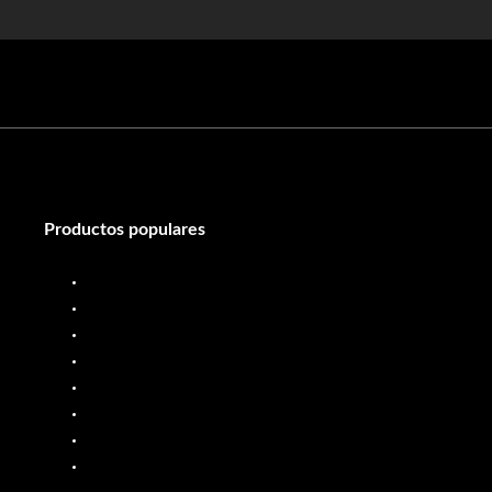
Productos populares
Surtidor de diésel
Medidor de flujo diésel
Surtidor de combustible
Medidor de flujo de combustible
Sistema de dosificación de líquidos
Surtidor de combustible móvil
Medidores de flujo de aceite
Bombas de PP