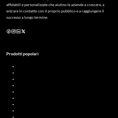
affidabili e personalizzate che aiutino le aziende a crescere, a
entrare in contatto con il proprio pubblico e a raggiungere il
successo a lungo termine.
Prodotti popolari
Distributore di gasolio
Misuratore di portata diesel
Distributore di carburante
Misuratore di portata del carburante
Sistema di dosaggio di liquidi
Distributore di carburante mobile
Misuratori di portata dell'olio
Pompe PP
Pompe SS