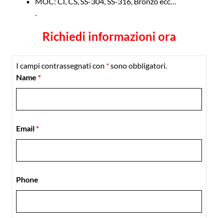
MOC: CI, CS, SS-304, SS-316, Bronzo ecc…
.
Richiedi informazioni ora
I campi contrassegnati con
*
sono obbligatori.
Name
*
Email
*
Phone