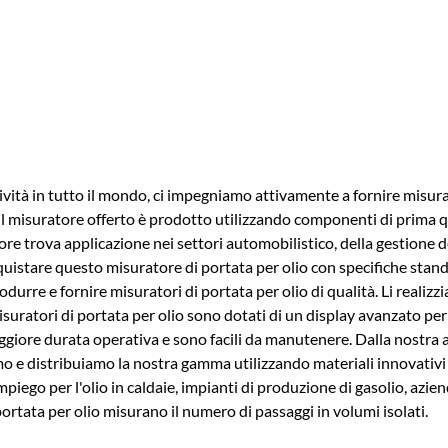
ività in tutto il mondo, ci impegniamo attivamente a fornire misurat
l misuratore offerto è prodotto utilizzando componenti di prima qu
e trova applicazione nei settori automobilistico, della gestione del 
acquistare questo misuratore di portata per olio con specifiche stand
durre e fornire misuratori di portata per olio di qualità. Li realiz
suratori di portata per olio sono dotati di un display avanzato per o
ggiore durata operativa e sono facili da manutenere. Dalla nostra
 e distribuiamo la nostra gamma utilizzando materiali innovativi ch
mpiego per l'olio in caldaie, impianti di produzione di gasolio, aziend
 portata per olio misurano il numero di passaggi in volumi isolati.