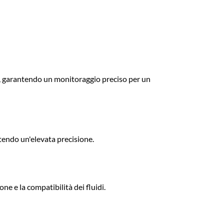
മലയാളം
Português
Русский
ali, garantendo un monitoraggio preciso per un
ntendo un'elevata precisione.
one e la compatibilità dei fluidi.