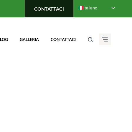
Italiano
CONTATTACI
English
Deutsch (Sie)
Français
LOG
GALLERIA
CONTATTACI
Español de México
ગુજરાતી
हिन्दी
ಕನ್ನಡ
मराठी
தமிழ்
తెలుగు
العربية
বাংলা