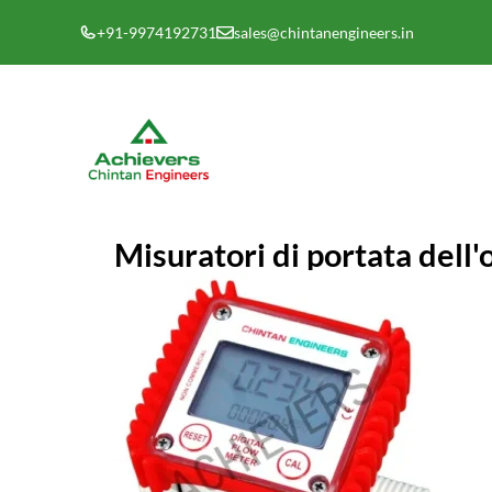
Vai
+91-9974192731
sales@chintanengineers.in
al
contenuto
Misuratori di portata dell'o