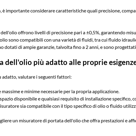
è importante considerare caratteristiche quali precisione, compatibil
ell'olio offrono livelli di precisione pari a ±0,5%, garantendo misur
lio sono compatibili con una varietà di fluidi, tra cui fluido idrauli
o dotati di ampie garanzie, talvolta fino a 2 anni, e sono progettati p
a dell'olio più adatto alle proprie esigenz
ù adatto, valutare i seguenti fattori:
 massime e minime necessarie per la propria applicazione.
pazio disponibile e qualsiasi requisito di installazione specifico, 
suratore sia compatibile con il tipo specifico di olio o fluido utilizz
liere un misuratore di portata dell'olio che offra prestazioni e affid