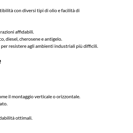
ità con diversi tipi di olio e facilità di
azioni affidabili.
co, diesel, cherosene e antigelo.
er resistere agli ambienti industriali più difficili.
e
come il montaggio verticale o orizzontale.
ato.
abilità ottimali.