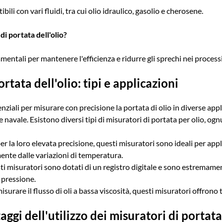
bili con vari fluidi, tra cui olio idraulico, gasolio e cherosene.
i portata dell'olio?
entali per mantenere l'efficienza e ridurre gli sprechi nei processi 
rtata dell'olio: tipi e applicazioni
ziali per misurare con precisione la portata di olio in diverse appli
e navale. Esistono diversi tipi di misuratori di portata per olio, og
r la loro elevata precisione, questi misuratori sono ideali per applic
ente dalle variazioni di temperatura.
i misuratori sono dotati di un registro digitale e sono estremament
 pressione.
isurare il flusso di oli a bassa viscosità, questi misuratori offrono 
aggi dell'utilizzo dei misuratori di portata