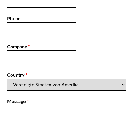
AR
BN
Phone
ML
PT
RU
Company
*
Country
*
Message
*