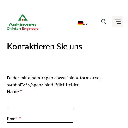
Zum
Inhalt
DE
springen
EN
FR
Kontaktieren Sie uns
IT
ES
GU
Felder mit einem <span class="ninja-forms-req-
HI
symbol">*</span> sind Pflichtfelder
Name
*
KN
MR
TA
Email
*
TE