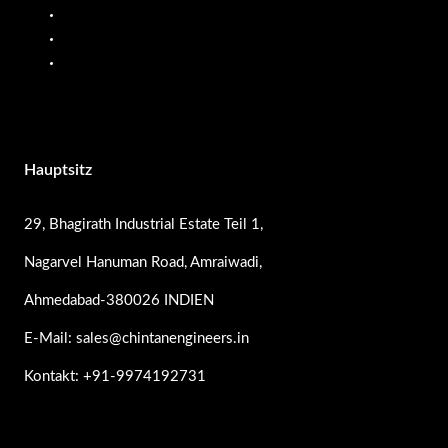
Öldurchflussmesser
PP-Pumpen
Edelstahlpumpen
Hauptsitz
29, Bhagirath Industrial Estate Teil 1,
Nagarvel Hanuman Road, Amraiwadi,
Ahmedabad-380026 INDIEN
E-Mail: sales@chintanengineers.in
Kontakt: +91-9974192731