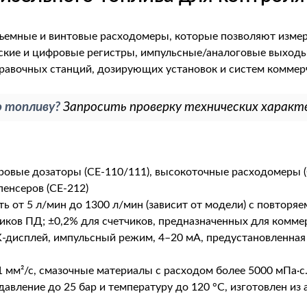
бъемные и винтовые расходомеры, которые позволяют изме
ские и цифровые регистры, импульсные/аналоговые выходы
авочных станций, дозирующих установок и систем коммерч
о топливу?
Запросить проверку технических характ
овые дозаторы (CE-110/111), высокоточные расходомеры (
пенсеров (CE-212)
 от 5 л/мин до 1300 л/мин (зависит от модели) с повторя
иков ПД; ±0,2% для счетчиков, предназначенных для коммер
дисплей, импульсный режим, 4–20 мА, предустановленная 
1 мм²/с, смазочные материалы с расходом более 5000 мПа·с
авление до 25 бар и температуру до 120 °C, изготовлен и