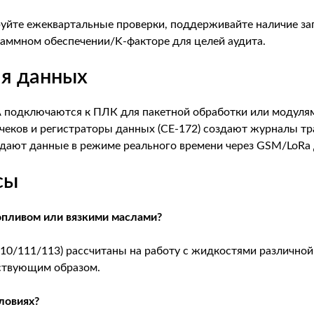
йте ежеквартальные проверки, поддерживайте наличие за
раммном обеспечении/K-факторе для целей аудита.
ия данных
подключаются к ПЛК для пакетной обработки или модулям 
еков и регистраторы данных (CE-172) создают журналы тр
дают данные в режиме реального времени через GSM/LoRa 
сы
опливом или вязкими маслами?
10/111/113) рассчитаны на работу с жидкостями различной 
тствующим образом.
ловиях?