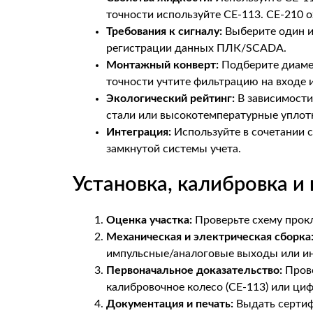
точности используйте CE-113. CE-210 
Требования к сигналу:
Выберите один и
регистрации данных ПЛК/SCADA.
Монтажный конверт:
Подберите диаме
точности учтите фильтрацию на входе и
Экологический рейтинг:
В зависимости
стали или высокотемпературные уплот
Интеграция:
Используйте в сочетании 
замкнутой системы учета.
Установка, калибровка и
Оценка участка:
Проверьте схему прокл
Механическая и электрическая сборка
импульсные/аналоговые выходы или и
Первоначальное доказательство:
Прове
калибровочное колесо (CE-113) или ци
Документация и печать:
Выдать сертиф