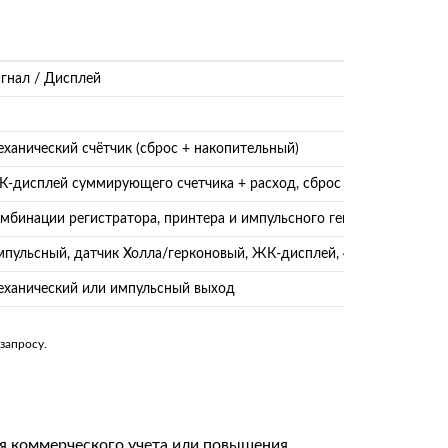
гнал / Дисплей
ханический счётчик (сброс + накопительный)
-дисплей суммирующего счетчика + расход, сброс + накопительны
мбинации регистратора, принтера и импульсного генератора
пульсный, датчик Холла/герконовый, ЖК-дисплей, 4–20 мА
ханический или импульсный выход
запросу.
ля коммерческого учета или повышения