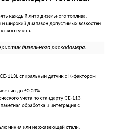
বাংলা
മലയാളം
рять каждый литр дизельного топлива,
Português
 и широкий диапазон допустимых вязкостей
еского учета.
еристик дизельного расходомера
.
CE-113), спиральный датчик с K-фактором
емостью до ±0,03%
ческого учета по стандарту CE-113.
пакетная обработка и интеграция с
.
з алюминия или нержавеющей стали.