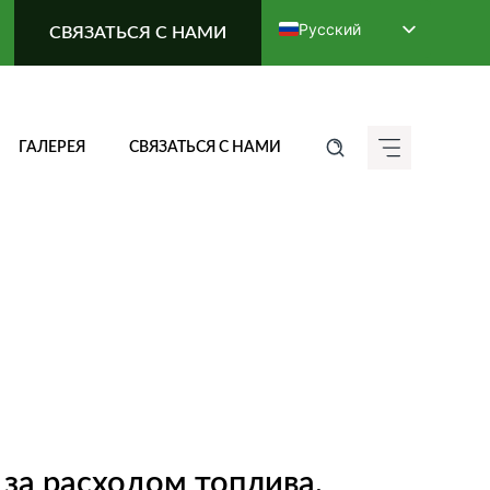
Русский
СВЯЗАТЬСЯ С НАМИ
English
Deutsch (Sie)
Français
ГАЛЕРЕЯ
СВЯЗАТЬСЯ С НАМИ
Italiano
Español de México
ગુજરાતી
हिन्दी
ಕನ್ನಡ
मराठी
தமிழ்
తెలుగు
العربية
 за расходом топлива.