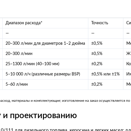
Диапазон расхода*
Точность
Си
—
—
—
20–300 л/мин для диаметров 1–2 дюйма
±0,5%
Ме
20–300 л/мин
±0,5%
ЖК
25–1300 л/мин (40–100 мм)
±0,2%
Ко
5–10 000 л/ч (различные размеры BSP)
±0,5% или ±1%
Им
5–60 л/мин
±0,2%
Ме
сход, материалы и комплектующие; изготовление на заказ осуществляется по 
 и проектированию
0/111 для дизельного топлива, керосина и легких масел; д