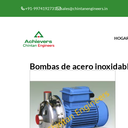
Saltar
+91-9974192731
sales@chintanengineers.in
al
contenido
HOGA
Bombas de acero inoxidab