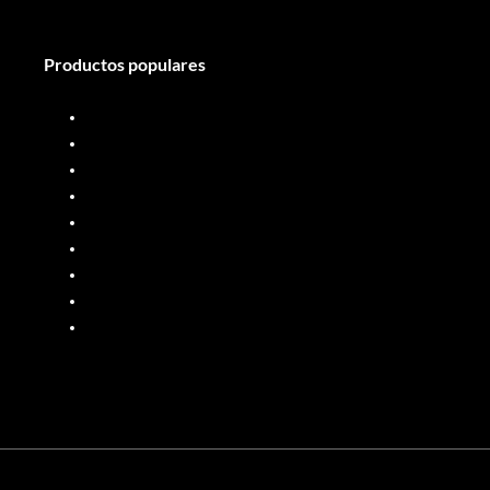
Productos populares
Surtidor de diésel
Medidor de flujo diésel
Surtidor de combustible
Medidor de flujo de combustible
Sistema de dosificación de líquidos
Surtidor de combustible móvil
Medidores de flujo de aceite
Bombas de PP
Bombas de acero inoxidable