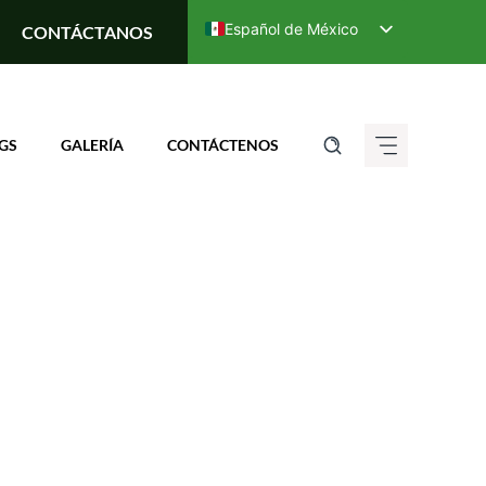
Español de México
CONTÁCTANOS
English
Deutsch (Sie)
Français
GS
GALERÍA
CONTÁCTENOS
Italiano
ગુજરાતી
हिन्दी
ಕನ್ನಡ
मराठी
தமிழ்
తెలుగు
العربية
বাংলা