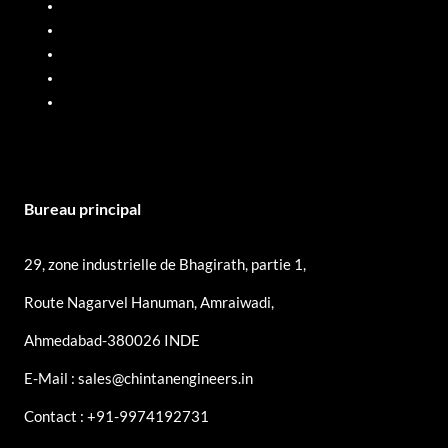
Système de dosage de liquides
Distributeur de carburant mobile
Débitmètres d'huile
Pompes PP
Pompes SS
Bureau principal
29, zone industrielle de Bhagirath, partie 1,
Route Nagarvel Hanuman, Amraiwadi,
Ahmedabad-380026 INDE
E-Mail : sales@chintanengineers.in
Contact : +91-9974192731