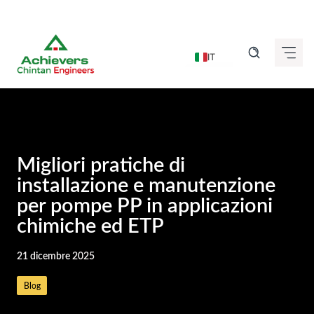
Vai
al
IT
contenuto
EN
DE
FR
ES
Migliori pratiche di
GU
installazione e manutenzione
per pompe PP in applicazioni
HI
chimiche ed ETP
KN
MR
21 dicembre 2025
TA
Blog
TE