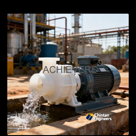
AR
BN
ML
PT
RU