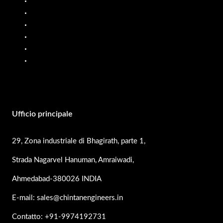
Misuratore di portata del carburante
Sistema di dosaggio di liquidi
Distributore di carburante mobile
Misuratori di portata dell'olio
Pompe PP
Pompe SS
Ufficio principale
29, Zona industriale di Bhagirath, parte 1,
Strada Nagarvel Hanuman, Amraiwadi,
Ahmedabad-380026 INDIA
E-mail: sales@chintanengineers.in
Contatto: +91-9974192731