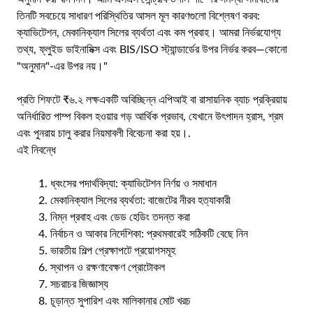
তিনটি সবচেয়ে সাধারণ পরিস্থিতির আসল মূল কারণগুলো বিশ্লেষণ করব:
ক্যাভিটেশন, মেকানিক্যাল সিলের ব্যর্থতা এবং কম প্রবাহ। আমরা নির্ভরযোগ্য
তথ্য, ফ্লুইড ডাইনামিক্স এবং BIS/ISO স্ট্যান্ডার্ডের উপর নির্ভর করব—কোনো
"অনুমান"-এর উপর নয়।"
প্রতি শিফটে ₹৬.২ লক্ষ
একটি অবিচ্ছিন্ন এপিআই বা রাসায়নিক ব্যাচ প্রক্রিয়ায়
অনির্ধারিত পাম্প বিকল হওয়ার গড় আর্থিক প্রভাব, যেখানে উৎপাদন হ্রাস, শ্রম
এবং পুনরায় চালু করার নিয়মাবলী বিবেচনা করা হয়।.
এই নিবন্ধে
ধ্বংসের পদার্থবিদ্যা: ক্যাভিটেশন নির্ণয় ও সমাধান
মেকানিক্যাল সিলের ব্যর্থতা: বাজেটের নীরব হত্যাকারী
নিম্ন প্রবাহ এবং ডেড হেডিং তদন্ত করা
নির্বাচন ও আকার নির্দেশিকা: প্রথমবারেই সঠিকটি বেছে নিন
ভারতীয় শিল্প প্রেক্ষাপটে প্রয়োগসমূহ
স্থাপন ও রক্ষণাবেক্ষণ প্রোটোকল
সচরাচর জিজ্ঞাস্য
চূড়ান্ত সুপারিশ এবং মালিকানার মোট খরচ