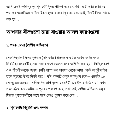
আমি যথেষ্ট ক্ষতিগ্রস্ত শ্যাফট স্লিভ পরীক্ষা করে দেখেছি, তাই আমি জানি যে
পাম্পের মেকানিক্যাল সিল বিকল হওয়ার কারণ খুব কম ক্ষেত্রেই সিলটি নিজে থেকে
শুরু হয়।.
আপনার সীলগুলো মারা যাওয়ার আসল কারণগুলো
১. শুষ্ক চালনা (তাপীয় অভিঘাত)
মেকানিক্যাল সিলের পৃষ্ঠতল (সাধারণত সিলিকন কার্বাইড অথবা কার্বন বনাম
সিরামিক) কয়েকটি হালকা রেখার মতো সমতল করে মেশিনিং করা হয়। পিচ্ছিলকরণ
এবং শীতলীকরণের জন্য এগুলি পাম্প করা মাধ্যম থেকে আসা একটি আণুবীক্ষণিক
তরল স্তরের উপর নির্ভর করে। যদি পাম্পটি শুষ্ক অবস্থায় চলে—এমনকি ৩০
সেকেন্ডের জন্যও—ঘর্ষণজনিত তাপ দ্রুত ২০০°C-এর উপরে উঠে যায়। যখন
তরল হঠাৎ করে কেসিং-এ পুনরায় প্রবেশ করে, তখন এই তাপীয় অভিঘাত ভঙ্গুর
সিলের পৃষ্ঠতলগুলিকে সঙ্গে সঙ্গে ভেঙে চুরমার করে দেয়।.
২. শ্যাফটের বিচ্যুতি এবং কম্পন