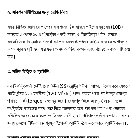
২. সাকশন পাইপিংয়ের জন্য ১০ডি নিয়ম
সর্বদা নিশ্চিত করুন যে পাম্পের সাকশনের ঠিক সামনে পাইপের ব্যাসের (10D)
অন্তত ৫ থেকে ১০ গুণ দৈর্ঘ্যের একটি সোজা ও নিরবচ্ছিন্ন পাইপ রয়েছে।
সরাসরি সাকশন ফ্ল্যাঞ্জে এলবো স্থাপন করলে ইম্পেলার আই-এর মধ্যে অশান্ত ও
অসম প্রবাহ সৃষ্টি হয়, যার ফলে অসম লোডিং, কম্পন এবং বিয়ারিং অকালে নষ্ট হয়ে
যায়।.
৩. সঠিক ভিত্তি ও গ্রাউটিং
একটি শক্তিশালী স্টেইনলেস স্টিল (SS) সেন্ট্রিফিউগাল পাম্প, বিশেষ করে যেগুলো
প্রতি ঘন্টায় ১২০ ঘনমিটার (120 M³/hr) পাম্প করতে পারে, তা উল্লেখযোগ্য
পরিমাণে টর্ক (torque) উৎপন্ন করে। বেসপ্লেটটিকে অবশ্যই একটি নিরেট
কংক্রিটের কাঠামোর সাথে বোল্ট দিয়ে আটকাতে হবে, যার ভর পাম্প এবং মোটরের
সম্মিলিত ভরের চেয়ে কমপক্ষে তিনগুণ বেশি হবে। পরিচালনকালীন কম্পন শোষণের
জন্য বেসপ্লেটটিকে নন-শ্রিঙ্ক ইপোক্সি গ্রাউট দিয়ে ভালোভাবে গ্রাউট করুন।.
আপনার প্ল্যান্টের তরল স্থানান্তর ব্যবস্থা আপগ্রেড করছেন?