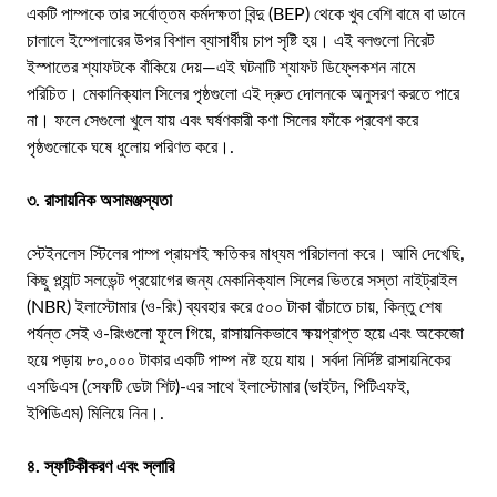
একটি পাম্পকে তার সর্বোত্তম কর্মদক্ষতা বিন্দু (BEP) থেকে খুব বেশি বামে বা ডানে
চালালে ইম্পেলারের উপর বিশাল ব্যাসার্ধীয় চাপ সৃষ্টি হয়। এই বলগুলো নিরেট
ইস্পাতের শ্যাফটকে বাঁকিয়ে দেয়—এই ঘটনাটি শ্যাফট ডিফ্লেকশন নামে
পরিচিত। মেকানিক্যাল সিলের পৃষ্ঠগুলো এই দ্রুত দোলনকে অনুসরণ করতে পারে
না। ফলে সেগুলো খুলে যায় এবং ঘর্ষণকারী কণা সিলের ফাঁকে প্রবেশ করে
পৃষ্ঠগুলোকে ঘষে ধুলোয় পরিণত করে।.
৩. রাসায়নিক অসামঞ্জস্যতা
স্টেইনলেস স্টিলের পাম্প প্রায়শই ক্ষতিকর মাধ্যম পরিচালনা করে। আমি দেখেছি,
কিছু প্ল্যান্ট সলভেন্ট প্রয়োগের জন্য মেকানিক্যাল সিলের ভিতরে সস্তা নাইট্রাইল
(NBR) ইলাস্টোমার (ও-রিং) ব্যবহার করে ৫০০ টাকা বাঁচাতে চায়, কিন্তু শেষ
পর্যন্ত সেই ও-রিংগুলো ফুলে গিয়ে, রাসায়নিকভাবে ক্ষয়প্রাপ্ত হয়ে এবং অকেজো
হয়ে পড়ায় ৮০,০০০ টাকার একটি পাম্প নষ্ট হয়ে যায়। সর্বদা নির্দিষ্ট রাসায়নিকের
এসডিএস (সেফটি ডেটা শিট)-এর সাথে ইলাস্টোমার (ভাইটন, পিটিএফই,
ইপিডিএম) মিলিয়ে নিন।.
৪. স্ফটিকীকরণ এবং স্লারি