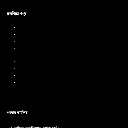
জনপ্রিয় পণ্য
ডিজেল ডিসপেনসার
ডিজেল ফ্লো মিটার
জ্বালানি বিতরণকারী
জ্বালানি প্রবাহ মিটার
তরল ব্যাচিং সিস্টেম
মোবাইল ফুয়েল ডিসপেনসার
তেল প্রবাহ মিটার
পিপি পাম্প
এসএস পাম্প
প্রধান কার্যালয়