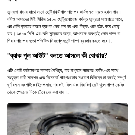
সান্দ্রতা বাড়ার সাথে সাথে সেন্ট্রিফিউগাল পাম্পের কার্যক্ষমতা দ্রুত হ্রাস পায়।
যদিও আমাদের সিই সিরিজ ১৫০০ সেন্ট্রিপোয়েজ পর্যন্ত সান্দ্রতা সামলাতে পারে,
এর বেশি ব্যবহার করলে ব্যাপক হেড লস হয় এবং বিদ্যুৎ খরচ হঠাৎ করে বেড়ে
যায়। ১৫০০ সিপি-এর বেশি সান্দ্রতার জন্য, আপনাকে অবশ্যই লোব পাম্প বা
গিয়ার পাম্পের মতো পজিটিভ ডিসপ্লেসমেন্ট পাম্প ব্যবহার করতে হবে।.
"ব্যাক পুল আউট" বলতে আসলে কী বোঝায়?
এটি একটি কাঠামোগত নকশার বৈশিষ্ট্য, যার মাধ্যমে সামনের কেসিং-এর সাথে
সংযুক্ত ভারী সাকশন এবং ডিসচার্জ পাইপগুলোর সংযোগ বিচ্ছিন্ন না করেই সম্পূর্ণ
ঘূর্ণায়মান অংশটিকে (ইম্পেলার, শ্যাফট, সিল এবং বিয়ারিং) বোল্ট খুলে পাম্প কেসিং
থেকে পেছনের দিকে টেনে বের করা যায়।.