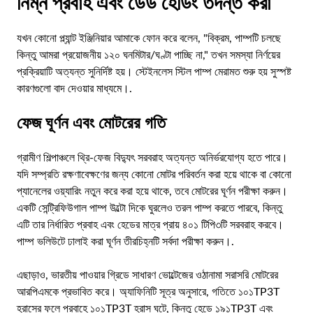
নিম্ন প্রবাহ এবং ডেড হেডিং তদন্ত করা
যখন কোনো প্ল্যান্ট ইঞ্জিনিয়ার আমাকে ফোন করে বলেন, "বিক্রম, পাম্পটি চলছে
কিন্তু আমরা প্রয়োজনীয় ১২০ ঘনমিটার/ঘণ্টা পাচ্ছি না," তখন সমস্যা নির্ণয়ের
প্রক্রিয়াটি অত্যন্ত সুনির্দিষ্ট হয়। স্টেইনলেস স্টিল পাম্প মেরামত শুরু হয় সুস্পষ্ট
কারণগুলো বাদ দেওয়ার মাধ্যমে।.
ফেজ ঘূর্ণন এবং মোটরের গতি
গ্রামীণ শিল্পাঞ্চলে থ্রি-ফেজ বিদ্যুৎ সরবরাহ অত্যন্ত অনির্ভরযোগ্য হতে পারে।
যদি সম্প্রতি রক্ষণাবেক্ষণের জন্য কোনো মোটর পরিবর্তন করা হয়ে থাকে বা কোনো
প্যানেলের ওয়্যারিং নতুন করে করা হয়ে থাকে, তবে মোটরের ঘূর্ণন পরীক্ষা করুন।
একটি সেন্ট্রিফিউগাল পাম্প উল্টো দিকে ঘুরলেও তরল পাম্প করতে পারবে, কিন্তু
এটি তার নির্ধারিত প্রবাহ এবং হেডের মাত্র প্রায় ৪০১ টিপি৩টি সরবরাহ করবে।
পাম্প ভলিউটে ঢালাই করা ঘূর্ণন তীরচিহ্নটি সর্বদা পরীক্ষা করুন।.
এছাড়াও, ভারতীয় পাওয়ার গ্রিডে সাধারণ ভোল্টেজের ওঠানামা সরাসরি মোটরের
আরপিএমকে প্রভাবিত করে। অ্যাফিনিটি সূত্র অনুসারে, গতিতে ১০১TP3T
হ্রাসের ফলে প্রবাহে ১০১TP3T হ্রাস ঘটে, কিন্তু হেডে ১৯১TP3T এবং