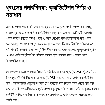
ধ্বংসের পদার্থবিদ্যা: ক্যাভিটেশন নির্ণয় ও
সমাধান
আপনার পাম্প থেকে যদি এমন শব্দ হয় যেন এক মুঠো মার্বেল পাম্প করা হচ্ছে,
তাহলে বুঝতে হবে আপনি ক্যাভিটেশন সমস্যায় পড়েছেন। এটি এই সমস্যার
একটি অতি পরিচিত লক্ষণ। তবুও, আমি দেখেছি রক্ষণাবেক্ষণকারী দল একটি
কোলাহলপূর্ণ পাম্পকে শান্ত করার জন্য এক মাসে তিনবার বিয়ারিং পরিবর্তন করে,
এই বিষয়টি সম্পর্কে তারা সম্পূর্ণ উদাসীন থাকে যে তরল বাষ্পের বুদবুদগুলো ম্যাক
১-এরও বেশি আণুবীক্ষণিক গতিতে তাদের ইম্পেলারের সাথে ধাক্কা খেয়ে
বিস্ফোরিত হচ্ছে।.
যখন পাম্পের জন্য প্রয়োজনীয় নেট পজিটিভ সাকশন হেড (NPSHr)-এর নিচে
উপলব্ধ নেট পজিটিভ সাকশন হেড (NPSHa) নেমে যায়, তখন ক্যাভিটেশন
ঘটে। ইম্পেলারের কেন্দ্রে স্থানীয় চাপ তরলের বাষ্পচাপের নিচে নেমে যায়, যার
ফলে তরলটি তাৎক্ষণিকভাবে ফুটে বাষ্পের বুদবুদে পরিণত হয়। এই বুদবুদগুলো যখন
ভলিউট কেসিং-এর উচ্চ-চাপ অঞ্চলে প্রবেশ করে, তখন সেগুলো প্রচণ্ডভাবে
ফেটে যায়।.