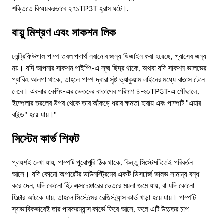
শক্তিতে বিস্ময়করভাবে ২৭১TP3T হ্রাস ঘটে।.
বায়ু মিশ্রণ এবং সাকশন লিক
সেন্ট্রিফিউগাল পাম্প তরল পদার্থ সরানোর জন্য ডিজাইন করা হয়েছে, গ্যাসের জন্য
নয়। যদি আপনার সাকশন পাইপিং-এ সূক্ষ্ম ছিদ্র থাকে, অথবা যদি সাকশন ভালভের
প্যাকিং আলগা থাকে, তাহলে পাম্প দ্বারা সৃষ্ট ভ্যাকুয়াম লাইনের মধ্যে বাতাস টেনে
নেবে। একবার কেসিং-এর ভেতরের বাতাসের পরিমাণ ৪-৬১TP3T-এ পৌঁছালে,
ইম্পেলার তরলের উপর থেকে তার আঁকড়ে ধরার ক্ষমতা হারায় এবং পাম্পটি "এয়ার
বাইন্ড" হয়ে যায়।"
সিস্টেম কার্ভ শিফট
প্রায়শই দেখা যায়, পাম্পটি পুরোপুরি ঠিক থাকে, কিন্তু সিস্টেমটিতেই পরিবর্তন
আসে। যদি কোনো অপারেটর ডাউনস্ট্রিমের একটি ডিসচার্জ ভালভ সামান্য বন্ধ
করে দেন, যদি কোনো হিট এক্সচেঞ্জারের ভেতরে ময়লা জমে যায়, বা যদি কোনো
ফিল্টার আটকে যায়, তাহলে সিস্টেমের রেজিস্ট্যান্স কার্ভ খাড়া হয়ে যায়। পাম্পটি
স্বাভাবিকভাবেই তার পারফরম্যান্স কার্ভে ফিরে আসে, ফলে এটি উচ্চতর চাপ