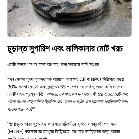
চূড়ান্ত সুপারিশ এবং মালিকানার মোট খরচ
একটি সস্তা পাম্পই হলো আপনার কেনা সবচেয়ে দামি সরঞ্জাম।.
যখন কোনো ক্রয় ব্যবস্থাপক আমাকে আমাদের CE বা BPO সিরিজের চেয়ে
30% সস্তা কোনো অফ-ব্র্যান্ডের SS পাম্পের দর দেখান, তখন আমি তাদের
একটি সহজ প্রশ্ন করি:
"আপনার রক্ষণাবেক্ষণ দল যখন নষ্ট হয়ে যাওয়া বোল্ট এবং
বেঁকে যাওয়া পাইপ নিয়ে হিমশিম খায়, তখন ৮ ঘণ্টা ধরে আপনার প্রক্রিয়াটি বন্ধ
থাকার খরচ কত?"
শিল্পোন্নত ভারতজুড়ে ২২ বছর ধরে মাঠপর্যায়ে ব্যর্থতার মধ্যবর্তী গড় সময়
(MTBF) পর্যবেক্ষণের তথ্যের ভিত্তিতে, আপনার কার্যক্রমের জন্য আমার
সুপারিশ নিচে দেওয়া হলো: