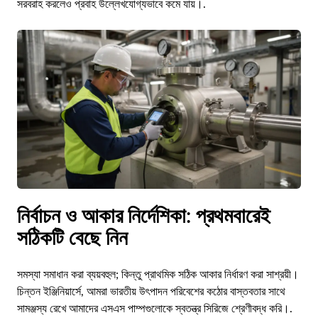
সরবরাহ করলেও প্রবাহ উল্লেখযোগ্যভাবে কমে যায়।.
নির্বাচন ও আকার নির্দেশিকা: প্রথমবারেই
সঠিকটি বেছে নিন
সমস্যা সমাধান করা ব্যয়বহুল; কিন্তু প্রাথমিক সঠিক আকার নির্ধারণ করা সাশ্রয়ী।
চিন্তন ইঞ্জিনিয়ার্সে, আমরা ভারতীয় উৎপাদন পরিবেশের কঠোর বাস্তবতার সাথে
সামঞ্জস্য রেখে আমাদের এসএস পাম্পগুলোকে স্বতন্ত্র সিরিজে শ্রেণীবদ্ধ করি।.