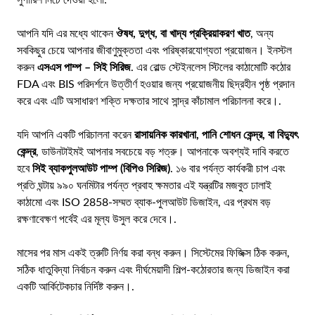
আপনি যদি এর মধ্যে থাকেন
ঔষধ, দুগ্ধ, বা খাদ্য প্রক্রিয়াকরণ খাত
, অন্য
সবকিছুর চেয়ে আপনার জীবাণুমুক্ততা এবং পরিষ্কারযোগ্যতা প্রয়োজন। ইনস্টল
করুন
এসএস পাম্প – সিই সিরিজ
. এর রোল্ড স্টেইনলেস স্টিলের কাঠামোটি কঠোর
FDA এবং BIS পরিদর্শনে উত্তীর্ণ হওয়ার জন্য প্রয়োজনীয় ছিদ্রহীন পৃষ্ঠ প্রদান
করে এবং এটি অসাধারণ শক্তি দক্ষতার সাথে সান্দ্র কাঁচামাল পরিচালনা করে।.
যদি আপনি একটি পরিচালনা করেন
রাসায়নিক কারখানা, পানি শোধন কেন্দ্র, বা বিদ্যুৎ
কেন্দ্র
, ডাউনটাইমই আপনার সবচেয়ে বড় শত্রু। আপনাকে অবশ্যই দাবি করতে
হবে
সিই ব্যাকপুলআউট পাম্প (বিপিও সিরিজ)
. ১৬ বার পর্যন্ত কার্যকরী চাপ এবং
প্রতি ঘন্টায় ৯৯০ ঘনমিটার পর্যন্ত প্রবাহ ক্ষমতার এই যন্ত্রটির মজবুত ঢালাই
কাঠামো এবং ISO 2858-সম্মত ব্যাক-পুলআউট ডিজাইন, এর প্রথম বড়
রক্ষণাবেক্ষণ পর্বেই এর মূল্য উসুল করে দেবে।.
মাসের পর মাস একই ত্রুটি নির্ণয় করা বন্ধ করুন। সিস্টেমের ফিজিক্স ঠিক করুন,
সঠিক ধাতুবিদ্যা নির্বাচন করুন এবং দীর্ঘমেয়াদী শিল্প-কঠোরতার জন্য ডিজাইন করা
একটি আর্কিটেকচার নির্দিষ্ট করুন।.