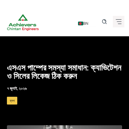
এড়িেয়
লেখায়
BN
যান
EN
DE
FR
IT
এসএস পাম্পের সমস্যা সমাধান: ক্যাভিটেশন
ES
ও সিলের লিকেজ ঠিক করুন
GU
৭ জুলাই, ২০২৬
HI
ব্লগ
KN
MR
TA