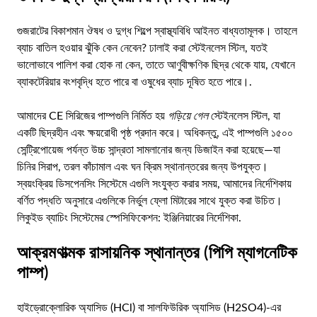
গুজরাটের বিকাশমান ঔষধ ও দুগ্ধ শিল্পে স্বাস্থ্যবিধি আইনত বাধ্যতামূলক। তাহলে
ব্যাচ বাতিল হওয়ার ঝুঁকি কেন নেবেন? ঢালাই করা স্টেইনলেস স্টিল, যতই
ভালোভাবে পালিশ করা হোক না কেন, তাতে আণুবীক্ষণিক ছিদ্র থেকে যায়, যেখানে
ব্যাকটেরিয়ার বংশবৃদ্ধি হতে পারে বা ওষুধের ব্যাচ দূষিত হতে পারে।.
আমাদের CE সিরিজের পাম্পগুলি নির্মিত হয়
গড়িয়ে গেল
স্টেইনলেস স্টিল, যা
একটি ছিদ্রহীন এবং ক্ষয়রোধী পৃষ্ঠ প্রদান করে। অধিকন্তু, এই পাম্পগুলি ১৫০০
সেন্ট্রিপোয়েজ পর্যন্ত উচ্চ সান্দ্রতা সামলানোর জন্য ডিজাইন করা হয়েছে—যা
চিনির সিরাপ, তরল কাঁচামাল এবং ঘন ক্রিম স্থানান্তরের জন্য উপযুক্ত।
স্বয়ংক্রিয় ডিসপেনসিং সিস্টেমে এগুলি সংযুক্ত করার সময়, আমাদের নির্দেশিকায়
বর্ণিত পদ্ধতি অনুসারে এগুলিকে নির্ভুল ফ্লো মিটারের সাথে যুক্ত করা উচিত।
লিকুইড ব্যাচিং সিস্টেমের স্পেসিফিকেশন: ইঞ্জিনিয়ারের নির্দেশিকা
.
আক্রমণাত্মক রাসায়নিক স্থানান্তর (পিপি ম্যাগনেটিক
পাম্প)
হাইড্রোক্লোরিক অ্যাসিড (HCl) বা সালফিউরিক অ্যাসিড (H2SO4)-এর