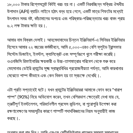
১৮,০০০ টাকার রিপ্লেসমেন্ট কিটই খরচ হয় না। একটি নিরবচ্ছিন্ন সক্রিয় ঔষধীয়
উপাদান (API) ব্যাচিং লাইনে হঠাৎ বন্ধ হয়ে গেলে, একটি মাত্র শিফটের মধ্যেই
উৎপাদন সময় নষ্ট, কাঁচামালের অপচয় এবং পরিষ্কার-পরিচ্ছন্নতার খরচ বাবদ প্রায়
৬.২ লক্ষ টাকার ক্ষতি হয়।.
আমার নাম বিক্রম দেসাই। আহমেদাবাদের চিন্তন ইঞ্জিনিয়ার্স-এ সিনিয়র ইঞ্জিনিয়ার
হিসেবে আমার ২২ বছরের কর্মজীবনে, আমি ৫,০০০-এরও বেশি ফ্লুইড ট্রান্সফার
সিস্টেম ডিজাইন, ইনস্টল, ক্যালিব্রেট এবং সম্পূর্ণরূপে খুলে পরীক্ষা করেছি।
ওএনজিসি রিফাইনারির ক্ষয়কারী ও উচ্চ-তাপমাত্রার পরিবেশ থেকে শুরু করে
মেহসানার ডেইরি প্ল্যান্টের সূক্ষ্ম স্বাস্থ্যবিধির প্রয়োজনীয়তা পর্যন্ত, আমি কারখানার
মেঝেতে পাম্প কীভাবে এবং কেন বিকল হয় তা স্বচক্ষে দেখেছি।.
এটা প্রতি সপ্তাহেই ঘটে। যখন প্ল্যান্টের ইঞ্জিনিয়াররা আমাকে ফোন করে "খারাপ
পাম্প" (90%) নিয়ে অভিযোগ করেন, তখন বেশিরভাগ ক্ষেত্রেই দেখা যায় যে,
ত্রুটিপূর্ণ ইনস্টলেশন, পরিবর্তনশীল প্রসেস কন্ডিশন, বা পুরোপুরি উপেক্ষা করা
রক্ষণাবেক্ষণের সময়সূচীর কারণে পাম্পটি পদার্থবিজ্ঞানের নিয়ম অনুযায়ীই কাজ
করছে।.
অনুমান করা বাদ দিন। আমি এসএস সেন্ট্রিফিউগাল পাম্পের সমস্যা সমাধানের