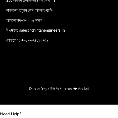
29, ভাগীরথ ইন্ডাস্ট্রিয়াল এস্টেট পার্ট 1,
নাগরভেল হনুমান রোড, আমরাইওয়াড়ি,
আহমেদাবাদ-৩৮০০২৬ ভারত
ই-মেইল: sales@chintanengineers.in
যোগাযোগ : +৯১-৯৯৭৪১৯২৭৩১
© ২০২৬ চিন্তন ইঞ্জিনিয়ার্স | ভারতে ❤️ দিয়ে তৈরি
Need Help?