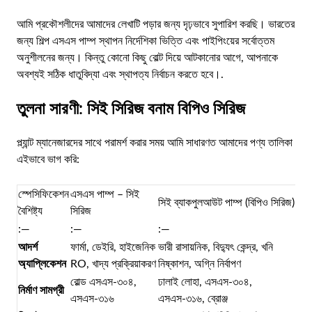
আমি প্রকৌশলীদের আমাদের লেখাটি পড়ার জন্য দৃঢ়ভাবে সুপারিশ করছি।
ভারতের
জন্য শিল্প এসএস পাম্প স্থাপন নির্দেশিকা
ভিত্তি এবং পাইপিংয়ের সর্বোত্তম
অনুশীলনের জন্য। কিন্তু কোনো কিছু বোল্ট দিয়ে আটকানোর আগে, আপনাকে
অবশ্যই সঠিক ধাতুবিদ্যা এবং স্থাপত্য নির্বাচন করতে হবে।.
তুলনা সারণী: সিই সিরিজ বনাম বিপিও সিরিজ
প্ল্যান্ট ম্যানেজারদের সাথে পরামর্শ করার সময় আমি সাধারণত আমাদের পণ্য তালিকা
এইভাবে ভাগ করি:
স্পেসিফিকেশন
এসএস পাম্প – সিই
সিই ব্যাকপুলআউট পাম্প (বিপিও সিরিজ)
বৈশিষ্ট্য
সিরিজ
:—
:—
:—
আদর্শ
ফার্মা, ডেইরি, হাইজেনিক
ভারী রাসায়নিক, বিদ্যুৎ কেন্দ্র, খনি
অ্যাপ্লিকেশন
RO, খাদ্য প্রক্রিয়াকরণ
নিষ্কাশন, অগ্নি নির্বাপণ
রোল্ড এসএস-৩০৪,
ঢালাই লোহা, এসএস-৩০৪,
নির্মাণ সামগ্রী
এসএস-৩১৬
এসএস-৩১৬, ব্রোঞ্জ