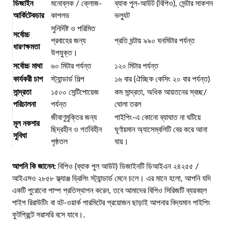
ডিজাইন
মনোব্লক / ক্লোজ-
ব্যাক পুল-আউট (বিপিও), সেন্টার সাকশন
আর্কিটেকচার
কাপলড
ভল্যুট
সুনির্দিষ্ট ও পরিমিত
সর্বোচ্চ
প্রবাহের জন্য
প্রতি ঘন্টায় ৯৯০ ঘনমিটার পর্যন্ত
ধারণক্ষমতা
উপযুক্ত।
সর্বোচ্চ মাথা
৬০ মিটার পর্যন্ত
১২০ মিটার পর্যন্ত
কার্যকরী চাপ
স্ট্যান্ডার্ড শিল্প
১৬ বার (ঐচ্ছিক কেসিং ২০ বার পর্যন্ত)
সান্দ্রতা
১৫০০ সেন্টিপোয়েজ
কম সান্দ্রতা, অধিক আয়তনের স্বচ্ছ/
পরিচালনা
পর্যন্ত
ঘোলা তরল
জীবাণুমুক্তির জন্য
পাইপিং-এ কোনো ব্যাঘাত না ঘটিয়ে
মূল নকশার
ছিদ্রহীন ও গর্তবিহীন
ঘূর্ণায়মান অ্যাসেম্বলিটি বের করে আনা
সুবিধা
পৃষ্ঠতল
যায়।
আপনি কি জানেন:
বিপিও (ব্যাক পুল আউট) ডিজাইনটি ডিআইএন ২৪২৫৫ /
আইএসও ২৮৫৮ ফ্ল্যাঞ্জ ড্রিলিং স্ট্যান্ডার্ড মেনে চলে। এর মানে হলো, আপনি যদি
একটি পুরোনো পাম্প প্রতিস্থাপন করেন, তবে আমাদের বিপিও সিরিজটি ব্যয়বহুল
পাইপ রিরাউটিং বা হট-ওয়ার্ক পারমিটের প্রয়োজন ছাড়াই আপনার বিদ্যমান পাইপিং
ফুটপ্রিন্টে সরাসরি বসে যাবে।.