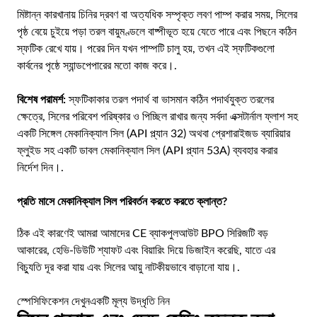
মিষ্টান্ন কারখানায় চিনির দ্রবণ বা অত্যধিক সম্পৃক্ত লবণ পাম্প করার সময়, সিলের
পৃষ্ঠ বেয়ে চুইয়ে পড়া তরল বায়ুমণ্ডলে বাষ্পীভূত হয়ে যেতে পারে এবং পিছনে কঠিন
স্ফটিক রেখে যায়। পরের দিন যখন পাম্পটি চালু হয়, তখন এই স্ফটিকগুলো
কার্বনের পৃষ্ঠে স্যান্ডপেপারের মতো কাজ করে।.
বিশেষ পরামর্শ:
স্ফটিকাকার তরল পদার্থ বা ভাসমান কঠিন পদার্থযুক্ত তরলের
ক্ষেত্রে, সিলের পরিবেশ পরিষ্কার ও পিচ্ছিল রাখার জন্য সর্বদা এক্সটার্নাল ফ্লাশ সহ
একটি সিঙ্গেল মেকানিক্যাল সিল (API প্ল্যান 32) অথবা প্রেশারাইজড ব্যারিয়ার
ফ্লুইড সহ একটি ডাবল মেকানিক্যাল সিল (API প্ল্যান 53A) ব্যবহার করার
নির্দেশ দিন।.
প্রতি মাসে মেকানিক্যাল সিল পরিবর্তন করতে করতে ক্লান্ত?
ঠিক এই কারণেই আমরা আমাদের CE ব্যাকপুলআউট BPO সিরিজটি বড়
আকারের, হেভি-ডিউটি শ্যাফট এবং বিয়ারিং দিয়ে ডিজাইন করেছি, যাতে এর
বিচ্যুতি দূর করা যায় এবং সিলের আয়ু নাটকীয়ভাবে বাড়ানো যায়।.
স্পেসিফিকেশন দেখুন
একটি মূল্য উদ্ধৃতি নিন