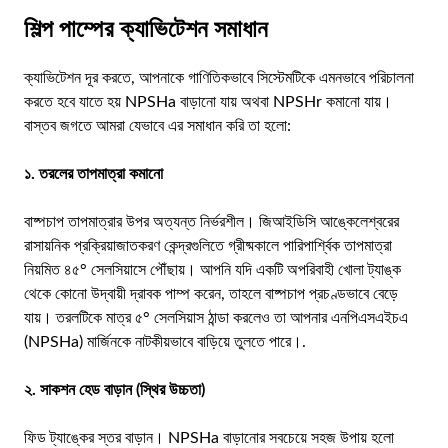
শিল্প পাম্পের ক্যাভিটেশন সমাধান
ক্যাভিটেশন দূর করতে, আপনাকে গাণিতিকভাবে সিস্টেমটিকে এমনভাবে পরিচালনা
করতে হবে যাতে হয় NPSHa বাড়ানো যায় অথবা NPSHr কমানো যায়।
বাস্তব জগতে আমরা যেভাবে এর সমাধান করি তা হলো:
১. তরলের তাপমাত্রা কমানো
বাষ্পচাপ তাপমাত্রার উপর অত্যন্ত নির্ভরশীল। জিআইডিসি আঙ্কেলেশ্বরের
রাসায়নিক প্রক্রিয়াজাতকরণ কেন্দ্রগুলিতে গ্রীষ্মকালে পারিপার্শ্বিক তাপমাত্রা
নিয়মিত ৪৫° সেলসিয়াসে পৌঁছায়। আপনি যদি একটি অপরিবাহী খোলা ট্যাঙ্ক
থেকে কোনো উদ্বায়ী দ্রাবক পাম্প করেন, তাহলে বাষ্পচাপ প্রচণ্ডভাবে বেড়ে
যায়। তরলটিকে মাত্র ৫° সেলসিয়াস ঠান্ডা করলেও তা আপনার এনপিএসএইচএ
(NPSHa) মার্জিনকে নাটকীয়ভাবে বাড়িয়ে তুলতে পারে।.
২. সাকশন হেড বাড়ান (স্থির উচ্চতা)
ফিড ট্যাঙ্কের স্তর বাড়ান। NPSHa বাড়ানোর সবচেয়ে সহজ উপায় হলো