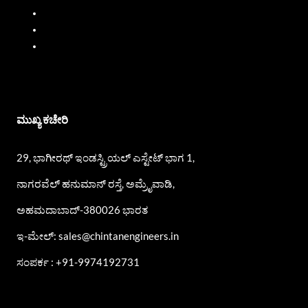
ತೈಲ ಹರಿವಿನ ಮೀಟರ್‌ಗಳು
ಪಿಪಿ ಪಂಪ್ಸ್
ಎಸ್.ಎಸ್. ಪಂಪ್ಸ್
ಮುಖ್ಯ ಕಚೇರಿ
29, ಭಾಗೀರಥ್ ಇಂಡಸ್ಟ್ರಿಯಲ್ ಎಸ್ಟೇಟ್ ಭಾಗ 1,
ನಾಗರವೆಲ್ ಹನುಮಾನ್ ರಸ್ತೆ, ಅಮ್ರೈವಾಡಿ,
ಅಹಮದಾಬಾದ್-380026 ಭಾರತ
ಇ-ಮೇಲ್: sales@chintanengineers.in
ಸಂಪರ್ಕ : +91-9974192731