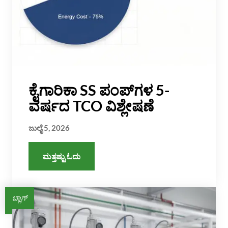
ಕೈಗಾರಿಕಾ SS ಪಂಪ್‌ಗಳ 5-
ವರ್ಷದ TCO ವಿಶ್ಲೇಷಣೆ
ಜುಲೈ 5, 2026
ಮತ್ತಷ್ಟು ಓದು
ಬ್ಲಾಗ್