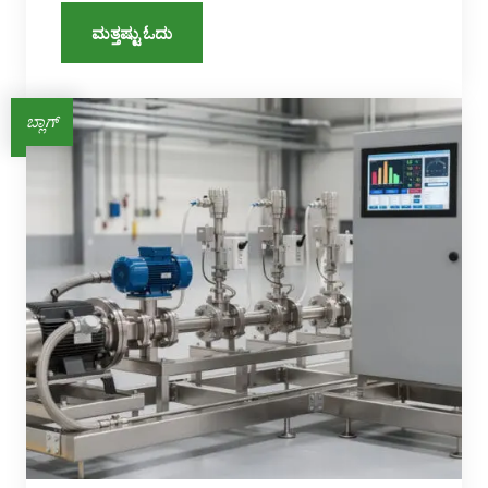
ಮತ್ತಷ್ಟು ಓದು
ಬ್ಲಾಗ್