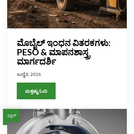
ಮೊಬೈಲ್ ಇಂಧನ ವಿತರಕಗಳು:
PESO & ಮಾಪನಶಾಸ್ತ್ರ
ಮಾರ್ಗದರ್ಶಿ
ಜುಲೈ 8, 2026
ಮತ್ತಷ್ಟು ಓದು
ಬ್ಲಾಗ್