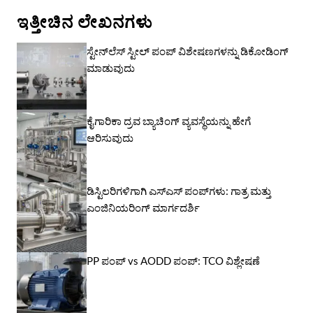
ಇತ್ತೀಚಿನ ಲೇಖನಗಳು
ಸ್ಟೇನ್‌ಲೆಸ್ ಸ್ಟೀಲ್ ಪಂಪ್ ವಿಶೇಷಣಗಳನ್ನು ಡಿಕೋಡಿಂಗ್
ಮಾಡುವುದು
ಕೈಗಾರಿಕಾ ದ್ರವ ಬ್ಯಾಚಿಂಗ್ ವ್ಯವಸ್ಥೆಯನ್ನು ಹೇಗೆ
ಆರಿಸುವುದು
ಡಿಸ್ಟಿಲರಿಗಳಿಗಾಗಿ ಎಸ್‌ಎಸ್ ಪಂಪ್‌ಗಳು: ಗಾತ್ರ ಮತ್ತು
ಎಂಜಿನಿಯರಿಂಗ್ ಮಾರ್ಗದರ್ಶಿ
PP ಪಂಪ್ vs AODD ಪಂಪ್: TCO ವಿಶ್ಲೇಷಣೆ