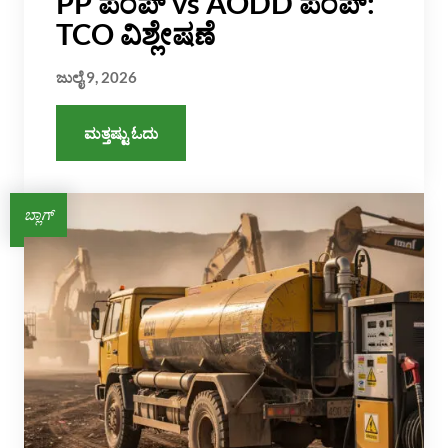
PP ಪಂಪ್ vs AODD ಪಂಪ್:
TCO ವಿಶ್ಲೇಷಣೆ
ಜುಲೈ 9, 2026
ಮತ್ತಷ್ಟು ಓದು
ಬ್ಲಾಗ್