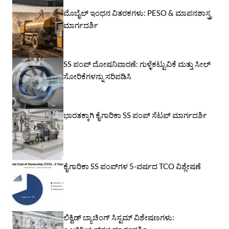
ಮೊಬೈಲ್ ಇಂಧನ ವಿತರಕಗಳು: PESO & ಮಾಪನಶಾಸ್ತ್ರ
ಮಾರ್ಗದರ್ಶಿ
SS ಪಂಪ್ ದೋಷನಿವಾರಣೆ: ಗುಳ್ಳೆಕಟ್ಟುವಿಕೆ ಮತ್ತು ಸೀಲ್
ಸೋರಿಕೆಗಳನ್ನು ಸರಿಪಡಿಸಿ
ಭಾರತಕ್ಕಾಗಿ ಕೈಗಾರಿಕಾ SS ಪಂಪ್ ಸೆಟಪ್ ಮಾರ್ಗದರ್ಶಿ
ಕೈಗಾರಿಕಾ SS ಪಂಪ್‌ಗಳ 5-ವರ್ಷದ TCO ವಿಶ್ಲೇಷಣೆ
ಲಿಕ್ವಿಡ್ ಬ್ಯಾಚಿಂಗ್ ಸಿಸ್ಟಮ್ ವಿಶೇಷಣಗಳು: