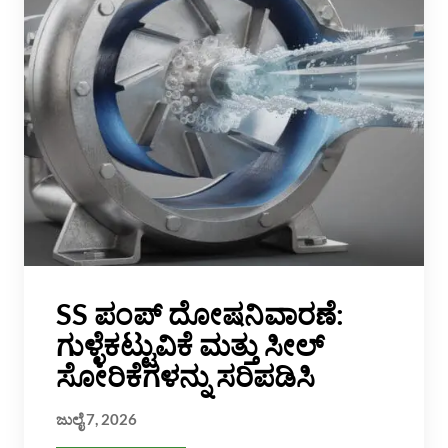
SS ಪಂಪ್ ದೋಷನಿವಾರಣೆ:
ಗುಳ್ಳೆಕಟ್ಟುವಿಕೆ ಮತ್ತು ಸೀಲ್
ಸೋರಿಕೆಗಳನ್ನು ಸರಿಪಡಿಸಿ
ಜುಲೈ 7, 2026