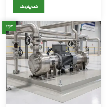
ಮತ್ತಷ್ಟು ಓದು
ಬ್ಲಾಗ್