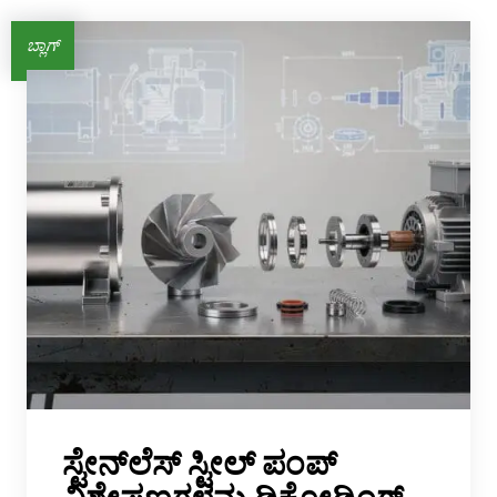
AR
ಬ್ಲಾಗ್
BN
ML
PT
RU
ಸ್ಟೇನ್‌ಲೆಸ್ ಸ್ಟೀಲ್ ಪಂಪ್
ವಿಶೇಷಣಗಳನ್ನು ಡಿಕೋಡಿಂಗ್