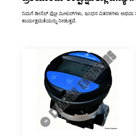
ನಿಮಗೆ ಡೀಸೆಲ್ ಫ್ಲೋ ಮೀಟರ್‌ಗಳು, ಇಂಧನ ವಿತರಕಗಳು ಅಥವಾ ಸಂಪ
ಕಾರ್ಯಕ್ಷಮತೆಯನ್ನು ನೀಡುತ್ತವೆ.