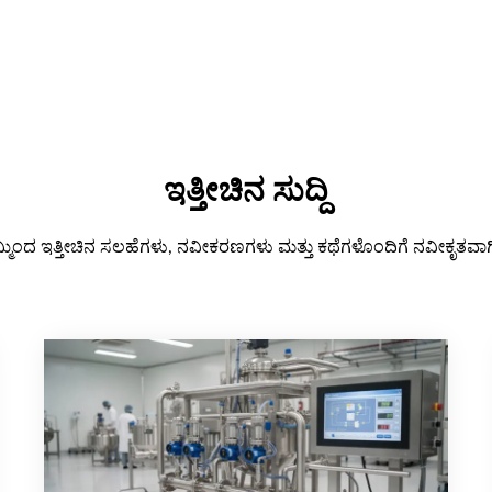
ಇತ್ತೀಚಿನ ಸುದ್ದಿ
್ಮಿಂದ ಇತ್ತೀಚಿನ ಸಲಹೆಗಳು, ನವೀಕರಣಗಳು ಮತ್ತು ಕಥೆಗಳೊಂದಿಗೆ ನವೀಕೃತವಾಗಿ