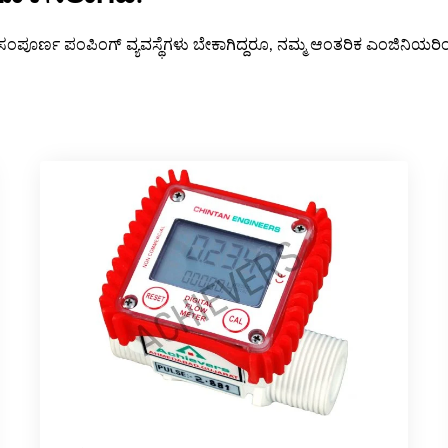
ೂರ್ಣ ಪಂಪಿಂಗ್ ವ್ಯವಸ್ಥೆಗಳು ಬೇಕಾಗಿದ್ದರೂ, ನಮ್ಮ ಆಂತರಿಕ ಎಂಜಿನಿಯರಿಂಗ್