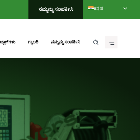
ಕನ್ನಡ
ನಮ್ಮನ್ನು ಸಂಪರ್ಕಿಸಿ
English
Deutsch (Sie)
Français
ಬ್ಲಾಗ್‌ಗಳು
ಗ್ಯಾಲರಿ
ನಮ್ಮನ್ನು ಸಂಪರ್ಕಿಸಿ
Italiano
Español de México
ગુજરાતી
हिन्दी
मराठी
தமிழ்
తెలుగు
العربية
বাংলা