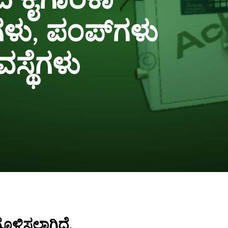
 ಕೈಗಾರಿಕಾ
ಳು, ಪಂಪ್‌ಗಳು
ವಸ್ಥೆಗಳು
ಗೊಳಿಸಲಾಗಿದೆ.