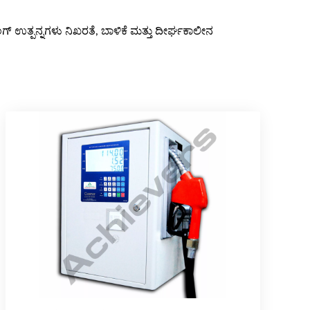
 ಉತ್ಪನ್ನಗಳು ನಿಖರತೆ, ಬಾಳಿಕೆ ಮತ್ತು ದೀರ್ಘಕಾಲೀನ