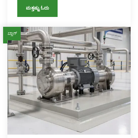
ಮತ್ತಷ್ಟು ಓದು
ಬ್ಲಾಗ್