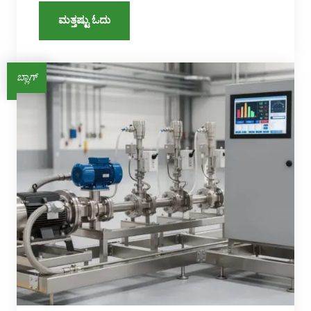
ಮತ್ತಷ್ಟು ಓದು
ಬ್ಲಾಗ್