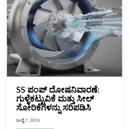
SS ಪಂಪ್ ದೋಷನಿವಾರಣೆ:
ಗುಳ್ಳೆಕಟ್ಟುವಿಕೆ ಮತ್ತು ಸೀಲ್
ಸೋರಿಕೆಗಳನ್ನು ಸರಿಪಡಿಸಿ
ಜುಲೈ 7, 2026