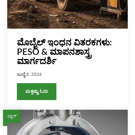
ಮೊಬೈಲ್ ಇಂಧನ ವಿತರಕಗಳು:
PESO & ಮಾಪನಶಾಸ್ತ್ರ
ಮಾರ್ಗದರ್ಶಿ
ಜುಲೈ 8, 2026
ಮತ್ತಷ್ಟು ಓದು
ಬ್ಲಾಗ್