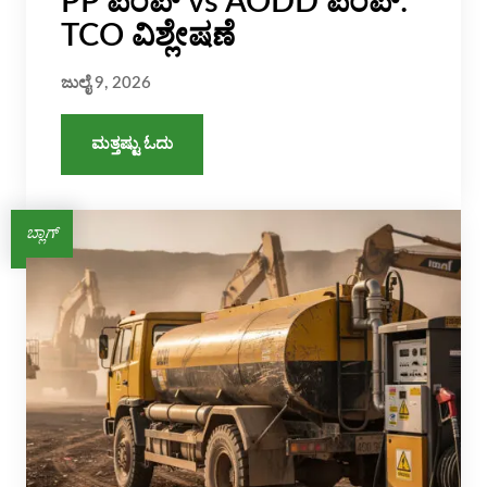
PP ಪಂಪ್ vs AODD ಪಂಪ್:
TCO ವಿಶ್ಲೇಷಣೆ
ಜುಲೈ 9, 2026
ಮತ್ತಷ್ಟು ಓದು
ಬ್ಲಾಗ್