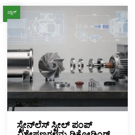
AR
ಬ್ಲಾಗ್
BN
ML
PT
RU
ಸ್ಟೇನ್‌ಲೆಸ್ ಸ್ಟೀಲ್ ಪಂಪ್
ವಿಶೇಷಣಗಳನ್ನು ಡಿಕೋಡಿಂಗ್