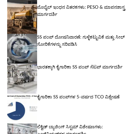
ಮೊಬೈಲ್ ಇಂಧನ ವಿತರಕಗಳು: PESO & ಮಾಪನಶಾಸ್ತ್ರ
ಮಾರ್ಗದರ್ಶಿ
SS ಪಂಪ್ ದೋಷನಿವಾರಣೆ: ಗುಳ್ಳೆಕಟ್ಟುವಿಕೆ ಮತ್ತು ಸೀಲ್
ಸೋರಿಕೆಗಳನ್ನು ಸರಿಪಡಿಸಿ
ಭಾರತಕ್ಕಾಗಿ ಕೈಗಾರಿಕಾ SS ಪಂಪ್ ಸೆಟಪ್ ಮಾರ್ಗದರ್ಶಿ
ಕೈಗಾರಿಕಾ SS ಪಂಪ್‌ಗಳ 5-ವರ್ಷದ TCO ವಿಶ್ಲೇಷಣೆ
ಲಿಕ್ವಿಡ್ ಬ್ಯಾಚಿಂಗ್ ಸಿಸ್ಟಮ್ ವಿಶೇಷಣಗಳು: