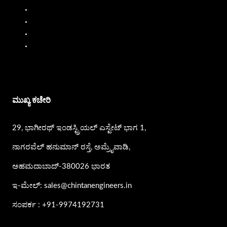
ಮೊಬೈಲ್ ಇಂಧನ ವಿತರಕ
ತೈಲ ಹರಿವಿನ ಮೀಟರ್‌ಗಳು
ಪಿಪಿ ಪಂಪ್ಸ್
ಎಸ್.ಎಸ್. ಪಂಪ್ಸ್
ಮುಖ್ಯ ಕಚೇರಿ
29, ಭಾಗೀರಥ್ ಇಂಡಸ್ಟ್ರಿಯಲ್ ಎಸ್ಟೇಟ್ ಭಾಗ 1,
ನಾಗರವೆಲ್ ಹನುಮಾನ್ ರಸ್ತೆ, ಅಮ್ರೈವಾಡಿ,
ಅಹಮದಾಬಾದ್-380026 ಭಾರತ
ಇ-ಮೇಲ್: sales@chintanengineers.in
ಸಂಪರ್ಕ : +91-9974192731