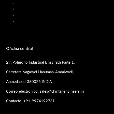
Surtidor de combustible móvil
Medidores de flujo de aceite
Bombas de PP
Bombas de acero inoxidable
Oficina central
29, Polígono Industrial Bhagirath Parte 1,
Carretera Nagarvel Hanuman, Amraiwadi,
Ahmedabad-380026 INDIA
Correo electrónico: sales@chintanengineers.in
Contacto: +91-9974192731