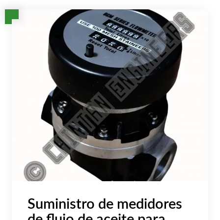
AR
BN
ML
PT
RU
Suministro de medidores
de flujo de aceite para