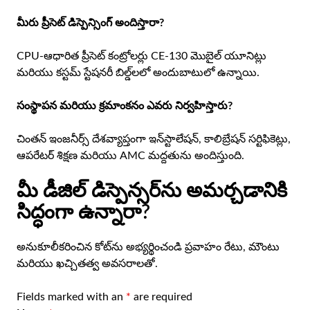
మీరు ప్రీసెట్ డిస్పెన్సింగ్ అందిస్తారా?
CPU-ఆధారిత ప్రీసెట్ కంట్రోలర్లు CE-130 మొబైల్ యూనిట్లు
మరియు కస్టమ్ స్టేషనరీ బిల్డ్‌లలో అందుబాటులో ఉన్నాయి.
సంస్థాపన మరియు క్రమాంకనం ఎవరు నిర్వహిస్తారు?
చింతన్ ఇంజనీర్స్ దేశవ్యాప్తంగా ఇన్‌స్టాలేషన్, కాలిబ్రేషన్ సర్టిఫికెట్లు,
ఆపరేటర్ శిక్షణ మరియు AMC మద్దతును అందిస్తుంది.
మీ డీజిల్ డిస్పెన్సర్‌ను అమర్చడానికి
సిద్ధంగా ఉన్నారా?
అనుకూలీకరించిన కోట్‌ను అభ్యర్థించండి
ప్రవాహం రేటు, మౌంటు
మరియు ఖచ్చితత్వ అవసరాలతో.
Fields marked with an
*
are required