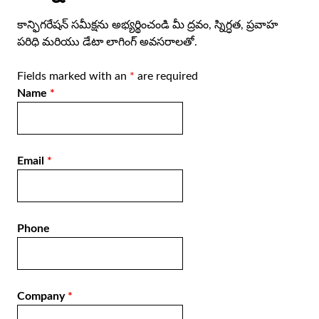
కాన్ఫిగరేషన్ సమీక్షను అభ్యర్థించండి
మీ ద్రవం, స్నిగ్ధత, ప్రవాహ
పరిధి మరియు డేటా లాగింగ్ అవసరాలతో.
Fields marked with an
*
are required
Name
*
Email
*
Phone
Company
*