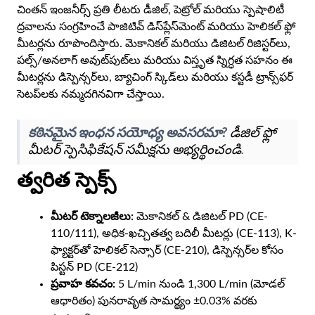
చింతన్ ఇంజనీర్స్ ప్రతి లీటరు డీజిల్, పెట్రోల్ మరియు స్పెషాలిటీ
AR
ద్రవాలను సంగ్రహించే పాజిటివ్ డిస్‌ప్లేస్‌మెంట్ మరియు హెలికల్ ఫ్లో
BN
మీటర్లను రూపొందిస్తారు. మెకానికల్ మరియు డిజిటల్ రిజిస్టర్‌లు,
పల్స్/అనలాగ్ అవుట్‌పుట్‌లు మరియు విస్తృత స్నిగ్ధత సహనం ఈ
ML
మీటర్లను డిస్పెన్సర్‌లు, బ్యాచింగ్ స్కిడ్‌లు మరియు కస్టడీ ట్రాన్స్‌ఫర్
PT
సెటప్‌లకు నమ్మదగినవిగా చేస్తాయి.
RU
కఠినమైన ఇంధన సయోధ్య అవసరమా?
డీజిల్ ఫ్లో
మీటర్ స్పెసిఫికేషన్ సమీక్షను అభ్యర్థించండి
.
త్వరిత స్పెక్స్
మీటర్ టెక్నాలజీలు:
మెకానికల్ & డిజిటల్ PD (CE-
110/111), అధిక-ఖచ్చితత్వ బదిలీ మీటర్లు (CE-113), K-
ఫ్యాక్టర్‌తో హెలికల్ సెన్సార్ (CE-210), డిస్పెన్సర్‌ల కోసం
పిస్టన్ PD (CE-212)
ప్రవాహ కవచం:
5 L/min నుండి 1,300 L/min (మోడల్
ఆధారితం) పునరావృత సామర్థ్యం ±0.03% వరకు