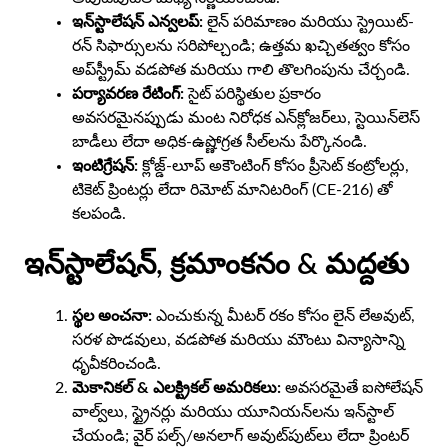
ఇన్‌స్టాలేషన్ ఎన్వలప్:
లైన్ పరిమాణం మరియు స్ట్రెయిట్-
రన్ సిఫార్సులను సరిపోల్చండి; ఉత్తమ ఖచ్చితత్వం కోసం
అప్‌స్ట్రీమ్ వడపోత మరియు గాలి తొలగింపును చేర్చండి.
పర్యావరణ రేటింగ్:
సైట్ పరిస్థితుల ప్రకారం
అవసరమైనప్పుడు మంట నిరోధక ఎన్‌క్లోజర్‌లు, స్టెయిన్‌లెస్
బాడీలు లేదా అధిక-ఉష్ణోగ్రత సీల్‌లను పేర్కొనండి.
ఇంటిగ్రేషన్:
క్లోజ్డ్-లూప్ అకౌంటింగ్ కోసం ప్రీసెట్ కంట్రోలర్లు,
టికెట్ ప్రింటర్లు లేదా రిమోట్ మానిటరింగ్ (CE-216) తో
కలపండి.
ఇన్‌స్టాలేషన్, క్రమాంకనం & మద్దతు
స్థల అంచనా:
ఎంచుకున్న మీటర్ రకం కోసం లైన్ లేఅవుట్,
సరళ పొడవులు, వడపోత మరియు మౌంటు విన్యాసాన్ని
ధృవీకరించండి.
మెకానికల్ & ఎలక్ట్రికల్ అమరికలు:
అవసరమైతే ఐసోలేషన్
వాల్వ్‌లు, స్ట్రైనర్లు మరియు యూనియన్‌లను ఇన్‌స్టాల్
చేయండి; వైర్ పల్స్/అనలాగ్ అవుట్‌పుట్‌లు లేదా ప్రింటర్