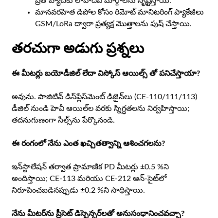
ప్రతి బ్యాచ్‌కు లావాదేవీ మార్గాలను సృష్టిస్తాయి.
మానవరహిత డిపోల కోసం రిమోట్ మానిటరింగ్ ప్యాకేజీలు
GSM/LoRa ద్వారా ప్రత్యక్ష మొత్తాలను పుష్ చేస్తాయి.
తరచుగా అడుగు ప్రశ్నలు
ఈ మీటర్లు బయోడీజిల్ లేదా విస్కోస్ ఆయిల్స్ తో పనిచేస్తాయా?
అవును. పాజిటివ్ డిస్‌ప్లేస్‌మెంట్ డిజైన్‌లు (CE-110/111/113)
డీజిల్ నుండి హెవీ ఆయిల్‌ల వరకు స్నిగ్ధతలను నిర్వహిస్తాయి;
తదనుగుణంగా సీల్స్‌ను పేర్కొనండి.
ఈ రంగంలో నేను ఎంత ఖచ్చితత్వాన్ని ఆశించగలను?
ఇన్‌స్టాలేషన్ తర్వాత ప్రామాణిక PD మీటర్లు ±0.5 %ని
అందిస్తాయి; CE-113 మరియు CE-212 ఆన్-సైట్‌లో
నిరూపించబడినప్పుడు ±0.2 %ని సాధిస్తాయి.
నేను మీటర్‌ను ప్రీసెట్ డిస్పెన్సర్‌లతో అనుసంధానించవచ్చా?