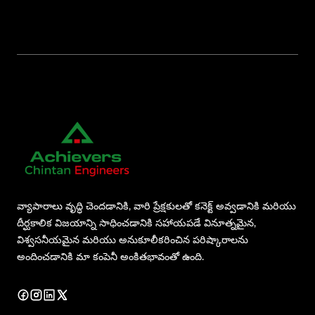
వ్యాపారాలు వృద్ధి చెందడానికి, వారి ప్రేక్షకులతో కనెక్ట్ అవ్వడానికి మరియు
దీర్ఘకాలిక విజయాన్ని సాధించడానికి సహాయపడే వినూత్నమైన,
విశ్వసనీయమైన మరియు అనుకూలీకరించిన పరిష్కారాలను
అందించడానికి మా కంపెనీ అంకితభావంతో ఉంది.