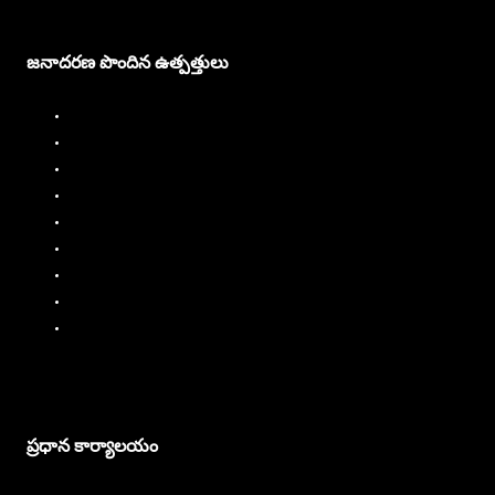
జనాదరణ పొందిన ఉత్పత్తులు
డీజిల్ డిస్పెన్సర్
డీజిల్ ఫ్లో మీటర్
ఇంధన పంపిణీదారు
ఇంధన ప్రవాహ మీటర్
లిక్విడ్ బ్యాచింగ్ సిస్టమ్
మొబైల్ ఇంధన డిస్పెన్సర్
చమురు ప్రవాహ మీటర్లు
పిపి పంపులు
ఎస్.ఎస్. పంపులు
ప్రధాన కార్యాలయం