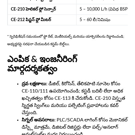
CE-210 హెలికల్ ఫ్లో సెన్సార్
5 – 10,000 L/h (వివిధ BSP పర
CE-212 పిస్టన్ ఫ్లో మీటర్
5 – 60 లీ/నిమిషం
* స్పెసిఫికేషన్ సమయంలో ఫ్లో రేట్, మెటీరియల్స్ మరియు యాక్సెసరీలను నిర్ధారించండి;
అభ్యర్థనపై సరఫరా చేయబడిన కస్టమ్ బిల్డ్‌లు.
ఎంపిక & ఇంజనీరింగ్
మార్గదర్శకత్వం
ద్రవ లక్షణాలు:
డీజిల్, కిరోసిన్, తేలికపాటి నూనెల కోసం
CE-110/111 ఉపయోగించండి; కస్టడీ బదిలీ లేదా అధిక
ఖచ్చితత్వం కోసం CE-113 కి చేరుకోండి. CE-210 విస్తృత
స్నిగ్ధత స్వింగ్‌లు మరియు పల్సేటింగ్ ప్రవాహాలను కవర్
చేస్తుంది.
సిగ్నల్ అవసరాలు:
PLC/SCADA లాగింగ్ కోసం మెకానికల్
డిస్ప్లే మాత్రమే, డిజిటల్ రిజిస్టర్లు లేదా పల్స్/అనలాగ్
అవుట్‌పుట్‌ల మధ్య నిర్ణయించండి.