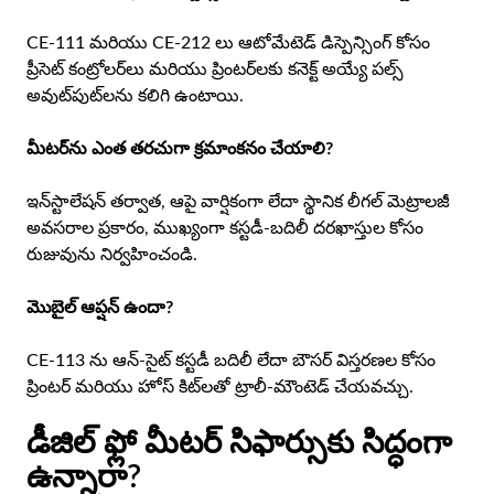
CE-111 మరియు CE-212 లు ఆటోమేటెడ్ డిస్పెన్సింగ్ కోసం
ప్రీసెట్ కంట్రోలర్‌లు మరియు ప్రింటర్‌లకు కనెక్ట్ అయ్యే పల్స్
అవుట్‌పుట్‌లను కలిగి ఉంటాయి.
మీటర్‌ను ఎంత తరచుగా క్రమాంకనం చేయాలి?
ఇన్‌స్టాలేషన్ తర్వాత, ఆపై వార్షికంగా లేదా స్థానిక లీగల్ మెట్రాలజీ
అవసరాల ప్రకారం, ముఖ్యంగా కస్టడీ-బదిలీ దరఖాస్తుల కోసం
రుజువును నిర్వహించండి.
మొబైల్ ఆప్షన్ ఉందా?
CE-113 ను ఆన్-సైట్ కస్టడీ బదిలీ లేదా బౌసర్ విస్తరణల కోసం
ప్రింటర్ మరియు హోస్ కిట్‌లతో ట్రాలీ-మౌంటెడ్ చేయవచ్చు.
డీజిల్ ఫ్లో మీటర్ సిఫార్సుకు సిద్ధంగా
ఉన్నారా?