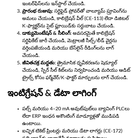
ఇంటర్‌ఫేస్‌లను ఇన్‌స్టాల్ చేయండి.
ప్రారంభ రుజువు:
సర్టిఫైడ్ ప్రోవర్‌తో వాల్యూమ్ ప్రూవింగ్‌ను
అమలు చేయండి, కాలిబ్రేషన్ వీల్ (CE-113) లేదా డిజిటల్
K-ఫ్యాక్టర్‌ను సైట్ ఫ్లూయిడ్‌కు సర్దుబాటు చేయండి.
డాక్యుమెంటేషన్ & సీలింగ్:
అవసరమైతే కాలిబ్రేషన్
సర్టిఫికేట్ జారీ చేయండి, మెట్రాలజీ సీల్స్/లీడ్ వైర్లను
వర్తింపజేయండి మరియు బేస్‌లైన్ రీడింగ్‌లను లాగ్
చేయండి.
జీవితచక్ర మద్దతు:
త్రైమాసిక ధృవీకరణను షెడ్యూల్
చేయండి, స్పేర్ సీల్ కిట్‌లను నిర్వహించండి మరియు ఆడిట్
ట్రైల్స్ కోసం ఫర్మ్‌వేర్/K-ఫాక్టర్ మార్పులను లాగ్ చేయండి.
ఇంటిగ్రేషన్ & డేటా లాగింగ్
పల్స్ మరియు 4–20 mA అవుట్‌పుట్‌లు బ్యాచింగ్ PLCలు
లేదా ERP ఇంధన అకౌంటింగ్ మాడ్యూళ్లతో ముడిపడి
ఉంటాయి.
ఐచ్ఛిక టికెట్ ప్రింటర్లు మరియు డేటా లాగర్లు (CE-172)