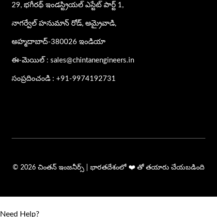
29, భగీరథ్ ఇండస్ట్రియల్ ఎస్టేట్ పార్ట్ 1,
నాగర్వేల్ హనుమాన్ రోడ్, అమ్రైవాడి,
అహ్మదాబాద్-380026 ఇండియా
ఈ-మెయిల్ : sales@chintanengineers.in
సంప్రదించండి : +91-9974192731
© 2026 చింతన్ ఇంజనీర్స్ | భారతదేశంలో ❤️ తో తయారు చేయబడింది
Need Help?