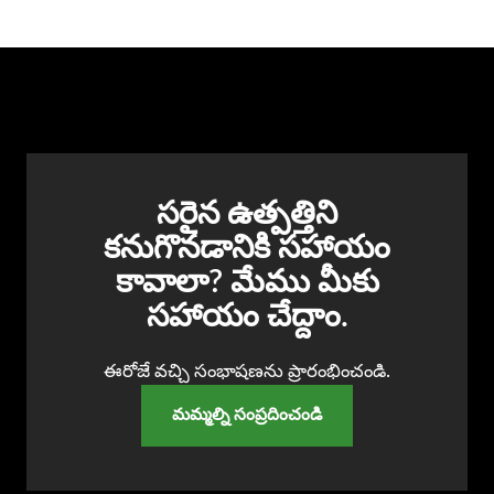
సరైన ఉత్పత్తిని
కనుగొనడానికి సహాయం
కావాలా? మేము మీకు
సహాయం చేద్దాం.
ఈరోజే వచ్చి సంభాషణను ప్రారంభించండి.
మమ్మల్ని సంప్రదించండి