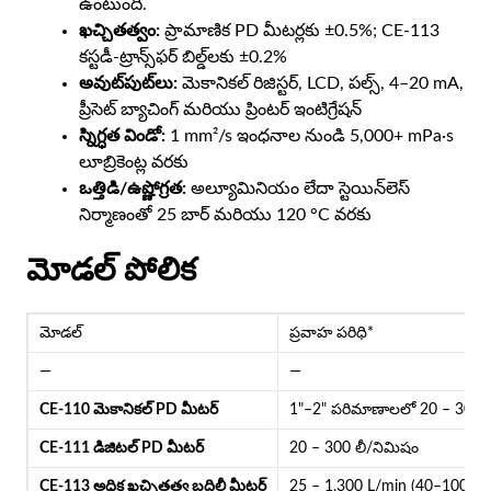
ఉంటుంది.
ఖచ్చితత్వం:
ప్రామాణిక PD మీటర్లకు ±0.5%; CE-113
కస్టడీ-ట్రాన్స్‌ఫర్ బిల్డ్‌లకు ±0.2%
అవుట్‌పుట్‌లు:
మెకానికల్ రిజిస్టర్, LCD, పల్స్, 4–20 mA,
ప్రీసెట్ బ్యాచింగ్ మరియు ప్రింటర్ ఇంటిగ్రేషన్
స్నిగ్ధత విండో:
1 mm²/s ఇంధనాల నుండి 5,000+ mPa·s
లూబ్రికెంట్ల వరకు
ఒత్తిడి/ఉష్ణోగ్రత:
అల్యూమినియం లేదా స్టెయిన్‌లెస్
నిర్మాణంతో 25 బార్ మరియు 120 °C వరకు
మోడల్ పోలిక
మోడల్
ప్రవాహ పరిధి*
—
—
CE-110 మెకానికల్ PD మీటర్
1"–2" పరిమాణాలలో 20 – 300 ల
CE-111 డిజిటల్ PD మీటర్
20 – 300 లీ/నిమిషం
CE-113 అధిక ఖచ్చితత్వ బదిలీ మీటర్
25 – 1,300 L/min (40–100 మి