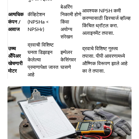
बेअरिंग
आवश्यक NPSH कमी
अत्यधिक
कॅव्हिटेशन
निकामी होणे
करण्यासाठी डिस्चार्ज व्हॉल्व्ह
कंपन /
(NPSHa <
किंवा
किंचित थ्रॉटल करा.
आवाज
NPSHr)
अयोग्य
अलाइनमेंट तपासा.
संरेखन
द्रवाची विशिष्ट
उच्च
द्रवाचे विशिष्ट गुरुत्व
घनता डिझाइन
इम्पेलर
अँपिअर
तपासा. पीपी आवरणामध्ये
केलेल्या
केसिंगवर
खेचणारी
औष्णिक विरूपण झाले आहे
प्रमाणापेक्षा जास्त
घासणे
मोटर
का ते तपासा.
आहे