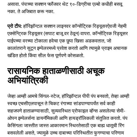
असावा. पंपाच्या सक्शन फ्लॅंजवर थेट ९०-डिग्रीचा एल्बो कधीही बसवू
नका. ते अजिबात करू नका.
प्रो टीप:
हॉरिझॉन्टल सक्शन लाइनवर कॉन्सेंट्रिक रिड्यूसरऐवजी नेहमी
एक्सेन्ट्रिक रिड्यूसर (सपाट बाजू वर ठेवून) वापरा. कॉन्सेंट्रिक रिड्यूसर
पाईपच्या वरच्या टोकाला हवेचा एक छुपा खिसा अडकवतात, जो
कालांतराने सुटून इम्पेलरमध्ये प्रवेश करतो आणि त्यामुळे प्राइम अचानक
खंडित होतो किंवा सील फेस पूर्णपणे कोसळतो.
रासायनिक हाताळणीसाठी अचूक
अभियांत्रिकी
जेव्हा आम्ही आमचे सिंगल-स्टेज, हॉरिझॉन्टल पीपी पंप बनवतो, तेव्हा आम्ही
स्वच्छ एचसीएलपासून ते चिकट रंगाच्या सांडपाण्यापर्यंत सर्व काही
सहजपणे हाताळण्यासाठी, सुव्यवस्थित प्रोफाइल व्हॅन्स असलेल्या सेमी-
ओपन इम्पेलर्सना डायनॅमिकली आणि हायड्रॉलिकली संतुलित करतो. पंप
केसिंगला जास्तीत जास्त आकारमान स्थिरतेसाठी एक बाह्य धातूची रिंग
बसवलेली असते, ज्यामुळे उच्च दाबाच्या परिस्थितीत फुगण्याचा परिणाम