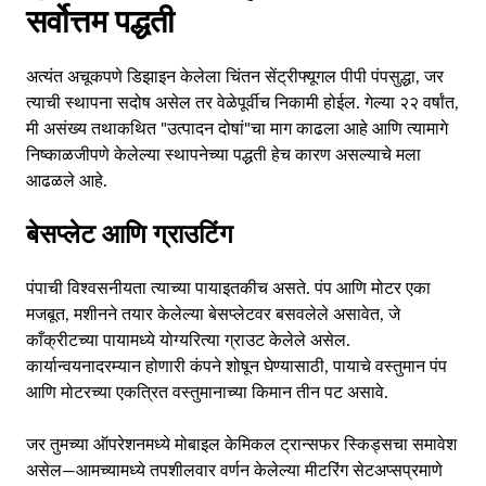
सर्वोत्तम पद्धती
अत्यंत अचूकपणे डिझाइन केलेला चिंतन सेंट्रीफ्यूगल पीपी पंपसुद्धा, जर
त्याची स्थापना सदोष असेल तर वेळेपूर्वीच निकामी होईल. गेल्या २२ वर्षांत,
मी असंख्य तथाकथित "उत्पादन दोषां"चा माग काढला आहे आणि त्यामागे
निष्काळजीपणे केलेल्या स्थापनेच्या पद्धती हेच कारण असल्याचे मला
आढळले आहे.
बेसप्लेट आणि ग्राउटिंग
पंपाची विश्वसनीयता त्याच्या पायाइतकीच असते. पंप आणि मोटर एका
मजबूत, मशीनने तयार केलेल्या बेसप्लेटवर बसवलेले असावेत, जे
काँक्रीटच्या पायामध्ये योग्यरित्या ग्राउट केलेले असेल.
कार्यान्वयनादरम्यान होणारी कंपने शोषून घेण्यासाठी, पायाचे वस्तुमान पंप
आणि मोटरच्या एकत्रित वस्तुमानाच्या किमान तीन पट असावे.
जर तुमच्या ऑपरेशनमध्ये मोबाइल केमिकल ट्रान्सफर स्किड्सचा समावेश
असेल—आमच्यामध्ये तपशीलवार वर्णन केलेल्या मीटरिंग सेटअप्सप्रमाणे