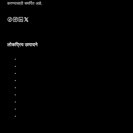
करण्यासाठी समर्पित आहे.
लोकप्रिय उत्पादने
डिझेल डिस्पेंसर
डिझेल फ्लो मीटर
इंधन डिस्पेंसर
इंधन प्रवाह मीटर
लिक्विड बॅचिंग सिस्टम
मोबाईल इंधन डिस्पेंसर
तेल प्रवाह मीटर
पीपी पंप
एसएस पंप