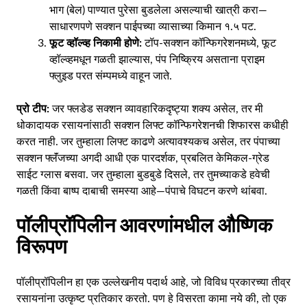
भाग (बेल) पाण्यात पुरेसा बुडलेला असल्याची खात्री करा—
साधारणपणे सक्शन पाईपच्या व्यासाच्या किमान १.५ पट.
फूट व्हॉल्व्ह निकामी होणे:
टॉप-सक्शन कॉन्फिगरेशनमध्ये, फूट
व्हॉल्व्हमधून गळती झाल्यास, पंप निष्क्रिय असताना प्राइम
फ्लुइड परत संम्पमध्ये वाहून जाते.
प्रो टीप:
जर फ्लडेड सक्शन व्यावहारिकदृष्ट्या शक्य असेल, तर मी
धोकादायक रसायनांसाठी सक्शन लिफ्ट कॉन्फिगरेशनची शिफारस कधीही
करत नाही. जर तुम्हाला लिफ्ट काढणे अत्यावश्यकच असेल, तर पंपाच्या
सक्शन फ्लॅंजच्या अगदी आधी एक पारदर्शक, प्रबलित केमिकल-ग्रेड
साईट ग्लास बसवा. जर तुम्हाला बुडबुडे दिसले, तर तुमच्याकडे हवेची
गळती किंवा बाष्प दाबाची समस्या आहे—पंपाचे विघटन करणे थांबवा.
पॉलीप्रॉपिलीन आवरणांमधील औष्णिक
विरूपण
पॉलीप्रॉपिलीन हा एक उल्लेखनीय पदार्थ आहे, जो विविध प्रकारच्या तीव्र
रसायनांना उत्कृष्ट प्रतिकार करतो. पण हे विसरता कामा नये की, तो एक