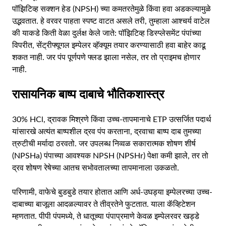
पॉझिटिव्ह सक्शन हेड (NPSH) च्या कमतरतेमुळे किंवा हवा अडकल्यामुळे
उद्भवतात. हे वरवर पाहता स्पष्ट वाटत असले तरी, तुम्हाला आश्चर्य वाटेल
की याकडे किती वेळा दुर्लक्ष केले जाते: पॉझिटिव्ह डिस्प्लेसमेंट पंपांच्या
विपरीत, सेंट्रीफ्यूगल इम्पेलर व्हॅक्यूम तयार करण्यासाठी हवा बाहेर काढू
शकत नाही. जर पंप पूर्णपणे फ्लड झाला नसेल, तर तो प्राइमच होणार
नाही.
रासायनिक बाष्प दाबाचे भौतिकशास्त्र
30% HCl, द्रावक मिश्रणे किंवा उच्च-तापमानाचे ETP उत्सर्जित पदार्थ
यांसारखे अत्यंत बाष्पशील द्रव पंप करताना, द्रवाचा बाष्प दाब तुमच्या
त्रुटीची मर्यादा ठरवतो. जर उपलब्ध निव्वळ सकारात्मक शोषण शीर्ष
(NPSHa) पंपाच्या आवश्यक NPSH (NPSHr) पेक्षा कमी झाले, तर तो
द्रव शोषण रेषेच्या आतच सभोवतालच्या तापमानाला उकळतो.
परिणामी, वाफेचे बुडबुडे तयार होतात आणि अर्ध-उघड्या इम्पेलरच्या उच्च-
दाबाच्या बाजूला आदळल्यावर ते तीव्रतेने फुटतात. याला कॅव्हिटेशन
म्हणतात. पीपी पंपमध्ये, ते धातूच्या पंपाप्रमाणे केवळ इम्पेलरवर खड्डे