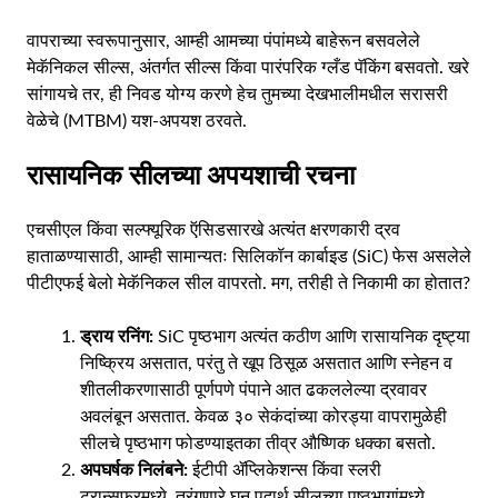
वापराच्या स्वरूपानुसार, आम्ही आमच्या पंपांमध्ये बाहेरून बसवलेले
मेकॅनिकल सील्स, अंतर्गत सील्स किंवा पारंपरिक ग्लँड पॅकिंग बसवतो. खरे
सांगायचे तर, ही निवड योग्य करणे हेच तुमच्या देखभालीमधील सरासरी
वेळेचे (MTBM) यश-अपयश ठरवते.
रासायनिक सीलच्या अपयशाची रचना
एचसीएल किंवा सल्फ्यूरिक ऍसिडसारखे अत्यंत क्षरणकारी द्रव
हाताळण्यासाठी, आम्ही सामान्यतः सिलिकॉन कार्बाइड (SiC) फेस असलेले
पीटीएफई बेलो मेकॅनिकल सील वापरतो. मग, तरीही ते निकामी का होतात?
ड्राय रनिंग:
SiC पृष्ठभाग अत्यंत कठीण आणि रासायनिक दृष्ट्या
निष्क्रिय असतात, परंतु ते खूप ठिसूळ असतात आणि स्नेहन व
शीतलीकरणासाठी पूर्णपणे पंपाने आत ढकललेल्या द्रवावर
अवलंबून असतात. केवळ ३० सेकंदांच्या कोरड्या वापरामुळेही
सीलचे पृष्ठभाग फोडण्याइतका तीव्र औष्णिक धक्का बसतो.
अपघर्षक निलंबने:
ईटीपी ॲप्लिकेशन्स किंवा स्लरी
ट्रान्सफरमध्ये, तरंगणारे घन पदार्थ सीलच्या पृष्ठभागांमध्ये