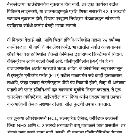
बेसप्लेटच्या फाउंडेशनचेच नुकसान होत नाही, तर एका कार्यरत स्टील
पिक्लिंग लाइनमध्ये, या डाउनटाइममुळे प्रति शिफ्ट सरासरी ₹2.4 लाखांचे
उत्पादन नुकसान होते, शिवाय प्रदूषण नियंत्रण मंडळाकडून सांडपाणी
प्रक्रिया संबंधी कठोर दंडही भरावा लागतो.
मी विक्रम देसाई आहे, आणि चिंतन इंजिनिअर्समधील माझ्या २२ वर्षांच्या
कार्यकाळात, मी वापी ते अंकलेश्वरपर्यंत, भारतातील सर्वात आव्हानात्मक
औद्योगिक वसाहतींमधील शेकडो केमिकल ट्रान्सफर सिस्टीम्सचे निदान,
कॅलिब्रेशन आणि बदली केली आहे. पॉलीप्रॉपिलीन (PP) पंप हे या
वातावरणातील अत्यंत महत्त्वाचे घटक आहेत, जे कोरोसिव्ह स्क्रबरपासून
ते इफ्लुएंट ट्रीटमेंट प्लांट (ETP) मधील गाळापर्यंत सर्व काही हाताळतात.
तथापि, जेव्हा एखादा सेंट्रीफ्यूगल पीपी पंप निकामी होतो, तेव्हा मी अनेकदा
पाहतो की प्लांट इंजिनिअर्स मूळ कारणाचे चुकीचे निदान करतात. ते मूळ
समस्येवर (कॅव्हिटेशन, पाईपवरील ताण किंवा थर्मल एक्सपान्शन) उपचार
करण्याऐवजी केवळ लक्षणांवर (उदा. सील फुटणे) उपचार करतात.
जर तुमच्या ऑपरेशनमध्ये HCL, सल्फ्यूरिक ऍसिड, कॉस्टिक अल्कली
किंवा NH3 आणि Cl2 सारखे क्षरणकारी वायू हाताळले जात असतील, तर
अंदाजे काम करणे शक्य नाही. खाली, मी तुम्हाला पॉलीप्रॉपिलीन पंपाच्या