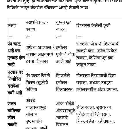
करतो की तुम्ही ही डायग्नोस्टिक मॅट्रिक्स प्रिंट करून तुमच्या ETP किंवा
पिक्लिंग लाइन कंट्रोल पॅनेलच्या अगदी शेजारी लावा.
प्राथमिक मूळ
दुय्यम मूळ
लक्षण
शिफारस केलेली कृती
कारण
कारण
:—
:—
:—
:—
पंप चालू
सक्शनमध्ये पाणी शिरल्याची
वाफेचा अडथळा /
इम्पेलर
आहे पण
खात्री करा, फ्लॅंज गॅस्केट
सक्शन लाइनमध्ये
पूर्णपणे चोक
प्रवाह होत
तपासा, केसिंगमधून हवा
हवेचा शिरकाव
झाले आहे
नाही.
काढून टाका.
प्रवाह दर
पंप उलट दिशेने
झिजलेले
मोटरच्या फिरण्याची दिशा
निर्धारित
फिरणे (चुकीचे
इम्पेलर
तपासा. अर्धवट उघड्या
दरापेक्षा
फेजिंग)
क्लिअरन्स
इम्पेलरमधील अंतर तपासा.
कमी आहे
कोरडे
सतत
ऑफ-बीईपी
चालवल्यामुळे
सील बदला, ड्राय-रन
यांत्रिक
ऑपरेशनमुळे
सीलच्या
प्रोटेक्शन रिले बसवा.
सील
शाफ्टचे
पृष्ठभागांचे
सिस्टम हेड कर्व्ह तपासा.
गळती
विचलन
नुकसान झाले.