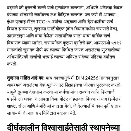
बदलणे की दुरुस्ती करणे याचे मूल्यांकन करताना, अभियंते अनेकदा केवळ
पंपाच्या भांडवली खर्चावरच लक्ष केंद्रित करतात. पण जसे मी आमच्या...
इंधन प्रवाह मीटर TCO: ५-वर्षांचा अचूकता आणि देखभालीचा खर्च
बिघाड झाल्यास, तुम्हाला एमटीबीएफ (दोन बिघाडांमधील सरासरी वेळ),
डाउनटाइम आणि वाया गेलेला रासायनिक साठा यांचा वार्षिक खर्च
विचारात घ्यावा लागेल. रासायनिक दृष्ट्या प्रतिरोधक, आयएसओ ५१९९
मानकांशी सुसंगत पीपी पंप त्याच्या किंचित जास्त असलेल्या सुरुवातीच्या
अभियांत्रिकी खर्चाची भरपाई त्याच्या अविरत सेवेच्या पहिल्या वर्षातच
करतो.
तुम्हाला माहित आहे का:
याच कारणामुळे मी DIN 24256 मानकांनुसार
आवश्यक असलेल्या बॅक-पुल-आउट डिझाइनचा जोरदार पुरस्कार करतो.
यामुळे तुमच्या देखभाल करणाऱ्या कर्मचाऱ्यांना सक्शन आणि डिस्चार्ज
पाइपिंगला धक्का न लावता किंवा मोटर न हलवता फिरणारा भाग (इम्पेलर,
शाफ्ट, सील आणि बेअरिंग्ज) काढता येतो. जे देखभालीचे काम पूर्वी ४ तास
लागायचे, ते आता ४५ मिनिटांत बदलता येते.
दीर्घकालीन विश्वासार्हतेसाठी स्थापनेच्या