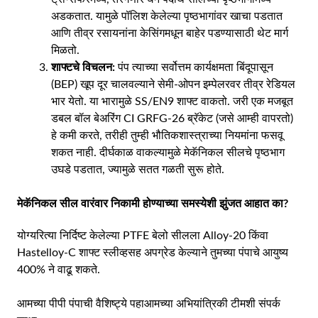
अडकतात. यामुळे पॉलिश केलेल्या पृष्ठभागांवर खाचा पडतात
आणि तीव्र रसायनांना केसिंगमधून बाहेर पडण्यासाठी थेट मार्ग
मिळतो.
शाफ्टचे विचलन:
पंप त्याच्या सर्वोत्तम कार्यक्षमता बिंदूपासून
(BEP) खूप दूर चालवल्याने सेमी-ओपन इम्पेलरवर तीव्र रेडियल
भार येतो. या भारामुळे SS/EN9 शाफ्ट वाकतो. जरी एक मजबूत
डबल बॉल बेअरिंग CI GRFG-26 ब्रॅकेट (जसे आम्ही वापरतो)
हे कमी करते, तरीही तुम्ही भौतिकशास्त्राच्या नियमांना फसवू
शकत नाही. दीर्घकाळ वाकल्यामुळे मेकॅनिकल सीलचे पृष्ठभाग
उघडे पडतात, ज्यामुळे सतत गळती सुरू होते.
मेकॅनिकल सील वारंवार निकामी होण्याच्या समस्येशी झुंजत आहात का?
योग्यरित्या निर्दिष्ट केलेल्या PTFE बेलो सीलला Alloy-20 किंवा
Hastelloy-C शाफ्ट स्लीव्हसह अपग्रेड केल्याने तुमच्या पंपाचे आयुष्य
400% ने वाढू शकते.
आमच्या पीपी पंपाची वैशिष्ट्ये पहा
आमच्या अभियांत्रिकी टीमशी संपर्क