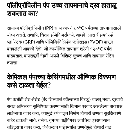
पॉलीप्रॉपिलीन पंप उच्च तापमानाचे द्रव हाताळू
शकतात का?
सामान्य पॉलीप्रॉपिलीन (PP) साधारणपणे ८०°C पर्यंतच्या तापमानासाठी
योग्य असते. तथापि, चिंतन इंजिनिअर्समध्ये, आम्ही ग्लास रीइन्फोर्स्ड
प्लास्टिक (GRP) आणि पॉलिव्हिनिलिडेन फ्लोराइड (PVDF) पासून
बनवलेली आवरणे देतो, जी कार्यान्वित तापमान श्रेणी १२०°C पर्यंत
वाढवतात. वापरापूर्वी नेहमी आपले विशिष्ट गुरुत्व आणि तापमान रेटिंग
तपासा.
केमिकल पंपाच्या केसिंगमधील औष्णिक विरूपण
कसे टाळता येईल?
पंप कधीही डेड-हेडेड (बंद डिस्चार्ज व्हॉल्व्हच्या विरुद्ध) चालवू नका. द्रवाचे
सतत अभिसरण सुनिश्चित करण्यासाठी किमान प्रवाह असलेल्या बायपास
लाईन्सचा वापर करा, ज्यामुळे घर्षणातून निर्माण होणारी उष्णता सुरक्षितपणे
बाहेर टाकली जाते. तसेच, तुमच्या पाईपिंगवर लवचिक एक्सपान्शन
जॉइंट्सचा वापर करा, जेणेकरून पाईपमधील उष्णतेमुळे होणारी वाढ