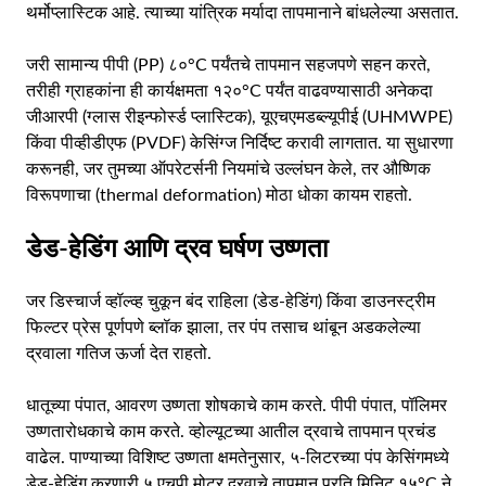
थर्मोप्लास्टिक आहे. त्याच्या यांत्रिक मर्यादा तापमानाने बांधलेल्या असतात.
जरी सामान्य पीपी (PP) ८०°C पर्यंतचे तापमान सहजपणे सहन करते,
तरीही ग्राहकांना ही कार्यक्षमता १२०°C पर्यंत वाढवण्यासाठी अनेकदा
जीआरपी (ग्लास रीइन्फोर्स्ड प्लास्टिक), यूएचएमडब्ल्यूपीई (UHMWPE)
किंवा पीव्हीडीएफ (PVDF) केसिंग्ज निर्दिष्ट करावी लागतात. या सुधारणा
करूनही, जर तुमच्या ऑपरेटर्सनी नियमांचे उल्लंघन केले, तर औष्णिक
विरूपणाचा (thermal deformation) मोठा धोका कायम राहतो.
डेड-हेडिंग आणि द्रव घर्षण उष्णता
जर डिस्चार्ज व्हॉल्व्ह चुकून बंद राहिला (डेड-हेडिंग) किंवा डाउनस्ट्रीम
फिल्टर प्रेस पूर्णपणे ब्लॉक झाला, तर पंप तसाच थांबून अडकलेल्या
द्रवाला गतिज ऊर्जा देत राहतो.
धातूच्या पंपात, आवरण उष्णता शोषकाचे काम करते. पीपी पंपात, पॉलिमर
उष्णतारोधकाचे काम करते. व्होल्यूटच्या आतील द्रवाचे तापमान प्रचंड
वाढेल. पाण्याच्या विशिष्ट उष्णता क्षमतेनुसार, ५-लिटरच्या पंप केसिंगमध्ये
डेड-हेडिंग करणारी ५ एचपी मोटर द्रवाचे तापमान प्रति मिनिट १५°C ने