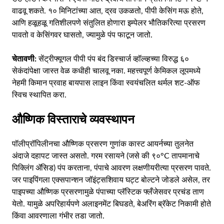
वाढवू शकते. १० मिनिटांच्या आत, द्रव उकळतो, पीपी केसिंग मऊ होते,
आणि हळूहळू गतिशीलपणे संतुलित होणारा इम्पेलर भौतिकरित्या प्रसरण
पावतो व केसिंगवर घासतो, ज्यामुळे पंप फाटून जातो.
चेतावणी:
सेंट्रीफ्यूगल पीपी पंप बंद डिस्चार्ज व्हॉल्व्हच्या विरुद्ध ६०
सेकंदांपेक्षा जास्त वेळ कधीही चालवू नका. महत्त्वपूर्ण केमिकल लूपमध्ये
नेहमी किमान प्रवाह बायपास लाइन किंवा स्वयंचलित थर्मल शट-ऑफ
स्विच स्थापित करा.
औष्णिक विस्ताराचे व्यवस्थापन
पॉलीप्रॉपिलीनचा औष्णिक प्रसरण गुणांक कास्ट आयर्नच्या तुलनेत
अंदाजे दहापट जास्त असतो. गरम रसायने (जसे की ९०°C तापमानाचे
पिक्लिंग ॲसिड) पंप करताना, पंपाचे आवरण लक्षणीयरीत्या प्रसरण पावते.
जर पाइपिंगला एक्सपान्शन जॉइंट्सशिवाय घट्ट बोल्टने जोडले असेल, तर
पाइपच्या औष्णिक प्रसरणामुळे पंपाच्या प्लॅस्टिक फ्लँजेसवर प्रचंड ताण
येतो. यामुळे अपरिहार्यपणे अलाइनमेंट बिघडते, बेअरिंग ब्रॅकेट निकामी होते
किंवा आवरणाला गंभीर तडा जातो.