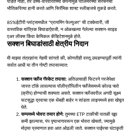
पाडत नाही, तर उच्च-वारंवारतेच्या कंपनांमुळे पॉलिमरच्या संरचनेची
भौतिकरित्या हानी करते आणि सिरॅमिक शाफ्ट स्लीव्हजचे तुकडे करते.
85%
ईटीपी प्लांट्समधील "प्रायमिंग फेल्युअर" ची टक्केवारी, जी
वास्तविक यांत्रिक बिघाडाऐवजी, न ओळखल्या गेलेल्या सक्शन-साइड
एअर लीक्स किंवा केमिकल कॅव्हिटेशनमुळे होते.
सक्शन बिघाडांसाठी क्षेत्रीय निदान
मी माझ्या तंत्रज्ञांना नेहमी सांगतो की, कोणतीही वस्तू उघडण्यापूर्वी त्यांनी
सर्वात आधी या तीन गोष्टी तपासाव्यात:
सक्शन फ्लॅंज गॅस्केट तपासा:
अतिउत्साही फिटरने गरजेपेक्षा
जास्त टॉर्क लावल्यास पॉलीप्रॉपिलीन फ्लँजेसमध्ये कोल्ड फ्लो
(क्रीप) होण्याची शक्यता असते. सक्शन फ्लँजवरील अगदी सूक्ष्म
फटसुद्धा द्रवाचा एक थेंबही बाहेर न सांडता लाइनमध्ये हवा खेचून
घेते.
सम्पमध्ये भोवरा तयार होणे:
तुमच्या ETP टाकीची पातळी खूप
कमी झाल्यास, पंप पृष्ठभागावरून एक भोवरा खेचतो, ज्यामुळे
मोठ्या प्रमाणात हवा आत ओढली जाते. सक्शन पाईपचा घंटाकृती