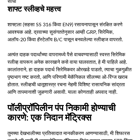
साधा
शाफ्ट स्लीव्हचे महत्त्व
शाफ्टला (सहसा SS 316 किंवा EN9) रसायनापासून संरक्षित करणे
आवश्यक आहे. द्रवाच्या सुसंगततेनुसार आम्ही GRP, सिरेमिक,
अलॉय-20 किंवा हॅस्टेलॉय B/C पासून बनवलेल्या स्लीव्हज वापरतो.
अत्यंत दाहक पदार्थांच्या वापरामध्ये पैसे वाचवण्यासाठी स्वस्त सिरेमिक
स्लीव्ह वापरून अनेक कारखाने कसे वाया घालवतात, हे मी पाहिले आहे.
कालांतराने, हा दाहक पदार्थ सिरेमिकवर ओरखडे पाडतो, त्याचा गुळगुळीत
पृष्ठभाग नष्ट करतो, आणि परिणामी मेकॅनिकल सीलच्या ओ-रिंग्ज खराब
होतात. स्लीव्हची धातूशास्त्र रचना नेहमी विशिष्ट रासायनिक सांद्रता
आणि तापमानाशी जुळणारी असावी. याला कोणताही अपवाद नाही.
पॉलीप्रॉपिलीन पंप निकामी होण्याची
कारणे: एक निदान मॅट्रिक्स
तुमच्या देखभालीच्या प्रतिसादात मानकीकरण आणण्यासाठी, मी शिफारस