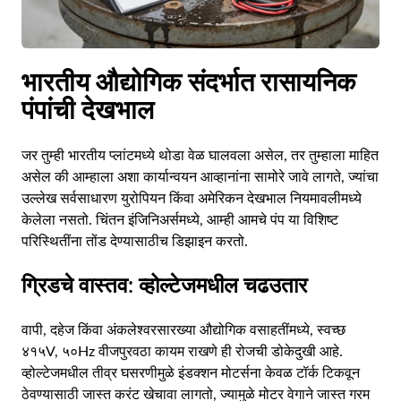
भारतीय औद्योगिक संदर्भात रासायनिक
पंपांची देखभाल
जर तुम्ही भारतीय प्लांटमध्ये थोडा वेळ घालवला असेल, तर तुम्हाला माहित
असेल की आम्हाला अशा कार्यान्वयन आव्हानांना सामोरे जावे लागते, ज्यांचा
उल्लेख सर्वसाधारण युरोपियन किंवा अमेरिकन देखभाल नियमावलीमध्ये
केलेला नसतो. चिंतन इंजिनिअर्समध्ये, आम्ही आमचे पंप या विशिष्ट
परिस्थितींना तोंड देण्यासाठीच डिझाइन करतो.
ग्रिडचे वास्तव: व्होल्टेजमधील चढउतार
वापी, दहेज किंवा अंकलेश्वरसारख्या औद्योगिक वसाहतींमध्ये, स्वच्छ
४१५V, ५०Hz वीजपुरवठा कायम राखणे ही रोजची डोकेदुखी आहे.
व्होल्टेजमधील तीव्र घसरणीमुळे इंडक्शन मोटर्सना केवळ टॉर्क टिकवून
ठेवण्यासाठी जास्त करंट खेचावा लागतो, ज्यामुळे मोटर वेगाने जास्त गरम