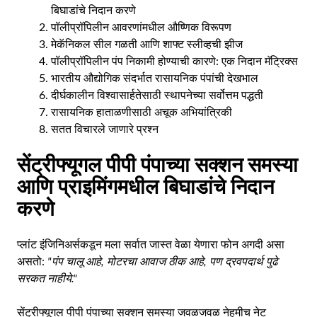
बिघाडांचे निदान करणे
पॉलीप्रॉपिलीन आवरणांमधील औष्णिक विरूपण
मेकॅनिकल सील गळती आणि शाफ्ट स्लीव्हची झीज
पॉलीप्रॉपिलीन पंप निकामी होण्याची कारणे: एक निदान मॅट्रिक्स
भारतीय औद्योगिक संदर्भात रासायनिक पंपांची देखभाल
दीर्घकालीन विश्वासार्हतेसाठी स्थापनेच्या सर्वोत्तम पद्धती
रासायनिक हाताळणीसाठी अचूक अभियांत्रिकी
सतत विचारले जाणारे प्रश्न
सेंट्रीफ्यूगल पीपी पंपाच्या सक्शन समस्या
आणि प्राइमिंगमधील बिघाडांचे निदान
करणे
प्लांट इंजिनिअर्सकडून मला सर्वात जास्त वेळा येणारा फोन अगदी असा
असतो:
"पंप चालू आहे, मोटरचा आवाज ठीक आहे, पण द्रवपदार्थ पुढे
सरकत नाहीये."
सेंट्रीफ्यूगल पीपी पंपाच्या सक्शन समस्या जवळजवळ नेहमीच नेट