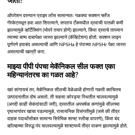
जातो?
ऑपरेशन दरम्यान प्राइम लॉस सामान्यतः गळक्या सक्शन फ्लॅंज
गॅस्केटमधून हवा आत शिरल्याने, सप्लाय टँकमधील द्रवाची पातळी कमी
झाल्यामुळे व्हॉर्टेक्सिंग (भोवरे तयार होणे) झाल्याने, किंवा द्रवाचे तापमान
त्याच्या बाष्प दाबापेक्षा जास्त झाल्याने (कॅव्हिटेशन) होतो. सक्शन लाइन
पूर्णपणे हवाबंद असल्याची आणि NPSHa हे पंपाच्या NPSHr पेक्षा जास्त
असल्याची खात्री करा.
माझ्या पीपी पंपचा मेकॅनिकल सील फक्त एका
महिन्यानंतरच का गळत आहे?
खरं सांगायचं तर, मेकॅनिकल सीलची वेळेआधी होणारी गळती क्वचितच
उत्पादनातील दोष असतो. ती सहसा कोरड्या स्थितीत चालवल्यामुळे
(अगदी काही सेकंदांसाठी जरी), द्रवातील अपघर्षक कणांमुळे सीलच्या
पृष्ठभागांवर खाचा पडल्यामुळे, रासायनिक विसंगतीमुळे (जसे की तीव्र
दाहक पदार्थांसोबत सामान्य सिरेमिक शाफ्ट स्लीव्ह वापरणे), किंवा बंद
व्हॉल्व्हच्या विरुद्ध पंप चालवल्यामुळे शाफ्टमध्ये तीव्र वाकण झाल्यामुळे होते.