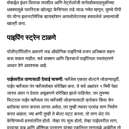
मोबाईल इंधन वितरक तपशील आणि मेट्रोलॉजी मार्गदर्शक
वाहतुकीच्या
धक्क्यामुळे प्लास्टिक व्होल्यूट केसिंगला तडे जाऊ नयेत म्हणून, तुमचे पीपी
पंप योग्य इलास्टोमेरिक व्हायब्रेशन आयसोलेटरसह बसवलेले असल्याची
खात्री करा.
पाइपिंग स्ट्रेन टाळणे
पॉलीप्रॉपिलीन आवरणे जड औद्योगिक पाइपिंगचे वजन अजिबात सहन
करू शकत नाहीत. सर्व सक्शन आणि डिस्चार्ज पाइपिंगला स्वतंत्रपणे
आधार देणे आवश्यक आहे.
पाईपवरील ताणासाठी देसाई चाचणी:
फ्लँजेस एकत्र बोल्टने जोडण्यापूर्वी,
पाईप फ्लँजला पंप फ्लँजसोबत संरेखित करा. ते सर्व अक्षांवर १ मिमी पेक्षा
जास्त अंतर न ठेवता अचूकपणे संरेखित झाले पाहिजेत. जर तुमच्या
फिटरला पाईप फ्लँजला पंप फ्लँजशी जोडण्यासाठी क्रोबार किंवा चेन
ब्लॉकचा वापर करावा लागत असेल, तर तुम्ही त्यावर प्रचंड ताण निर्माण
करत आहात. ज्या क्षणी तुम्ही ते बोल्ट घट्ट करता, तो ताण थेट पंप
केसिंगमध्ये हस्तांतरित होतो. जेव्हा पंप सुरू होतो, तेव्हा पाईपवरील ताण,
द्रवाचा दाब आणि औष्णिक प्रसरण यांच्या एकत्रित ताणामुळे अखेरीस तो