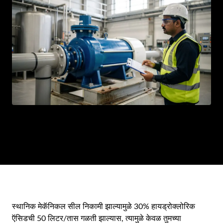
AR
BN
ML
PT
RU
स्थानिक मेकॅनिकल सील निकामी झाल्यामुळे 30% हायड्रोक्लोरिक
ऍसिडची 50 लिटर/तास गळती झाल्यास, त्यामुळे केवळ तुमच्या