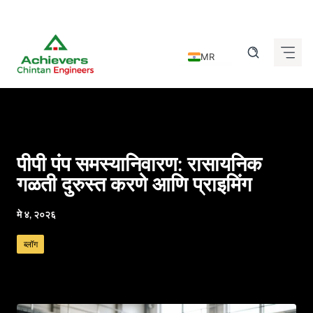
Skip
to
MR
content
EN
DE
FR
IT
पीपी पंप समस्यानिवारण: रासायनिक
ES
गळती दुरुस्त करणे आणि प्राइमिंग
GU
मे ४, २०२६
HI
ब्लॉग
KN
TA
TE