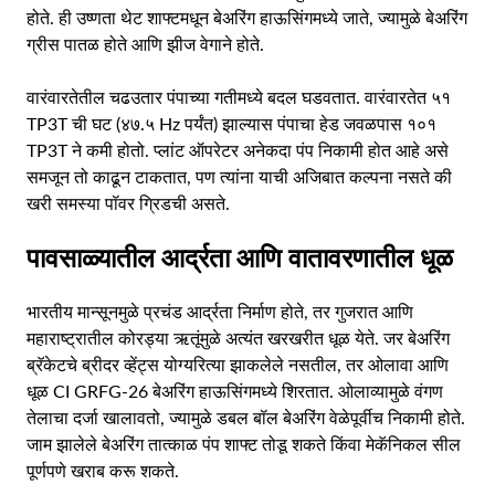
होते. ही उष्णता थेट शाफ्टमधून बेअरिंग हाऊसिंगमध्ये जाते, ज्यामुळे बेअरिंग
ग्रीस पातळ होते आणि झीज वेगाने होते.
वारंवारतेतील चढउतार पंपाच्या गतीमध्ये बदल घडवतात. वारंवारतेत ५१
TP3T ची घट (४७.५ Hz पर्यंत) झाल्यास पंपाचा हेड जवळपास १०१
TP3T ने कमी होतो. प्लांट ऑपरेटर अनेकदा पंप निकामी होत आहे असे
समजून तो काढून टाकतात, पण त्यांना याची अजिबात कल्पना नसते की
खरी समस्या पॉवर ग्रिडची असते.
पावसाळ्यातील आर्द्रता आणि वातावरणातील धूळ
भारतीय मान्सूनमुळे प्रचंड आर्द्रता निर्माण होते, तर गुजरात आणि
महाराष्ट्रातील कोरड्या ऋतूंमुळे अत्यंत खरखरीत धूळ येते. जर बेअरिंग
ब्रॅकेटचे ब्रीदर व्हेंट्स योग्यरित्या झाकलेले नसतील, तर ओलावा आणि
धूळ CI GRFG-26 बेअरिंग हाऊसिंगमध्ये शिरतात. ओलाव्यामुळे वंगण
तेलाचा दर्जा खालावतो, ज्यामुळे डबल बॉल बेअरिंग वेळेपूर्वीच निकामी होते.
जाम झालेले बेअरिंग तात्काळ पंप शाफ्ट तोडू शकते किंवा मेकॅनिकल सील
पूर्णपणे खराब करू शकते.