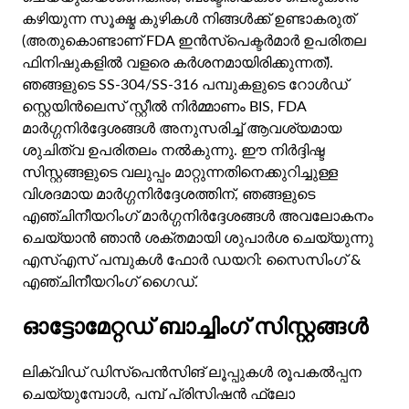
കഴിയുന്ന സൂക്ഷ്മ കുഴികൾ നിങ്ങൾക്ക് ഉണ്ടാകരുത്
(അതുകൊണ്ടാണ് FDA ഇൻസ്പെക്ടർമാർ ഉപരിതല
ഫിനിഷുകളിൽ വളരെ കർശനമായിരിക്കുന്നത്).
ഞങ്ങളുടെ SS-304/SS-316 പമ്പുകളുടെ റോൾഡ്
സ്റ്റെയിൻലെസ് സ്റ്റീൽ നിർമ്മാണം BIS, FDA
മാർഗ്ഗനിർദ്ദേശങ്ങൾ അനുസരിച്ച് ആവശ്യമായ
ശുചിത്വ ഉപരിതലം നൽകുന്നു. ഈ നിർദ്ദിഷ്ട
സിസ്റ്റങ്ങളുടെ വലുപ്പം മാറ്റുന്നതിനെക്കുറിച്ചുള്ള
വിശദമായ മാർഗ്ഗനിർദ്ദേശത്തിന്, ഞങ്ങളുടെ
എഞ്ചിനീയറിംഗ് മാർഗ്ഗനിർദ്ദേശങ്ങൾ അവലോകനം
ചെയ്യാൻ ഞാൻ ശക്തമായി ശുപാർശ ചെയ്യുന്നു
എസ്എസ് പമ്പുകൾ ഫോർ ഡയറി: സൈസിംഗ് &
എഞ്ചിനീയറിംഗ് ഗൈഡ്
.
ഓട്ടോമേറ്റഡ് ബാച്ചിംഗ് സിസ്റ്റങ്ങൾ
ലിക്വിഡ് ഡിസ്പെൻസിങ് ലൂപ്പുകൾ രൂപകൽപ്പന
ചെയ്യുമ്പോൾ, പമ്പ് പ്രിസിഷൻ ഫ്ലോ