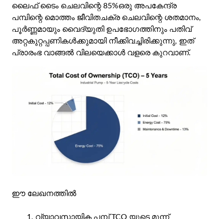
ലൈഫ് ടൈം ചെലവിന്റെ 85%
ഒരു അപകേന്ദ്ര
പമ്പിന്റെ മൊത്തം ജീവിതചക്ര ചെലവിന്റെ ശതമാനം,
പൂർണ്ണമായും വൈദ്യുതി ഉപഭോഗത്തിനും പതിവ്
അറ്റകുറ്റപ്പണികൾക്കുമായി നീക്കിവച്ചിരിക്കുന്നു, ഇത്
പ്രാരംഭ വാങ്ങൽ വിലയെക്കാൾ വളരെ കുറവാണ്.
ഈ ലേഖനത്തിൽ
വ്യാവസായിക പമ്പ് TCO യുടെ മൂന്ന്