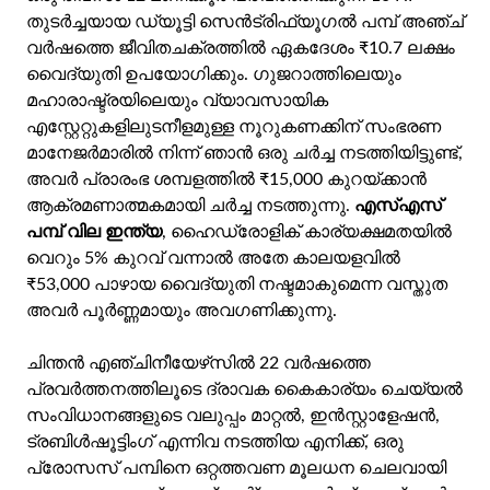
തുടർച്ചയായ ഡ്യൂട്ടി സെൻട്രിഫ്യൂഗൽ പമ്പ് അഞ്ച്
വർഷത്തെ ജീവിതചക്രത്തിൽ ഏകദേശം ₹10.7 ലക്ഷം
വൈദ്യുതി ഉപയോഗിക്കും. ഗുജറാത്തിലെയും
മഹാരാഷ്ട്രയിലെയും വ്യാവസായിക
എസ്റ്റേറ്റുകളിലുടനീളമുള്ള നൂറുകണക്കിന് സംഭരണ
മാനേജർമാരിൽ നിന്ന് ഞാൻ ഒരു ചർച്ച നടത്തിയിട്ടുണ്ട്,
അവർ പ്രാരംഭ ശമ്പളത്തിൽ ₹15,000 കുറയ്ക്കാൻ
ആക്രമണാത്മകമായി ചർച്ച നടത്തുന്നു.
എസ്എസ്
പമ്പ് വില ഇന്ത്യ
, ഹൈഡ്രോളിക് കാര്യക്ഷമതയിൽ
വെറും 5% കുറവ് വന്നാൽ അതേ കാലയളവിൽ
₹53,000 പാഴായ വൈദ്യുതി നഷ്ടമാകുമെന്ന വസ്തുത
അവർ പൂർണ്ണമായും അവഗണിക്കുന്നു.
ചിന്തൻ എഞ്ചിനീയേഴ്‌സിൽ 22 വർഷത്തെ
പ്രവർത്തനത്തിലൂടെ ദ്രാവക കൈകാര്യം ചെയ്യൽ
സംവിധാനങ്ങളുടെ വലുപ്പം മാറ്റൽ, ഇൻസ്റ്റാളേഷൻ,
ട്രബിൾഷൂട്ടിംഗ് എന്നിവ നടത്തിയ എനിക്ക്, ഒരു
പ്രോസസ് പമ്പിനെ ഒറ്റത്തവണ മൂലധന ചെലവായി