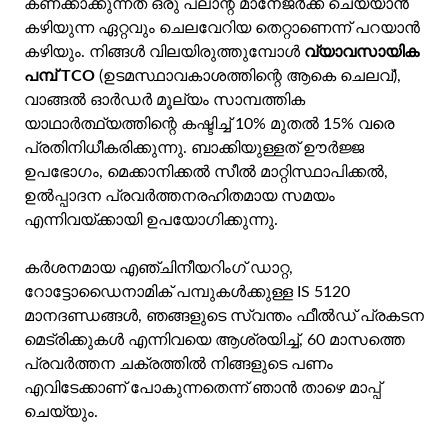
കണക്കാക്കുന്നത് ഒരു പ്ലാന്റ് മാനേജർക്ക് ചെയ്യാൻ
കഴിയുന്ന ഏറ്റവും ചെലവേറിയ തെറ്റാണെന്ന് പറയാൻ
കഴിയും. നിങ്ങൾ വിലയിരുത്തുമ്പോൾ
വ്യാവസായിക
പമ്പ് TCO
(ഉടമസ്ഥാവകാശത്തിന്റെ ആകെ ചെലവ്),
വാങ്ങൽ ഓർഡർ മൂല്യം സാമ്പത്തിക
യാഥാർത്ഥ്യത്തിന്റെ കഷ്ടിച്ച് 10% മുതൽ 15% വരെ
പ്രതിനിധീകരിക്കുന്നു. ബാക്കിയുള്ളത് ഊർജ്ജ
ഉപഭോഗം, മെക്കാനിക്കൽ സീൽ മാറ്റിസ്ഥാപിക്കൽ,
ഉൽപ്പാദന പ്രവർത്തനരഹിതമായ സമയം
എന്നിവയ്ക്കായി ഉപയോഗിക്കുന്നു.
കർശനമായ എഞ്ചിനീയറിംഗ് ഡാറ്റ,
റോട്ടോഡൈനാമിക് പമ്പുകൾക്കുള്ള IS 5120
മാനദണ്ഡങ്ങൾ, ഞങ്ങളുടെ സ്വന്തം ഫീൽഡ് പ്രകടന
മെട്രിക്കുകൾ എന്നിവയെ ആശ്രയിച്ച്, 60 മാസത്തെ
പ്രവർത്തന ചക്രത്തിൽ നിങ്ങളുടെ പണം
എവിടേക്കാണ് പോകുന്നതെന്ന് ഞാൻ താഴെ മാപ്പ്
ചെയ്യും.