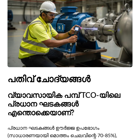
പതിവ് ചോദ്യങ്ങൾ
വ്യാവസായിക പമ്പ് TCO-യിലെ
പ്രധാന ഘടകങ്ങൾ
എന്തൊക്കെയാണ്?
പ്രധാന ഘടകങ്ങൾ ഊർജ്ജ ഉപഭോഗം
(സാധാരണയായി മൊത്തം ചെലവിന്റെ 70-85%),