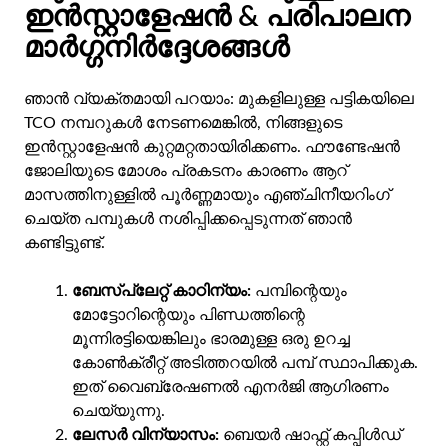
ഇൻസ്റ്റാളേഷൻ & പരിപാലന
മാർഗ്ഗനിർദ്ദേശങ്ങൾ
ഞാൻ വ്യക്തമായി പറയാം: മുകളിലുള്ള പട്ടികയിലെ
TCO നമ്പറുകൾ നേടണമെങ്കിൽ, നിങ്ങളുടെ
ഇൻസ്റ്റാളേഷൻ കുറ്റമറ്റതായിരിക്കണം. ഫൗണ്ടേഷൻ
ജോലിയുടെ മോശം പ്രകടനം കാരണം ആറ്
മാസത്തിനുള്ളിൽ പൂർണ്ണമായും എഞ്ചിനീയറിംഗ്
ചെയ്ത പമ്പുകൾ നശിപ്പിക്കപ്പെടുന്നത് ഞാൻ
കണ്ടിട്ടുണ്ട്.
ബേസ്‌പ്ലേറ്റ് കാഠിന്യം:
പമ്പിന്റെയും
മോട്ടോറിന്റെയും പിണ്ഡത്തിന്റെ
മൂന്നിരട്ടിയെങ്കിലും ഭാരമുള്ള ഒരു ഉറച്ച
കോൺക്രീറ്റ് അടിത്തറയിൽ പമ്പ് സ്ഥാപിക്കുക.
ഇത് വൈബ്രേഷണൽ എനർജി ആഗിരണം
ചെയ്യുന്നു.
ലേസർ വിന്യാസം:
ബെയർ ഷാഫ്റ്റ് കപ്പിൾഡ്