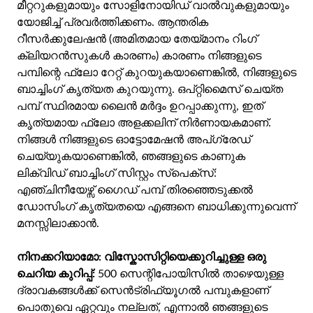
മീറ്ററുകളുമായും സോളിനോയിഡ് വാൽവുകളുമായും
യോജിച്ച് പ്രവർത്തിക്കണം. ആന്തരിക
റീസർക്കുലേഷൻ (അമിതമായ തേയ്മാനം റിംഗ്
ക്ലിയറൻസുകൾ കാരണം) കാരണം നിങ്ങളുടെ
പമ്പിന്റെ ഫ്ലോ റേറ്റ് കുറയുകയാണെങ്കിൽ, നിങ്ങളുടെ
ബാച്ചിംഗ് കൃത്യത കുറയുന്നു. ഒപ്റ്റിമൈസ് ചെയ്ത
പമ്പ് സ്ഥിരമായ ലൈൻ മർദ്ദം ഉറപ്പാക്കുന്നു, ഇത്
കൃത്യമായ ഫ്ലോ അളക്കലിന് നിർണായകമാണ്.
നിങ്ങൾ നിങ്ങളുടെ ഓട്ടോമേഷൻ അപ്‌ഗ്രേഡ്
ചെയ്യുകയാണെങ്കിൽ, ഞങ്ങളുടെ കാണുക
ലിക്വിഡ് ബാച്ചിംഗ് സിസ്റ്റം സ്പെക്സ്:
എഞ്ചിനീയേഴ്സ് ഗൈഡ്
പമ്പ് തിരഞ്ഞെടുക്കൽ
ഡോസിംഗ് കൃത്യതയെ എങ്ങനെ ബാധിക്കുന്നുവെന്ന്
മനസ്സിലാക്കാൻ.
നിനക്കറിയാമോ:
വിസ്കോസിറ്റിയെക്കുറിച്ചുള്ള ഒരു
ചെറിയ കുറിപ്പ്:
500 സെന്റിപോയിസിൽ താഴെയുള്ള
ദ്രാവകങ്ങൾക്ക് സെൻട്രിഫ്യൂഗൽ പമ്പുകളാണ്
പൊതുവെ ഏറ്റവും നല്ലത്, എന്നാൽ ഞങ്ങളുടെ