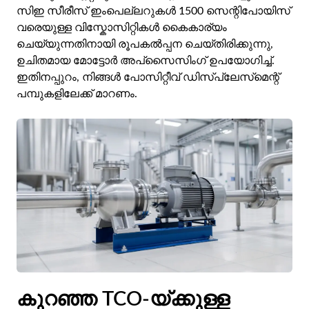
സിഇ സീരീസ് ഇംപെല്ലറുകൾ 1500 സെന്റിപോയിസ്
വരെയുള്ള വിസ്കോസിറ്റികൾ കൈകാര്യം
ചെയ്യുന്നതിനായി രൂപകൽപ്പന ചെയ്‌തിരിക്കുന്നു,
ഉചിതമായ മോട്ടോർ അപ്‌സൈസിംഗ് ഉപയോഗിച്ച്.
ഇതിനപ്പുറം, നിങ്ങൾ പോസിറ്റീവ് ഡിസ്‌പ്ലേസ്‌മെന്റ്
പമ്പുകളിലേക്ക് മാറണം.
കുറഞ്ഞ TCO-യ്ക്കുള്ള