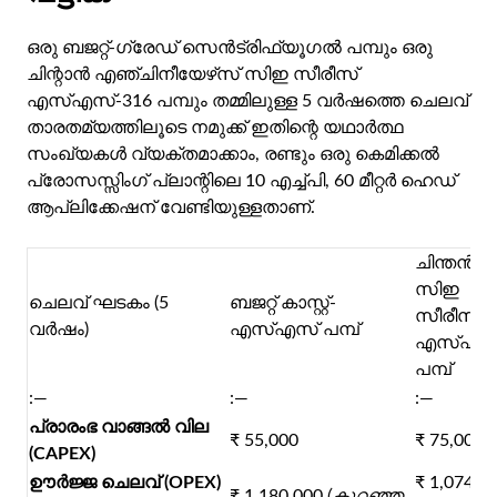
ഒരു ബജറ്റ്-ഗ്രേഡ് സെൻട്രിഫ്യൂഗൽ പമ്പും ഒരു
ചിന്റാൻ എഞ്ചിനീയേഴ്‌സ് സിഇ സീരീസ്
എസ്എസ്-316 പമ്പും തമ്മിലുള്ള 5 വർഷത്തെ ചെലവ്
താരതമ്യത്തിലൂടെ നമുക്ക് ഇതിന്റെ യഥാർത്ഥ
സംഖ്യകൾ വ്യക്തമാക്കാം, രണ്ടും ഒരു കെമിക്കൽ
പ്രോസസ്സിംഗ് പ്ലാന്റിലെ 10 എച്ച്പി, 60 മീറ്റർ ഹെഡ്
ആപ്ലിക്കേഷന് വേണ്ടിയുള്ളതാണ്.
ചിന്തൻ
സിഇ
ചെലവ് ഘടകം (5
ബജറ്റ് കാസ്റ്റ്-
സീരീസ്
വർഷം)
എസ്എസ് പമ്പ്
എസ്എസ
പമ്പ്
:—
:—
:—
പ്രാരംഭ വാങ്ങൽ വില
₹ 55,000
₹ 75,000
(CAPEX)
ഊർജ്ജ ചെലവ് (OPEX)
₹ 1,074,0
₹ 1,180,000
(കുറഞ്ഞ