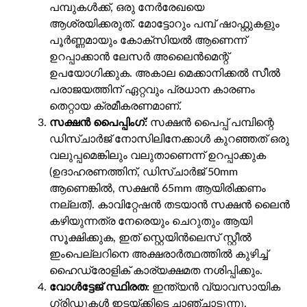
പമ്പുകൾക്ക്, ഒരു നേർരേഖയെ
ആശ്രയിക്കരുത്. മോട്ടോറും പമ്പ് ഷാഫ്റ്റുകളും
പൂർണ്ണമായും കോക്സിയൽ ആണെന്ന്
ഉറപ്പാക്കാൻ ലേസർ അലൈൻമെന്റ്
ഉപയോഗിക്കുക. അകാല മെക്കാനിക്കൽ സീൽ
പരാജയത്തിന് ഏറ്റവും പ്രധാന കാരണം
തെറ്റായ ക്രമീകരണമാണ്.
സക്ഷൻ പൈപ്പിംഗ്:
സക്ഷൻ പൈപ്പ് പമ്പിന്റെ
ഡിസ്ചാർജ് നോസിലിനേക്കാൾ കുറഞ്ഞത് ഒരു
വലുപ്പമെങ്കിലും വലുതാണെന്ന് ഉറപ്പാക്കുക
(ഉദാഹരണത്തിന്, ഡിസ്ചാർജ് 50mm
ആണെങ്കിൽ, സക്ഷൻ 65mm ആയിരിക്കണം
നല്ലത്). കാവിറ്റേഷൻ തടയാൻ സക്ഷൻ ലൈൻ
കഴിയുന്നത്ര നേരെയും ചെറുതും ആയി
സൂക്ഷിക്കുക, ഇത് സ്റ്റെയിൻലെസ് സ്റ്റീൽ
ഇംപെല്ലറിനെ അക്ഷരാർത്ഥത്തിൽ കുഴിച്ച്
ഹൈഡ്രോളിക് കാര്യക്ഷമത നശിപ്പിക്കും.
വോൾട്ടേജ് സ്ഥിരത:
ഇന്ത്യൻ വ്യാവസായിക
ഗ്രിഡുകൾ ഇടയ്ക്കിടെ ചാഞ്ചാടുന്നു.