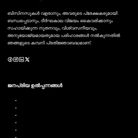
ബിസിനസുകൾ വളരാനും, അവരുടെ പ്രേക്ഷകരുമായി
ബന്ധപ്പെടാനും, ദീർഘകാല വിജയം കൈവരിക്കാനും
സഹായിക്കുന്ന നൂതനവും, വിശ്വസനീയവും,
അനുയോജ്യമായതുമായ പരിഹാരങ്ങൾ നൽകുന്നതിൽ
ഞങ്ങളുടെ കമ്പനി പ്രതിജ്ഞാബദ്ധമാണ്.
ജനപ്രിയ ഉൽപ്പന്നങ്ങൾ
ഡീസൽ ഡിസ്‌പെൻസർ
ഡീസൽ ഫ്ലോ മീറ്റർ
ഇന്ധന വിതരണക്കാരൻ
ഇന്ധന പ്രവാഹ മീറ്റർ
ലിക്വിഡ് ബാച്ചിംഗ് സിസ്റ്റം
മൊബൈൽ ഇന്ധന വിതരണക്കാരൻ