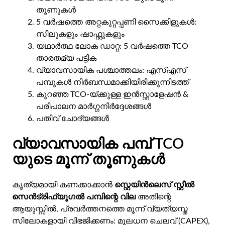
തൂണുകൾ
5 വർഷത്തെ അറ്റകുറ്റപ്പണി സൈക്കിളുകൾ:
സീലുകളും ഷാഫ്റ്റുകളും
യഥാർത്ഥ ലോക ഡാറ്റ: 5 വർഷത്തെ TCO
താരതമ്യ പട്ടിക
വ്യാവസായിക പശ്ചാത്തലം: എസ്എസ്
പമ്പുകൾ നിർബന്ധമാക്കിയിരിക്കുന്നിടത്ത്
കുറഞ്ഞ TCO-യ്ക്കുള്ള ഇൻസ്റ്റാളേഷൻ &
പരിപാലന മാർഗ്ഗനിർദ്ദേശങ്ങൾ
പതിവ് ചോദ്യങ്ങൾ
വ്യാവസായിക പമ്പ് TCO
യുടെ മൂന്ന് തൂണുകൾ
കൃത്യമായി കണക്കാക്കാൻ
സ്റ്റെയിൻലെസ് സ്റ്റീൽ
സെൻട്രിഫ്യൂഗൽ പമ്പിന്റെ വില
അതിന്റെ
ആയുസ്സിൽ, പ്രവർത്തനത്തെ മൂന്ന് വ്യത്യസ്ത
സിലോകളായി വിഭജിക്കണം: മൂലധന ചെലവ് (CAPEX),