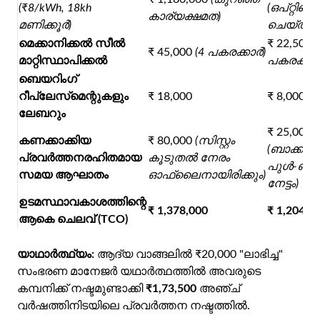
(₹8/kWh, 18kh
(ഒപ്റ്റിമ
കാര്യക്ഷമത)
മണിക്കൂർ)
ചെയ്ത BE
മെക്കാനിക്കൽ സീൽ
₹ 22,500
(
₹ 45,000
(4 പകരക്കാർ)
മാറ്റിസ്ഥാപിക്കൽ
പകരക്കാർ
ബെയറിംഗ്
റീപ്ലേസ്‌മെന്റുകളും
₹ 18,000
₹ 8,000
ലേബറും
₹ 25,000
കണക്കാക്കിയ
₹ 80,000
(സിസ്റ്റം
(ബാക്ക്
പ്രവർത്തനരഹിതമായ
കൂടുതൽ നേരം
പുൾ-ഔട്ട്
സമയ ആഘാതം
ഓഫ്‌ലൈനായിരിക്കും)
നേട്ടം)
ഉടമസ്ഥാവകാശത്തിന്റെ
₹ 1,378,000
₹ 1,204,5
ആകെ ചെലവ് (TCO)
യാഥാർത്ഥ്യം:
ആദ്യ വാങ്ങലിൽ ₹20,000 "ലാഭിച്ച"
സംഭരണ മാനേജർ യഥാർത്ഥത്തിൽ അവരുടെ
കമ്പനിക്ക് നഷ്ടമുണ്ടാക്കി
₹1,73,500
അഞ്ച്
വർഷത്തിനിടയിലെ പ്രവർത്തന നഷ്ടത്തിൽ.