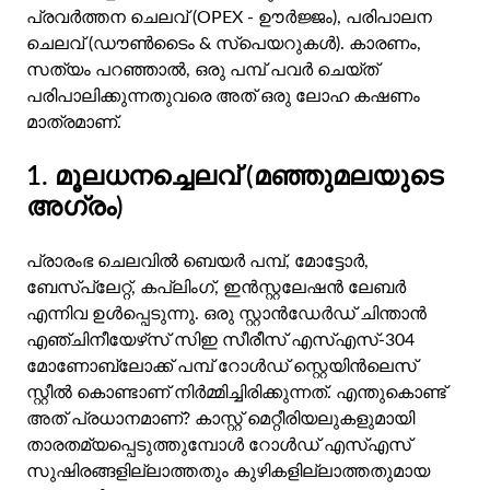
പ്രവർത്തന ചെലവ് (OPEX - ഊർജ്ജം), പരിപാലന
ചെലവ് (ഡൗൺടൈം & സ്പെയറുകൾ). കാരണം,
സത്യം പറഞ്ഞാൽ, ഒരു പമ്പ് പവർ ചെയ്ത്
പരിപാലിക്കുന്നതുവരെ അത് ഒരു ലോഹ കഷണം
മാത്രമാണ്.
1. മൂലധനച്ചെലവ് (മഞ്ഞുമലയുടെ
അഗ്രം)
പ്രാരംഭ ചെലവിൽ ബെയർ പമ്പ്, മോട്ടോർ,
ബേസ്‌പ്ലേറ്റ്, കപ്ലിംഗ്, ഇൻസ്റ്റലേഷൻ ലേബർ
എന്നിവ ഉൾപ്പെടുന്നു. ഒരു സ്റ്റാൻഡേർഡ് ചിന്താൻ
എഞ്ചിനീയേഴ്‌സ് സിഇ സീരീസ് എസ്എസ്-304
മോണോബ്ലോക്ക് പമ്പ് റോൾഡ് സ്റ്റെയിൻലെസ്
സ്റ്റീൽ കൊണ്ടാണ് നിർമ്മിച്ചിരിക്കുന്നത്. എന്തുകൊണ്ട്
അത് പ്രധാനമാണ്? കാസ്റ്റ് മെറ്റീരിയലുകളുമായി
താരതമ്യപ്പെടുത്തുമ്പോൾ റോൾഡ് എസ്എസ്
സുഷിരങ്ങളില്ലാത്തതും കുഴികളില്ലാത്തതുമായ