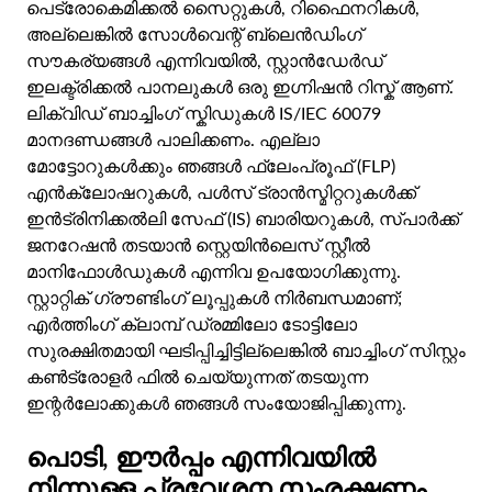
പെട്രോകെമിക്കൽ സൈറ്റുകൾ, റിഫൈനറികൾ,
അല്ലെങ്കിൽ സോൾവെന്റ് ബ്ലെൻഡിംഗ്
സൗകര്യങ്ങൾ എന്നിവയിൽ, സ്റ്റാൻഡേർഡ്
ഇലക്ട്രിക്കൽ പാനലുകൾ ഒരു ഇഗ്നിഷൻ റിസ്ക് ആണ്.
ലിക്വിഡ് ബാച്ചിംഗ് സ്കിഡുകൾ IS/IEC 60079
മാനദണ്ഡങ്ങൾ പാലിക്കണം. എല്ലാ
മോട്ടോറുകൾക്കും ഞങ്ങൾ ഫ്ലേംപ്രൂഫ് (FLP)
എൻക്ലോഷറുകൾ, പൾസ് ട്രാൻസ്മിറ്ററുകൾക്ക്
ഇൻട്രിനിക്കൽലി സേഫ് (IS) ബാരിയറുകൾ, സ്പാർക്ക്
ജനറേഷൻ തടയാൻ സ്റ്റെയിൻലെസ് സ്റ്റീൽ
മാനിഫോൾഡുകൾ എന്നിവ ഉപയോഗിക്കുന്നു.
സ്റ്റാറ്റിക് ഗ്രൗണ്ടിംഗ് ലൂപ്പുകൾ നിർബന്ധമാണ്;
എർത്തിംഗ് ക്ലാമ്പ് ഡ്രമ്മിലോ ടോട്ടിലോ
സുരക്ഷിതമായി ഘടിപ്പിച്ചിട്ടില്ലെങ്കിൽ ബാച്ചിംഗ് സിസ്റ്റം
കൺട്രോളർ ഫിൽ ചെയ്യുന്നത് തടയുന്ന
ഇന്റർലോക്കുകൾ ഞങ്ങൾ സംയോജിപ്പിക്കുന്നു.
പൊടി, ഈർപ്പം എന്നിവയിൽ
നിന്നുള്ള പ്രവേശന സംരക്ഷണം