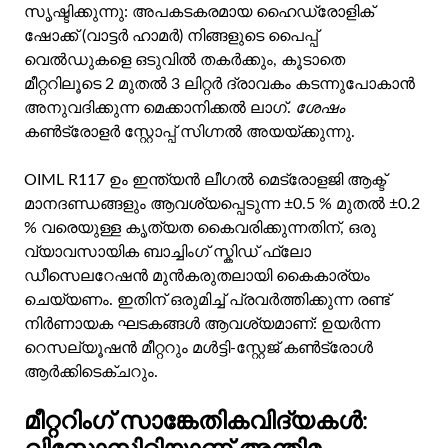
സൃഷ്ടിക്കുന്നു: അപകടകരമായ ഹൈഡ്രോളിക്
ഷോക്ക് (വാട്ടർ ഹാമർ) നിങ്ങളുടെ പൈപ്പ്
വെൽഡുകളെ ഒടുവിൽ തകർക്കും, കൂടാതെ
മീറ്ററിലൂടെ 2 മുതൽ 3 ലിറ്റർ ദ്രാവകം കടന്നുപോകാൻ
അനുവദിക്കുന്ന മെക്കാനിക്കൽ ലാഗ്.
ശേഷം
കൺട്രോളർ സ്റ്റോപ്പ് സിഗ്നൽ അയയ്ക്കുന്നു.
OIML R117 ഉം ഇന്ത്യൻ ലീഗൽ മെട്രോളജി ആക്ട്
മാനദണ്ഡങ്ങളും ആവശ്യപ്പെടുന്ന ±0.5 % മുതൽ ±0.2
% വരെയുള്ള കൃത്യത കൈവരിക്കുന്നതിന്, ഒരു
വ്യാവസായിക ബാച്ചിംഗ് സ്കിഡ് ഫ്ലോ
ഡീസെലറേഷൻ മുൻകരുതലായി കൈകാര്യം
ചെയ്യണം. ഇതിന് ഒരുമിച്ച് പ്രവർത്തിക്കുന്ന രണ്ട്
നിർണായക ഘടകങ്ങൾ ആവശ്യമാണ്: ഉയർന്ന
റെസല്യൂഷൻ മീറ്ററും മൾട്ടി-സ്റ്റേജ് കൺട്രോൾ
ആർക്കിടെക്ചറും.
മീറ്ററിംഗ് സാങ്കേതികവിദ്യകൾ: