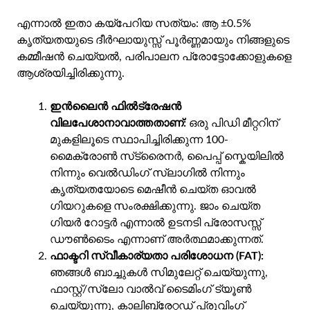
എന്നാൽ ഇതാ കയ്പേറിയ സത്യം: ആ ±0.5%
കൃത്യതയുടെ ദീർഘായുസ്സ് പൂർണ്ണമായും നിങ്ങളുടെ
കമ്മീഷൻ ചെയ്യൽ, പരിപാലന പ്രോട്ടോക്കോളുകളെ
ആശ്രയിച്ചിരിക്കുന്നു.
ഇൻലൈൻ ഫിൽട്രേഷൻ
വിലപേശാനാവാത്തതാണ്:
ഒരു പിഡി മീറ്ററിന്
മുകളിലൂടെ സ്ഥാപിച്ചിരിക്കുന്ന 100-
മൈക്രോൺ സ്‌ട്രൈനർ, പൈപ്പ് സ്കെയിലിൽ
നിന്നും വെൽഡിംഗ് സ്ലാഗിൽ നിന്നും
കൃത്യതയോടെ മെഷീൻ ചെയ്ത ഓവൽ
ഗിയറുകളെ സംരക്ഷിക്കുന്നു. ജാം ചെയ്ത
ഗിയർ റോട്ടർ എന്നാൽ ഉടനടി പ്രോസസ്സ്
ഡൗൺടൈം എന്നാണ് അർത്ഥമാക്കുന്നത്.
ഫാക്ടറി സ്വീകാര്യതാ പരിശോധന (FAT):
ഞങ്ങൾ ബാച്ചുകൾ സിമുലേറ്റ് ചെയ്യുന്നു,
ഫാസ്റ്റ്/സ്ലോ വാൽവ് ടൈമിംഗ് ട്യൂൺ
ചെയ്യുന്നു, കാലിബ്രേറ്റഡ് പ്രൂവിംഗ്