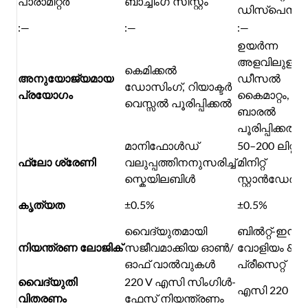
പാരാമീറ്റർ
ബാച്ചിംഗ് സിസ്റ്റം
ഡിസ്പെൻ
:—
:—
:—
ഉയർന്ന
അളവിലുള്ള
കെമിക്കൽ
അനുയോജ്യമായ
ഡീസൽ
ഡോസിംഗ്, റിയാക്ടർ
പ്രയോഗം
കൈമാറ്റം,
വെസ്സൽ പൂരിപ്പിക്കൽ
ബാരൽ
പൂരിപ്പിക്കൽ
മാനിഫോൾഡ്
50–200 ലിറ്റർ/
ഫ്ലോ ശ്രേണി
വലുപ്പത്തിനനുസരിച്ച്
മിനിറ്റ്
സ്കെയിലബിൾ
സ്റ്റാൻഡേർഡ
കൃത്യത
±0.5%
±0.5%
വൈദ്യുതമായി
ബിൽറ്റ്-ഇൻ
നിയന്ത്രണ ലോജിക്
സജീവമാക്കിയ ഓൺ/
വോളിയം & ത
ഓഫ് വാൽവുകൾ
പ്രീസെറ്റ്
വൈദ്യുതി
220 V എസി സിംഗിൾ-
എസി 220 വി
വിതരണം
ഫേസ് നിയന്ത്രണം