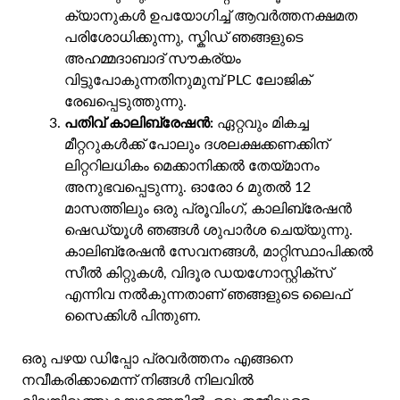
ക്യാനുകൾ ഉപയോഗിച്ച് ആവർത്തനക്ഷമത
പരിശോധിക്കുന്നു, സ്കിഡ് ഞങ്ങളുടെ
അഹമ്മദാബാദ് സൗകര്യം
വിട്ടുപോകുന്നതിനുമുമ്പ് PLC ലോജിക്
രേഖപ്പെടുത്തുന്നു.
പതിവ് കാലിബ്രേഷൻ:
ഏറ്റവും മികച്ച
മീറ്ററുകൾക്ക് പോലും ദശലക്ഷക്കണക്കിന്
ലിറ്ററിലധികം മെക്കാനിക്കൽ തേയ്മാനം
അനുഭവപ്പെടുന്നു. ഓരോ 6 മുതൽ 12
മാസത്തിലും ഒരു പ്രൂവിംഗ്, കാലിബ്രേഷൻ
ഷെഡ്യൂൾ ഞങ്ങൾ ശുപാർശ ചെയ്യുന്നു.
കാലിബ്രേഷൻ സേവനങ്ങൾ, മാറ്റിസ്ഥാപിക്കൽ
സീൽ കിറ്റുകൾ, വിദൂര ഡയഗ്നോസ്റ്റിക്സ്
എന്നിവ നൽകുന്നതാണ് ഞങ്ങളുടെ ലൈഫ്
സൈക്കിൾ പിന്തുണ.
ഒരു പഴയ ഡിപ്പോ പ്രവർത്തനം എങ്ങനെ
നവീകരിക്കാമെന്ന് നിങ്ങൾ നിലവിൽ