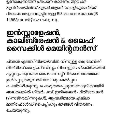
ഉണ്ടാകുന്നതിന് പ്രധാന കാരണം മീറ്ററിംഗ്
എൻട്രെയിൻഡ് എയർ ആണ്, വോള്യൂമെട്രിക്
ദ്രാവക അളവെടുപ്പിനുള്ള BIS മാനദണ്ഡങ്ങൾ (IS
14883) നേരിട്ട് ലംഘിക്കുന്നു.
ഇൻസ്റ്റാളേഷൻ,
കാലിബ്രേഷൻ & ലൈഫ്
സൈക്കിൾ മെയിന്റനൻസ്
ചിന്തൻ എഞ്ചിനീയേഴ്‌സിൽ നിന്നുള്ള ഒരു ടേൺകീ
ലിക്വിഡ് ബാച്ചിംഗ് സിസ്റ്റം നിങ്ങളുടെ പ്രക്രിയയിൽ
ഏറ്റവും കുറഞ്ഞ ഓൺസൈറ്റ് നിർമ്മാണത്തോടെ
ഉൾപ്പെടുത്തുന്നതിനായി രൂപകൽപ്പന
ചെയ്‌തിരിക്കുന്നു. പൊരുത്തപ്പെടുന്ന റോട്ടറി വെയ്ൻ
അല്ലെങ്കിൽ ഗിയർ പമ്പ്, ഇൻലൈൻ ഫിൽട്രേഷൻ
(Y-സ്‌ട്രെയിനറുകൾ), ആവശ്യമായ എല്ലാ
മാനിഫോൾഡ് പൈപ്പിംഗും ഞങ്ങൾ വിതരണം
ചെയ്യുന്നു.