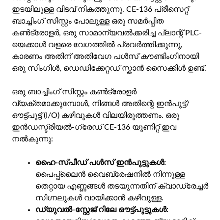
ഇടയിലുള്ള വിടവ് നികത്തുന്നു. CE-136 പ്രീസെറ്റ്
ബാച്ചിംഗ് സിസ്റ്റം പോലുള്ള ഒരു സമർപ്പിത
കൺട്രോളർ, ഒരു സാമാന്യവൽക്കരിച്ച പ്ലാന്റ് PLC-
യെക്കാൾ വളരെ വേഗത്തിൽ പ്രവർത്തിക്കുന്നു,
കാരണം അതിന് അതിവേഗ പൾസ് കൗണ്ടിംഗിനായി
ഒരു സിംഗിൾ, ഡെഡിക്കേറ്റഡ് സ്കാൻ സൈക്കിൾ ഉണ്ട്.
ഒരു ബാച്ചിംഗ് സിസ്റ്റം കൺട്രോളർ
വ്യക്തമാക്കുമ്പോൾ, നിങ്ങൾ അതിന്റെ ഇൻപുട്ട്/
ഔട്ട്പുട്ട് (I/O) കഴിവുകൾ വിലയിരുത്തണം. ഒരു
ഇൻഡസ്ട്രിയൽ-ഗ്രേഡ് CE-136 യൂണിറ്റ് ഇവ
നൽകുന്നു:
ഹൈ-സ്പീഡ് പൾസ് ഇൻപുട്ടുകൾ:
പൈപ്പ്‌ലൈൻ വൈബ്രേഷനിൽ നിന്നുള്ള
തെറ്റായ എണ്ണങ്ങൾ തടയുന്നതിന് ക്വാഡ്രേച്ചർ
സിഗ്നലുകൾ വായിക്കാൻ കഴിവുള്ള.
ഡ്യുവൽ-സ്റ്റേജ് റിലേ ഔട്ട്പുട്ടുകൾ: