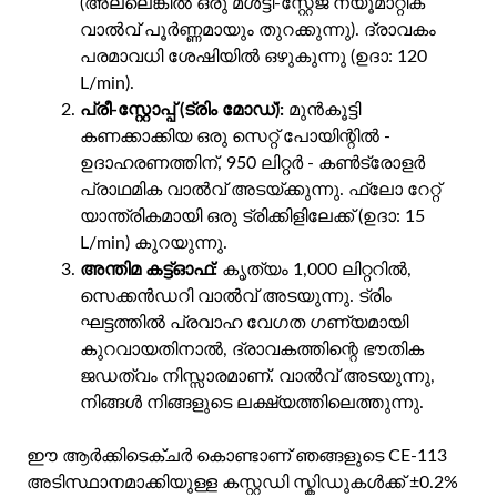
(അല്ലെങ്കിൽ ഒരു മൾട്ടി-സ്റ്റേജ് ന്യൂമാറ്റിക്
വാൽവ് പൂർണ്ണമായും തുറക്കുന്നു). ദ്രാവകം
പരമാവധി ശേഷിയിൽ ഒഴുകുന്നു (ഉദാ: 120
L/min).
പ്രീ-സ്റ്റോപ്പ് (ട്രിം മോഡ്):
മുൻകൂട്ടി
കണക്കാക്കിയ ഒരു സെറ്റ് പോയിന്റിൽ -
ഉദാഹരണത്തിന്, 950 ലിറ്റർ - കൺട്രോളർ
പ്രാഥമിക വാൽവ് അടയ്ക്കുന്നു. ഫ്ലോ റേറ്റ്
യാന്ത്രികമായി ഒരു ട്രിക്കിളിലേക്ക് (ഉദാ: 15
L/min) കുറയുന്നു.
അന്തിമ കട്ട്ഓഫ്:
കൃത്യം 1,000 ലിറ്ററിൽ,
സെക്കൻഡറി വാൽവ് അടയുന്നു. ട്രിം
ഘട്ടത്തിൽ പ്രവാഹ വേഗത ഗണ്യമായി
കുറവായതിനാൽ, ദ്രാവകത്തിന്റെ ഭൗതിക
ജഡത്വം നിസ്സാരമാണ്. വാൽവ് അടയുന്നു,
നിങ്ങൾ നിങ്ങളുടെ ലക്ഷ്യത്തിലെത്തുന്നു.
ഈ ആർക്കിടെക്ചർ കൊണ്ടാണ് ഞങ്ങളുടെ CE-113
അടിസ്ഥാനമാക്കിയുള്ള കസ്റ്റഡി സ്കിഡുകൾക്ക് ±0.2%