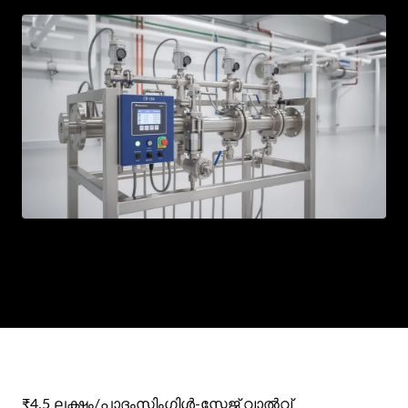
TE
AR
BN
PT
RU
₹4.5 ലക്ഷം/പാദം
സിംഗിൾ-സ്റ്റേജ് വാൽവ്