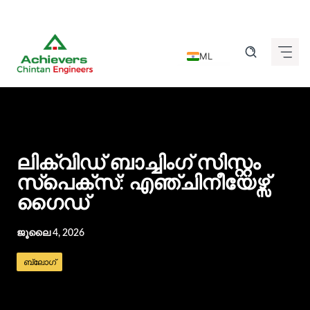
Skip
to
ML
content
EN
DE
FR
IT
ലിക്വിഡ് ബാച്ചിംഗ് സിസ്റ്റം
ES
സ്പെക്സ്: എഞ്ചിനീയേഴ്സ്
ഗൈഡ്
GU
HI
ജൂലൈ 4, 2026
KN
ബ്ലോഗ്
MR
TA