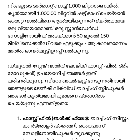
നിങ്ങളുടെ ടാർഗെറ്റ് ബാച്ച് 1,000 ലിറ്ററാണെങ്കിൽ,
കൃത്യമായി 1,000.00 ലിറ്ററിൽ ഷട്ട് ഓഫ് ചെയ്യാൻ
ഒരൊറ്റ വാൽവിനെ ആശ്രയിക്കുന്നത് വ്യർത്ഥമായ
ഒരു വ്യായാമമാണ്. ഒരു സ്റ്റാൻഡേർഡ്
സോളിനോയിഡ് അടയ്ക്കാൻ 50 മുതൽ 150
മില്ലിസെക്കൻഡ് വരെ എടുക്കും - ആ കാലതാമസം
മാത്രം ഓവർഷൂട്ട് ഉറപ്പ് നൽകുന്നു.
ഡ്യുവൽ-സ്റ്റേജ് വാൽവ് ലോജിക് (ഫാസ്റ്റ്-ഫിൽ, ട്രിം
മോഡുകൾ) ഉപയോഗിച്ച് ഞങ്ങൾ ഇത്
പരിഹരിക്കുന്നു. സീറോ ഓവർഷൂട്ട് നേടുന്നതിനായി
ഞങ്ങളുടെ ടേൺകീ ലിക്വിഡ് ബാച്ചിംഗ് സ്കിഡുകൾ
ഞങ്ങൾ കൃത്യമായി എങ്ങനെ പ്രോഗ്രാം
ചെയ്യുന്നു എന്നത് ഇതാ:
ഫാസ്റ്റ് ഫിൽ (ബൾക്ക് ഫ്ലോ):
ബാച്ചിംഗ് സിസ്റ്റം
കൺട്രോളർ പ്രൈമറി, ബൈപാസ്
സോളിനോയിഡുകൾ തുറക്കുന്നു