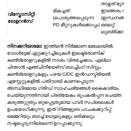
താഴ്ന്നത് മുതൽ
മികച്ചത്
ഇടത്തരം വര
വിസ്കോസിറ്റി
(പൊരുത്തപ്പെടുന്ന
(ഇന്ധനങ്ങൾ,
ടോളറൻസ്
PD മീറ്ററുകൾക്കൊപ്പം)
ലൈറ്റ്
ലൂബ്രിക്കന്റ
നിനക്കറിയാമോ:
ഇന്ത്യൻ നിർമ്മാണ മേഖലയിൽ,
വോൾട്ടേജ് ഏറ്റക്കുറച്ചിലുകൾ ഇലക്ട്രോണിക്
കൺട്രോളറുകളിൽ നാശം വിതച്ചേക്കാം. എല്ലാ
ചിന്താൻ എഞ്ചിനീയേഴ്‌സ് ബാച്ചിംഗ് സിസ്റ്റം
കൺട്രോളറുകളും പഴയ GIDC ഇൻഡസ്ട്രിയൽ
എസ്റ്റേറ്റുകളിൽ പതിവായി കാണപ്പെടുന്ന
അസ്ഥിരമായ ഗ്രിഡ് സാഹചര്യങ്ങൾ കൈകാര്യം
ചെയ്യുന്നതിനായി പ്രത്യേകം രൂപകൽപ്പന ചെയ്‌ത
കരുത്തുറ്റതും ഒറ്റപ്പെട്ടതുമായ പവർ സപ്ലൈകൾ
ഉപയോഗിക്കുന്നു, ഇത് നിങ്ങളുടെ പാചകക്കുറിപ്പ്
മെമ്മറിയും ബാച്ച് ടോട്ടലുകളും ഒരിക്കലും
നഷ്ടപ്പെടുന്നില്ലെന്ന് ഉറപ്പാക്കുന്നു.