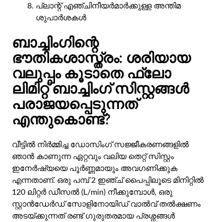
പ്ലാന്റ് എഞ്ചിനീയർമാർക്കുള്ള അന്തിമ
ശുപാർശകൾ
ബാച്ചിംഗിന്റെ
ഭൗതികശാസ്ത്രം: ശരിയായ
വലുപ്പം കൂടാതെ ഫ്ലോ
ലിമിറ്റ് ബാച്ചിംഗ് സിസ്റ്റങ്ങൾ
പരാജയപ്പെടുന്നത്
എന്തുകൊണ്ട്?
വീട്ടിൽ നിർമ്മിച്ച ഡോസിംഗ് സജ്ജീകരണങ്ങളിൽ
ഞാൻ കാണുന്ന ഏറ്റവും വലിയ തെറ്റ് സിസ്റ്റം
ഇനേർഷ്യയെ പൂർണ്ണമായും അവഗണിക്കുക
എന്നതാണ്. ഒരു പമ്പ് 2 ഇഞ്ച് പൈപ്പിലൂടെ മിനിറ്റിൽ
120 ലിറ്റർ ഡീസൽ (L/min) നീക്കുമ്പോൾ, ഒരു
സ്റ്റാൻഡേർഡ് സോളിനോയിഡ് വാൽവ് തൽക്ഷണം
അടയ്ക്കുന്നത് രണ്ട് ഗുരുതരമായ പ്രശ്നങ്ങൾ