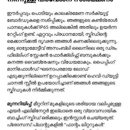
ഈർപ്പവും പൊടിയും കാലക്രമേണ സർക്യൂട്ട്
ബോർഡുകളെ നശിപ്പിക്കും. ഞങ്ങളുടെ കൺട്രോൾ
പാനലുകൾക്ക് IP65 അല്ലെങ്കിൽ അതിലും ഉയർന്ന
റേറ്റിംഗ് ഉണ്ട്. ഏറ്റവും പ്രധാനമായി, സ്കിഡിന്റെ
മെക്കാനിക്കൽ ദൃഢത ഞങ്ങൾ കണക്കിലെടുക്കുന്നു.
ഒരു ഓട്ടോമോട്ടീവ് അസംബ്ലി ലൈനിലെ ഒരു ഡ്രം
ഫില്ലിംഗ് സ്റ്റേഷൻ ഫോർക്ക്ലിഫ്റ്റ് ബമ്പുകൾക്കും
കനത്ത വൈബ്രേഷനും വിധേയമാകും. പൈപ്പിംഗ്
മാനിഫോൾഡ് ഘടനാപരമായ ലോഡ്
എടുക്കുന്നില്ലെന്ന് ഉറപ്പാക്കിക്കൊണ്ട് ഹെവി-ഡ്യൂട്ടി
ചാനൽ സ്റ്റീൽ ഉപയോഗിച്ചാണ് ഞങ്ങൾ ഞങ്ങളുടെ
സ്കിഡുകൾ നിർമ്മിക്കുന്നത്.
മുന്നറിയിപ്പ്:
മീറ്ററിന് മുകളിലൂടെ ശരിയായ വലിപ്പമുള്ള
എയർ എലിമിനേറ്റർ ഇല്ലാതെ ഒരു വ്യാവസായിക
ബാച്ചിംഗ് സ്കിഡ് ഒരിക്കലും ഇൻസ്റ്റാൾ ചെയ്യരുത്.
പ്രോസസ് പ്ലാന്റുകളിൽ "ഫാന്റം ലിറ്ററുകൾ"