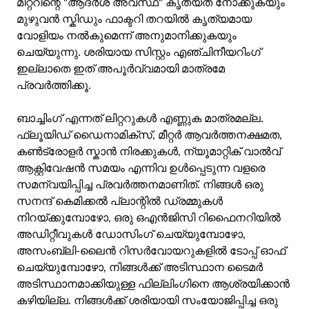
മീറ്ററിന്റെ "ആദർശ അവസ്ഥ" കൃത്യത നോക്കുകയും
മുഴുവൻ സ്കിഡും ഫാക്ടറി തറയിൽ കൃത്യമായ
വോളിയം നൽകുമെന്ന് അനുമാനിക്കുകയും
ചെയ്യുന്നു. ശരിയായ സിസ്റ്റം എഞ്ചിനീയറിംഗ്
ഇല്ലാതെ ഇത് അപൂർവ്വമായി മാത്രമേ
പ്രവർത്തിക്കൂ.
ബാച്ചിംഗ് എന്നത് ലിറ്ററുകൾ എണ്ണുക മാത്രമല്ല.
ഫ്ലൂയിഡ് ഡൈനാമിക്സ്, മീറ്റർ ആവർത്തനക്ഷമത,
കൺട്രോളർ സ്കാൻ നിരക്കുകൾ, ന്യൂമാറ്റിക് വാൽവ്
ആക്റ്റിവേഷൻ സമയം എന്നിവ ഉൾപ്പെടുന്ന വളരെ
സമന്വയിപ്പിച്ച പ്രവർത്തനമാണിത്. നിങ്ങൾ ഒരു
സനന്ദ് കെമിക്കൽ പ്ലാന്റിൽ ഡ്രമ്മുകൾ
നിറയ്ക്കുമ്പോഴോ, ഒരു ഒഎൻജിസി റിഫൈനറിയിൽ
അഡിറ്റീവുകൾ ഡോസിംഗ് ചെയ്യുമ്പോഴോ,
അസംബ്ലി-ലൈൻ റിസർവോയറുകളിൽ ടോപ്പ് ഓഫ്
ചെയ്യുമ്പോഴോ, നിങ്ങൾക്ക് അടിസ്ഥാന ടൈമർ
അടിസ്ഥാനമാക്കിയുള്ള ഫില്ലിംഗിനെ ആശ്രയിക്കാൻ
കഴിയില്ല. നിങ്ങൾക്ക് ശരിയായി സംയോജിപ്പിച്ച ഒരു