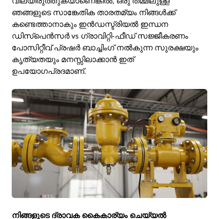
വിലയിരുത്തുകയാണെങ്കിൽ, ഒരു തമ്മിലുള്ള
ഞങ്ങളുടെ സാങ്കേതിക താരതമ്യം നിങ്ങൾക്ക്
കണ്ടെത്താനാകും
ഇൻഡസ്ട്രിയൽ ഇന്ധന
ഡിസ്‌പെൻസർ vs ഗ്രാവിറ്റി-ഫീഡ് സജ്ജീകരണം
പോസിറ്റീവ് പ്രഷർ ബാച്ചിംഗ് നൽകുന്ന സുരക്ഷയും
കൃത്യതയും മനസ്സിലാക്കാൻ ഇത്
ഉപയോഗപ്രദമാണ്.
നിങ്ങളുടെ ദ്രാവക കൈകാര്യം ചെയ്യൽ