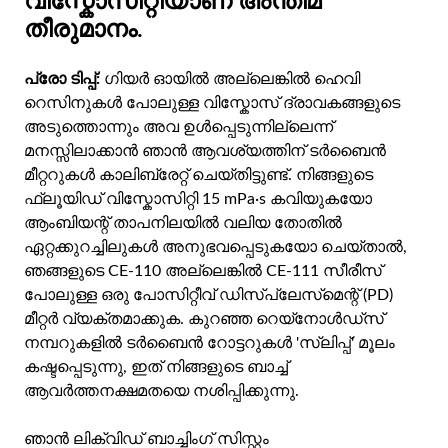
വിസ്കോസിറ്റിയാണ് അന്തിമ
തീരുമാനം.
പ്രോ ടിപ്പ്:
ഗിയർ ഓയിൽ അല്ലെങ്കിൽ ഹെവി
റെസിനുകൾ പോലുള്ള വിസ്കോസ് ദ്രാവകങ്ങളുടെ
അടുത്തൊന്നും അവ ഉൾപ്പെടുന്നില്ലെന്ന്
മനസ്സിലാക്കാൻ ഞാൻ ആവശ്യത്തിന് ടർബൈൻ
മീറ്ററുകൾ കാലിബ്രേറ്റ് ചെയ്തിട്ടുണ്ട്. നിങ്ങളുടെ
ഫ്ലൂയിഡ് വിസ്കോസിറ്റി 15 mPa·s കവിയുകയോ
ആംബിയന്റ് താപനിലയിൽ വലിയ തോതിൽ
ഏറ്റക്കുറച്ചിലുകൾ അനുഭവപ്പെടുകയോ ചെയ്താൽ,
ഞങ്ങളുടെ CE-110 അല്ലെങ്കിൽ CE-111 സീരീസ്
പോലുള്ള ഒരു പോസിറ്റീവ് ഡിസ്‌പ്ലേസ്‌മെന്റ് (PD)
മീറ്റർ വ്യക്തമാക്കുക. കുറഞ്ഞ റെയ്നോൾഡ്സ്
നമ്പറുകളിൽ ടർബൈൻ റോട്ടറുകൾ 'സ്ലിപ്പ്' മൂലം
കഷ്ടപ്പെടുന്നു, ഇത് നിങ്ങളുടെ ബാച്ച്
ആവർത്തനക്ഷമതയെ നശിപ്പിക്കുന്നു.
ഞാൻ ലിക്വിഡ് ബാച്ചിംഗ് സിസ്റ്റം