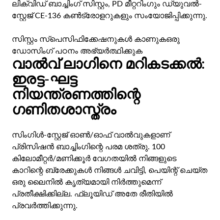
ലിക്വിഡ് ബാച്ചിംഗ് സിസ്റ്റം, PD മീറ്ററിംഗും ഡ്യുവൽ-
സ്റ്റേജ് CE-136 കൺട്രോളറുകളും സംയോജിപ്പിക്കുന്നു.
സിസ്റ്റം സ്പെസിഫിക്കേഷനുകൾ കാണുക
ഒരു
ഡോസിംഗ് പഠനം അഭ്യർത്ഥിക്കുക
വാൽവ് ലാഗിനെ മറികടക്കൽ:
ഇരട്ട-ഘട്ട
നിയന്ത്രണത്തിന്റെ
ഗണിതശാസ്ത്രം
സിംഗിൾ-സ്റ്റേജ് ഓൺ/ഓഫ് വാൽവുകളാണ്
പ്രിസിഷൻ ബാച്ചിംഗിന്റെ പരമ ശത്രു. 100
കിലോമീറ്റർ/മണിക്കൂർ വേഗതയിൽ നിങ്ങളുടെ
കാറിന്റെ ബ്രേക്കുകൾ നിങ്ങൾ ചവിട്ടി, പെയിന്റ് ചെയ്ത
ഒരു ലൈനിൽ കൃത്യമായി നിർത്തുമെന്ന്
പ്രതീക്ഷിക്കില്ല. ഫ്ലൂയിഡ് അതേ രീതിയിൽ
പ്രവർത്തിക്കുന്നു.