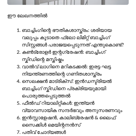
ഈ ലേഖനത്തിൽ
ബാച്ചിംഗിന്റെ ഭൗതികശാസ്ത്രം: ശരിയായ
വലുപ്പം കൂടാതെ ഫ്ലോ ലിമിറ്റ് ബാച്ചിംഗ്
സിസ്റ്റങ്ങൾ പരാജയപ്പെടുന്നത് എന്തുകൊണ്ട്?
കൺട്രോളർ ഇന്റഗ്രേഷൻ: ബാച്ചിംഗ്
സ്കിഡിന്റെ മസ്തിഷ്കം
വാൽവ് ലാഗിനെ മറികടക്കൽ: ഇരട്ട-ഘട്ട
നിയന്ത്രണത്തിന്റെ ഗണിതശാസ്ത്രം
സെലക്ഷൻ മാട്രിക്സ്: ഇൻഡസ്ട്രിയൽ
ബാച്ചിംഗ് സ്കിഡിനെ പ്രക്രിയയുമായി
പൊരുത്തപ്പെടുത്തൽ
ഫീൽഡ് റിയാലിറ്റികൾ: ഇന്ത്യൻ
വ്യാവസായിക സന്ദർഭവും അനുസരണവും
ഇൻസ്റ്റാളേഷൻ, കാലിബ്രേഷൻ & ലൈഫ്
സൈക്കിൾ മെയിന്റനൻസ്
പതിവ് ചോദ്യങ്ങൾ