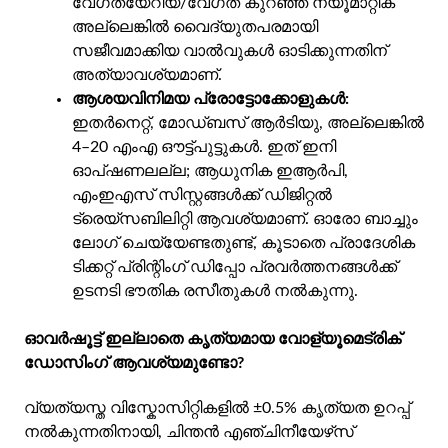
വേഗതയേറിയ/വേഗത കുറഞ്ഞ ന്യൂമാറ്റിക്
അല്ലെങ്കിൽ വൈദ്യുതപരമായി
സജീവമാക്കിയ വാൽവുകൾ ഓടിക്കുന്നതിന്
അത്യാവശ്യമാണ്.
ആശയവിനിമയ പ്രോട്ടോക്കോളുകൾ:
ഇതർനെറ്റ്, മോഡ്ബസ് ആർ‌ടി‌യു, അല്ലെങ്കിൽ
4–20 എം‌എ ഔട്ട്‌പുട്ടുകൾ. ഇത് ഇനി
ഓപ്‌ഷണലല്ല; ആധുനിക ഇആർ‌പി,
എം‌ഇ‌എസ് സിസ്റ്റങ്ങൾക്ക് ഡിജിറ്റൽ
ട്രെയ്‌സബിലിറ്റി ആവശ്യമാണ്. ഓരോ ബാച്ചും
ലോഗ് ചെയ്യേണ്ടതുണ്ട്, കൂടാതെ പ്രാദേശിക
ടിക്കറ്റ് പ്രിന്റിംഗ് ഡിപ്പോ പ്രവർത്തനങ്ങൾക്ക്
ഉടനടി ഭൗതിക രസീതുകൾ നൽകുന്നു.
ഓവർഷൂട്ട് ഇല്ലാതെ കൃത്യമായ വോള്യൂമെട്രിക്
ഡോസിംഗ് ആവശ്യമുണ്ടോ?
വ്യത്യസ്ത വിസ്കോസിറ്റികളിൽ ±0.5% കൃത്യത ഉറപ്പ്
നൽകുന്നതിനായി, ചിന്തൻ എഞ്ചിനീയേഴ്‌സ്