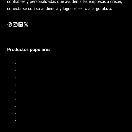
confiables y personalizadas que ayuden a las empresas a crecer,
conectarse con su audiencia y lograr el éxito a largo plazo.
Productos populares
Surtidor de diésel
Medidor de flujo diésel
Surtidor de combustible
Medidor de flujo de combustible
Sistema de dosificación de líquidos
Surtidor de combustible móvil
Medidores de flujo de aceite
Bombas de PP
Bombas de acero inoxidable