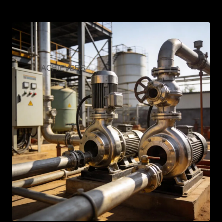
AR
BN
ML
PT
RU