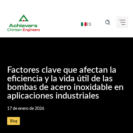
Saltar
al
ES
contenido
EN
DE
FR
IT
Factores clave que afectan la
GU
eficiencia y la vida útil de las
bombas de acero inoxidable en
HI
aplicaciones industriales
KN
MR
17 de enero de 2026
TA
Blog
TE