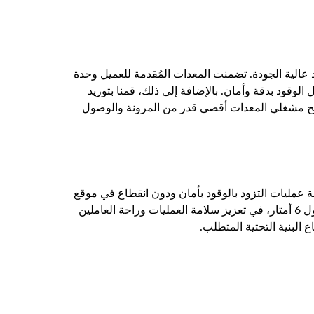
 عالية الجودة. تضمنت المعدات المُقدمة للعميل وحدة
 الوقود بدقة وأمان. بالإضافة إلى ذلك، قمنا بتوريد
ول الإضافي للخرطوم خصيصًا لمنح مشغلي المعدات أقصى قدر من المرونة والوصول
 عمليات التزود بالوقود بأمان ودون انقطاع في موقع
مشروعها في لالجانج. وقد ساهمت خاصية الإغلاق التلقائي للفوهة المرفقة، والمتكاملة بسلاسة مع خرطوم الوقود المتين بطول 6 أمتار، في تعزيز سلامة العمليات وراحة العاملين
لبنية التحتية المتطلب.