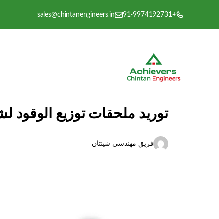
نتقل
sales@chintanengineers.in
+91-9974192731
لى
لمحتوى
توريد ملحقات توزيع الوقود لش
فريق مهندسي شينتان