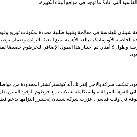
ية التي عادةً ما توجد في مواقع البناء الكبيرة.
كة شينتان للهندسة في معالجة وتلبية طلبية محددة لمكونات توزيع وقود
الخاصية الأوتوماتيكية بالغة الأهمية لمنع التعبئة الزائدة وضمان توصيل
وحدة واحدة من خرطوم وقود شديد التحمل بقطر ¾ بوصة وطول 6 أمتار. تم اختيار هذا الط
ود.
قود، تمكنت شركة بالاجي إنفراتك آند كونستركشنز المحدودة من مواصلة
ة في وقت قياسي، عززت شركة شينتان إنجينيرز التزامها بدعم قطاع ا