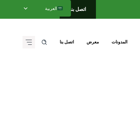
العربية
اتصل بنا
English
Deutsch (Sie)
Français
المدونات
معرض
اتصل بنا
Italiano
Español de México
ગુજરાતી
हिन्दी
ಕನ್ನಡ
मराठी
தமிழ்
తెలుగు
বাংলা