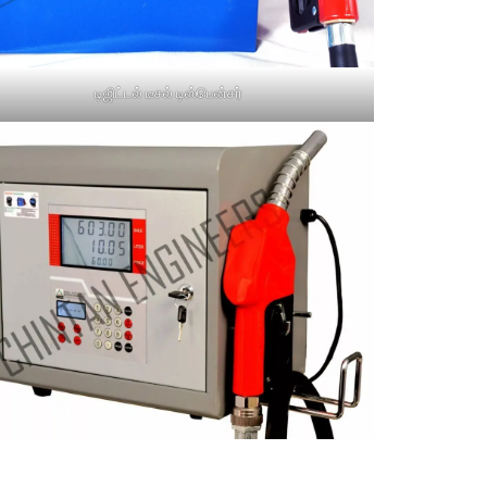
டிஜிட்டல் டீசல் டிஸ்பென்சர்