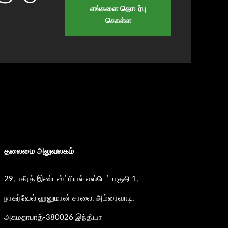
எங்களை தொடர்பு
கொள்ள
தலைமை அலுவலகம்
29, பகீரத் இண்டஸ்ட்ரியல் எஸ்டேட் பகுதி 1,
நாகர்வேல் ஹனுமான் சாலை, அம்ரைவாடி,
அகமதாபாத்-380026 இந்தியா