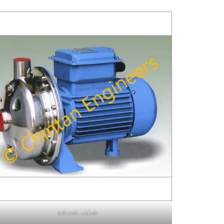
எஸ்.எஸ். பம்ப்ஸ்