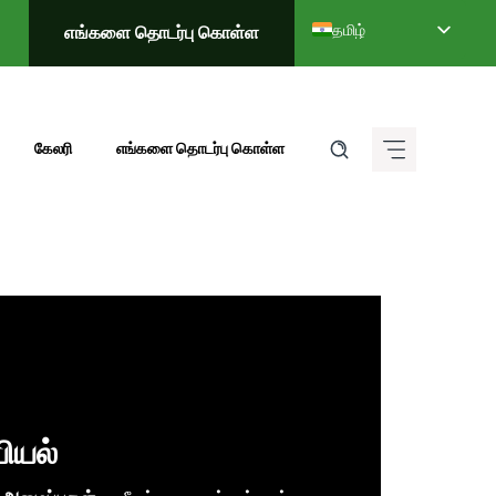
தமிழ்
எங்களை தொடர்பு கொள்ள
English
Deutsch (Sie)
Français
கேலரி
எங்களை தொடர்பு கொள்ள
Italiano
Español de México
ગુજરાતી
हिन्दी
ಕನ್ನಡ
मराठी
తెలుగు
العربية
ியல்
বাংলা