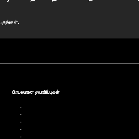
குங்கள்.
பிரபலமான தயாரிப்புகள்
டீசல் டிஸ்பென்சர்
டீசல் ஃப்ளோ மீட்டர்
எரிபொருள் விநியோகிப்பான்
எரிபொருள் ஓட்ட மீட்டர்
திரவ தொகுதி அமைப்பு