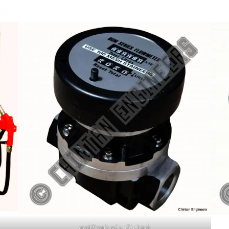
எண்ணெய் ஓட்ட மீட்டர்கள்