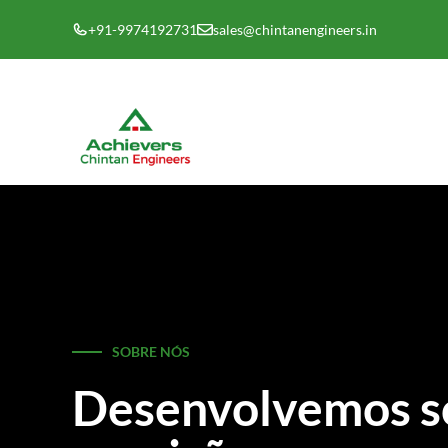
Saltar
+91-9974192731
sales@chintanengineers.in
para
o
conteúdo
SOBRE NÓS
Desenvolvemos s