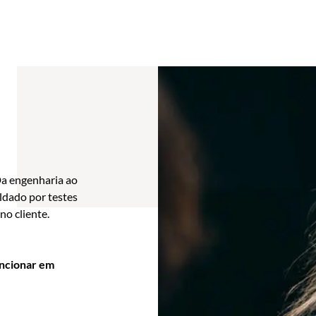
Da engenharia ao
ldado por testes
o cliente.
uncionar em