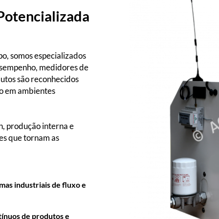
Potencializada
o, somos especializados
desempenho, medidores de
utos são reconhecidos
azo em ambientes
, produção interna e
ões que tornam as
as industriais de fluxo e
tínuos de produtos e