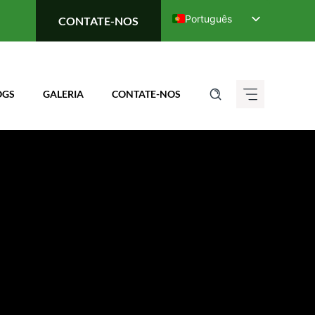
Português
CONTATE-NOS
English
Deutsch (Sie)
Français
OGS
GALERIA
CONTATE-NOS
Italiano
Español de México
ગુજરાતી
हिन्दी
ಕನ್ನಡ
मराठी
தமிழ்
తెలుగు
العربية