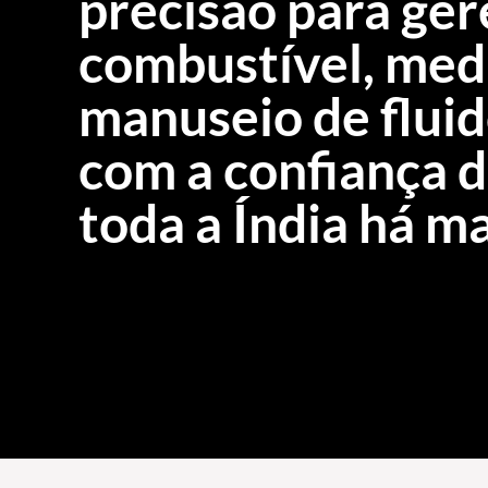
precisão para ge
combustível, medi
manuseio de fluid
com a confiança d
toda a Índia há m