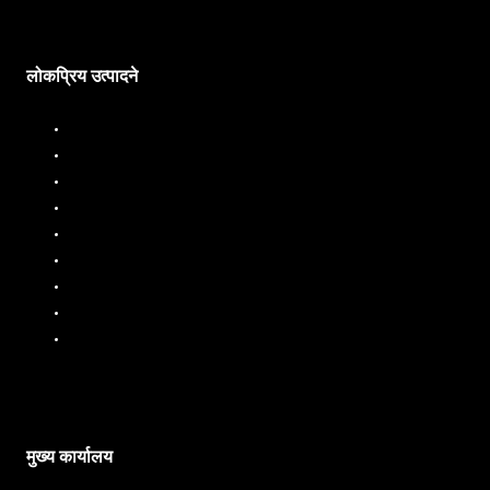
लोकप्रिय उत्पादने
डिझेल डिस्पेंसर
डिझेल फ्लो मीटर
इंधन डिस्पेंसर
इंधन प्रवाह मीटर
लिक्विड बॅचिंग सिस्टम
मोबाईल इंधन डिस्पेंसर
तेल प्रवाह मीटर
पीपी पंप
एसएस पंप
मुख्य कार्यालय