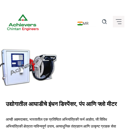
Skip
to
MR
content
EN
DE
FR
IT
ES
GU
HI
उद्योगातील आघाडीचे इंधन डिस्पेंसर, पंप आणि फ्लो मीटर
KN
TA
आम्ही अहमदाबाद, भारतातील एक प्रतिष्ठित अभियांत्रिकी फर्म आहोत, जी विविध
TE
अभियांत्रिकी क्षेत्रात नाविन्यपूर्ण उपाय, अत्याधुनिक तंत्रज्ञान आणि उत्कृष्ट ग्राहक सेवा